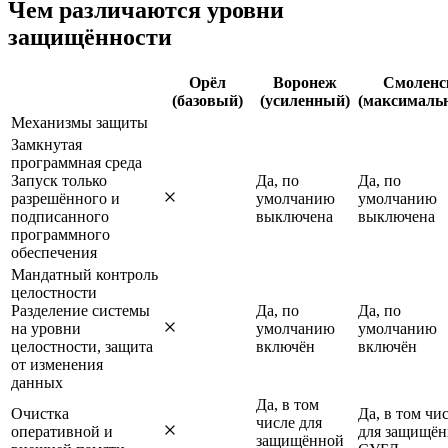
Чем различаются уровни
защищённости
Орёл
Воронеж
Смоленс
(базовый)
(усиленный)
(максималь
Механизмы защиты
Замкнутая
программная среда
Запуск только
Да, по
Да, по
разрешённого и
умолчанию
умолчанию
подписанного
выключена
выключена
программного
обеспечения
Мандатный контроль
целостности
Разделение системы
Да, по
Да, по
на уровни
умолчанию
умолчанию
целостности, защита
включён
включён
от изменения
данных
Да, в том
Очистка
Да, в том чи
числе для
оперативной и
для защищё
защищённой