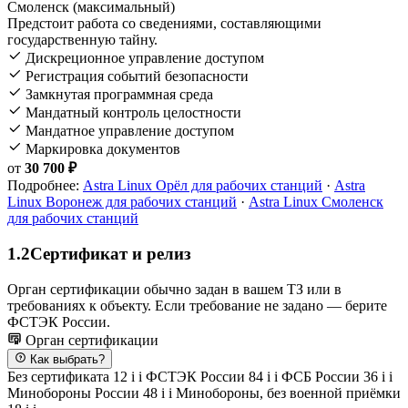
Смоленск (максимальный)
Предстоит работа со сведениями, составляющими
государственную тайну.
Дискреционное управление доступом
Регистрация событий безопасности
Замкнутая программная среда
Мандатный контроль целостности
Мандатное управление доступом
Маркировка документов
от
30 700 ₽
Подробнее:
Astra Linux Орёл для рабочих станций
·
Astra
Linux Воронеж для рабочих станций
·
Astra Linux Смоленск
для рабочих станций
1.2
Сертификат и релиз
Орган сертификации обычно задан в вашем ТЗ или в
требованиях к объекту. Если требование не задано — берите
ФСТЭК России.
Орган сертификации
Как выбрать?
Без сертификата
12
i
i
ФСТЭК России
84
i
i
ФСБ России
36
i
i
Минобороны России
48
i
i
Минобороны, без военной приёмки