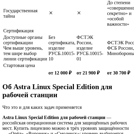
До степени
«совершенн
Государственная
секретно» и
тайна
«особой
важности»
Сертификация
Доступные органы
Без
ФСТЭК
сертификации
сертификата,
России,
ФСТЭК Росс
Чем выше уровень,
изделие
изделие
ФСБ России,
тем шире выбор
РУСБ.10015-
РУСБ.10015-
Миноборон
линии сертификации
10
01
Стартовая цена
от 12 000 ₽
от 21 900 ₽
от 30 700 ₽
Об Astra Linux Special Edition для
рабочей станции
Что это и для каких задач применяется
Astra Linux Special Edition для рабочей станции
—
российская операционная система для защищённых рабочих
мест. Купить лицензию можно в трёх уровнях защищённости
— «Орёл», «Воронеж» и «Смоленск»; уровень выбирается