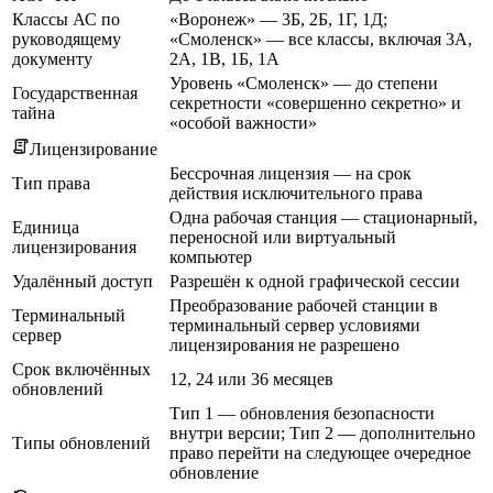
Классы АС по
«Воронеж» — 3Б, 2Б, 1Г, 1Д;
руководящему
«Смоленск» — все классы, включая 3А,
документу
2А, 1В, 1Б, 1А
Уровень «Смоленск» — до степени
Государственная
секретности «совершенно секретно» и
тайна
«особой важности»
Лицензирование
Бессрочная лицензия — на срок
Тип права
действия исключительного права
Одна рабочая станция — стационарный,
Единица
переносной или виртуальный
лицензирования
компьютер
Удалённый доступ
Разрешён к одной графической сессии
Преобразование рабочей станции в
Терминальный
терминальный сервер условиями
сервер
лицензирования не разрешено
Срок включённых
12, 24 или 36 месяцев
обновлений
Тип 1 — обновления безопасности
внутри версии; Тип 2 — дополнительно
Типы обновлений
право перейти на следующее очередное
обновление