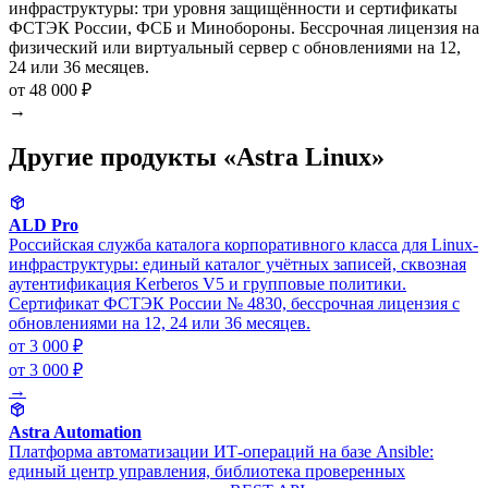
инфраструктуры: три уровня защищённости и сертификаты
ФСТЭК России, ФСБ и Минобороны. Бессрочная лицензия на
физический или виртуальный сервер с обновлениями на 12,
24 или 36 месяцев.
от 48 000 ₽
→
Другие продукты «Astra Linux»
ALD Pro
Российская служба каталога корпоративного класса для Linux-
инфраструктуры: единый каталог учётных записей, сквозная
аутентификация Kerberos V5 и групповые политики.
Сертификат ФСТЭК России № 4830, бессрочная лицензия с
обновлениями на 12, 24 или 36 месяцев.
от 3 000 ₽
от 3 000 ₽
→
Astra Automation
Платформа автоматизации ИТ-операций на базе Ansible:
единый центр управления, библиотека проверенных