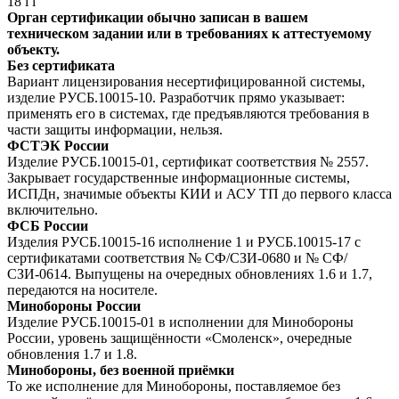
18
i
i
Орган сертификации обычно записан в вашем
техническом задании или в требованиях к аттестуемому
объекту.
Без сертификата
Вариант лицензирования несертифицированной системы,
изделие РУСБ.10015-10. Разработчик прямо указывает:
применять его в системах, где предъявляются требования в
части защиты информации, нельзя.
ФСТЭК России
Изделие РУСБ.10015-01, сертификат соответствия № 2557.
Закрывает государственные информационные системы,
ИСПДн, значимые объекты КИИ и АСУ ТП до первого класса
включительно.
ФСБ России
Изделия РУСБ.10015-16 исполнение 1 и РУСБ.10015-17 с
сертификатами соответствия № СФ/СЗИ-0680 и № СФ/
СЗИ-0614. Выпущены на очередных обновлениях 1.6 и 1.7,
передаются на носителе.
Минобороны России
Изделие РУСБ.10015-01 в исполнении для Минобороны
России, уровень защищённости «Смоленск», очередные
обновления 1.7 и 1.8.
Минобороны, без военной приёмки
То же исполнение для Минобороны, поставляемое без