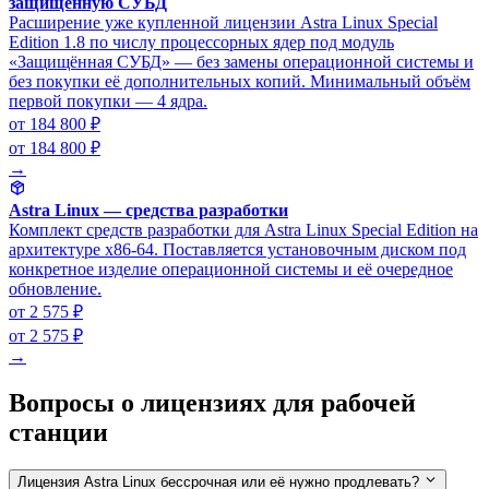
защищённую СУБД
Расширение уже купленной лицензии Astra Linux Special
Edition 1.8 по числу процессорных ядер под модуль
«Защищённая СУБД» — без замены операционной системы и
без покупки её дополнительных копий. Минимальный объём
первой покупки — 4 ядра.
от 184 800 ₽
от 184 800 ₽
→
Astra Linux — средства разработки
Комплект средств разработки для Astra Linux Special Edition на
архитектуре x86-64. Поставляется установочным диском под
конкретное изделие операционной системы и её очередное
обновление.
от 2 575 ₽
от 2 575 ₽
→
Вопросы о лицензиях для рабочей
станции
Лицензия Astra Linux бессрочная или её нужно продлевать?