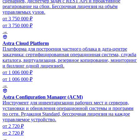
сценариев, диспетчер задач с REST API и проактивное
реагирование на сбои. Бессрочная лицензия на объём
управляемых узлов.
от 3 750 000 ₽
от 3 750 000 ₽
→
Astra Cloud Platform
Платформа для построения частного облака в дата-центре
заказчика: сертифицированная операционная система, служба
каталога, виртуализация, резервное копирование, мониторинг
и биллинг одной лицензией.
от 1 006 000 ₽
от 1 006 000 ₽
→
Astra Configuration Manager (ACM)
Инструмент для инвентаризации рабочих мест и серверов,
установки и обновления операционной системы и программ
по сети. Редакция Standard, бессрочная лицензия на каждое
управляемое устройство.
от 2 720 ₽
от 2 720 ₽
→