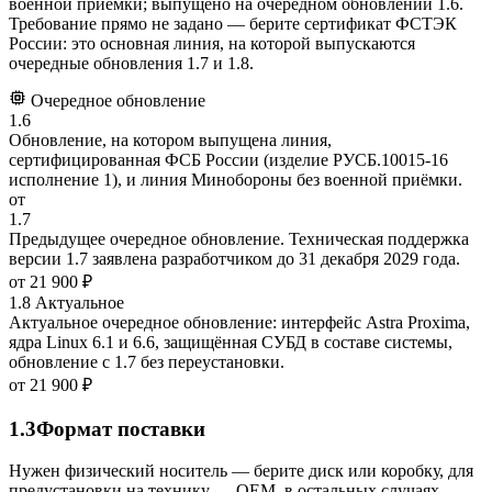
военной приёмки; выпущено на очередном обновлении 1.6.
Требование прямо не задано — берите сертификат ФСТЭК
России: это основная линия, на которой выпускаются
очередные обновления 1.7 и 1.8.
Очередное обновление
1.6
Обновление, на котором выпущена линия,
сертифицированная ФСБ России (изделие РУСБ.10015-16
исполнение 1), и линия Минобороны без военной приёмки.
от
1.7
Предыдущее очередное обновление. Техническая поддержка
версии 1.7 заявлена разработчиком до 31 декабря 2029 года.
от
21 900 ₽
1.8
Актуальное
Актуальное очередное обновление: интерфейс Astra Proxima,
ядра Linux 6.1 и 6.6, защищённая СУБД в составе системы,
обновление с 1.7 без переустановки.
от
21 900 ₽
1.3
Формат поставки
Нужен физический носитель — берите диск или коробку, для
предустановки на технику — OEM, в остальных случаях