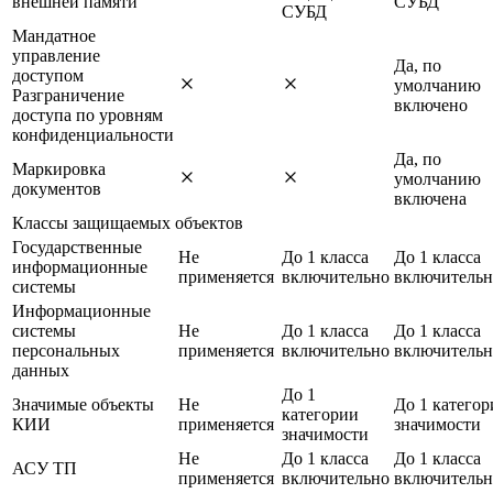
внешней памяти
СУБД
СУБД
Мандатное
управление
Да, по
доступом
умолчанию
Разграничение
включено
доступа по уровням
конфиденциальности
Да, по
Маркировка
умолчанию
документов
включена
Классы защищаемых объектов
Государственные
Не
До 1 класса
До 1 класса
информационные
применяется
включительно
включительн
системы
Информационные
системы
Не
До 1 класса
До 1 класса
персональных
применяется
включительно
включительн
данных
До 1
Значимые объекты
Не
До 1 категор
категории
КИИ
применяется
значимости
значимости
Не
До 1 класса
До 1 класса
АСУ ТП
применяется
включительно
включительн