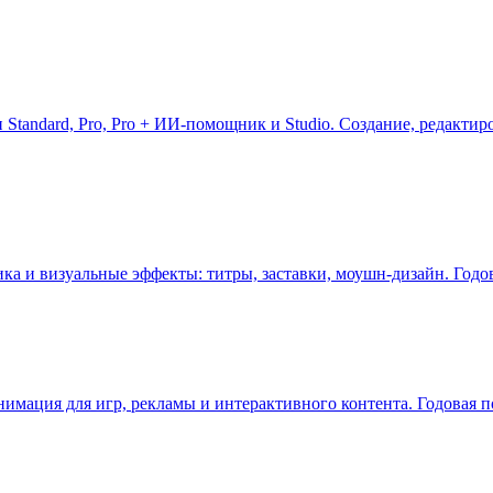
 Standard, Pro, Pro + ИИ-помощник и Studio. Создание, редакти
ка и визуальные эффекты: титры, заставки, моушн-дизайн. Годов
имация для игр, рекламы и интерактивного контента. Годовая по