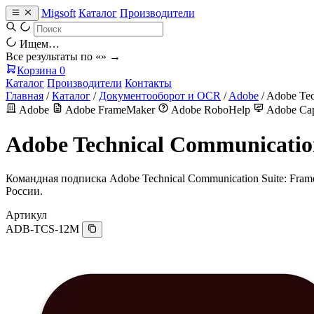
Migsoft
Каталог
Производители
Ищем…
Все результаты по «
» →
Корзина
0
Каталог
Производители
Контакты
Главная
/
Каталог
/
Документооборот и OCR
/
Adobe
/
Adobe Tec
Adobe
Adobe FrameMaker
Adobe RoboHelp
Adobe Cap
Adobe Technical Communicatio
Командная подписка Adobe Technical Communication Suite: Frame
России.
Артикул
ADB-TCS-12M