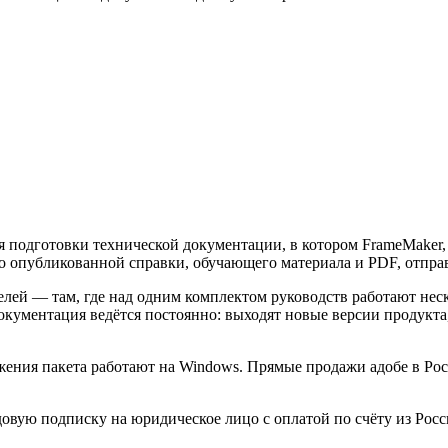
подготовки технической документации, в котором FrameMaker, R
 до опубликованной справки, обучающего материала и PDF, отпра
елей — там, где над одним комплектом руководств работают неск
документация ведётся постоянно: выходят новые версии продукта
жения пакета работают на Windows. Прямые продажи адобе в Рос
довую подписку на юридическое лицо с оплатой по счёту из Росс