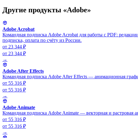
Другие продукты «Adobe»
Adobe Acrobat
Командная подписка Adobe Acrobat для работы с PDF: редакции
подписка, оплата по счёту из России.
от 23 344 ₽
от 23 344 ₽
→
Adobe After Effects
Командная подписка Adobe After Effects — анимационная графи
от 55 316 ₽
от 55 316 ₽
→
Adobe Animate
Командная подписка Adobe Animate — векторная и растровая ан
от 55 316 ₽
от 55 316 ₽
→