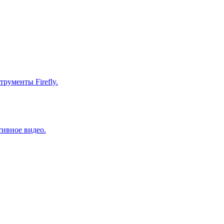
рументы Firefly.
тивное видео.