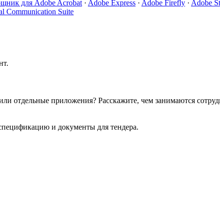
щник для Adobe Acrobat
·
Adobe Express
·
Adobe Firefly
·
Adobe S
al Communication Suite
нт.
м или отдельные приложения? Расскажите, чем занимаются сотру
спецификацию и документы для тендера.