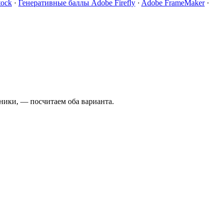
tock
·
Генеративные баллы Adobe Firefly
·
Adobe FrameMaker
·
дники, — посчитаем оба варианта.