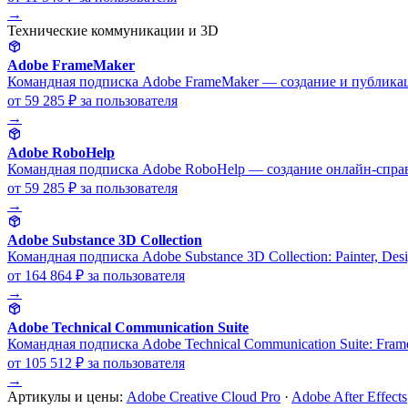
→
Технические коммуникации и 3D
Adobe FrameMaker
Командная подписка Adobe FrameMaker — создание и публика
от 59 285 ₽
за пользователя
→
Adobe RoboHelp
Командная подписка Adobe RoboHelp — создание онлайн-справ
от 59 285 ₽
за пользователя
→
Adobe Substance 3D Collection
Командная подписка Adobe Substance 3D Collection: Painter, Desi
от 164 864 ₽
за пользователя
→
Adobe Technical Communication Suite
Командная подписка Adobe Technical Communication Suite: Fram
от 105 512 ₽
за пользователя
→
Артикулы и цены:
Adobe Creative Cloud Pro
·
Adobe After Effects