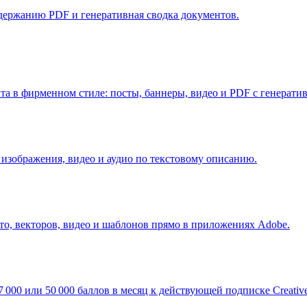
держанию PDF и генеративная сводка документов.
а в фирменном стиле: посты, баннеры, видео и PDF с генератив
изображения, видео и аудио по текстовому описанию.
о, векторов, видео и шаблонов прямо в приложениях Adobe.
00 или 50 000 баллов в месяц к действующей подписке Creative C