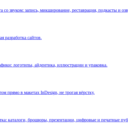
 со звуком: запись, микширование, реставрация, подкасты и озв
я разработка сайтов.
рафики: логотипы, айдентика, иллюстрации и упаковка.
м прямо в макетах InDesign, не трогая вёрстку.
тка: каталоги, брошюры, презентации, цифровые и печатные пу