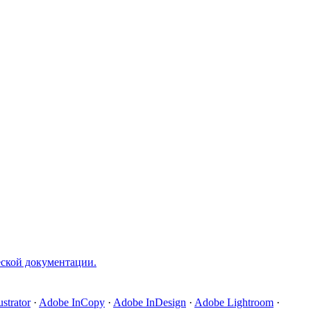
ческой документации.
strator
·
Adobe InCopy
·
Adobe InDesign
·
Adobe Lightroom
·