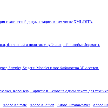
ция технической документации, в том числе XML/DITA.
ки, баз знаний и политик с публикацией в любые форматы.
gner, Sampler, Stager и Modeler плюс библиотека 3D-ассетов.
eMaker, RoboHelp, Captivate и Acrobat в одном пакете для техни
·
Adobe Animate
·
Adobe Audition
·
Adobe Dreamweaver
·
Adobe Illu