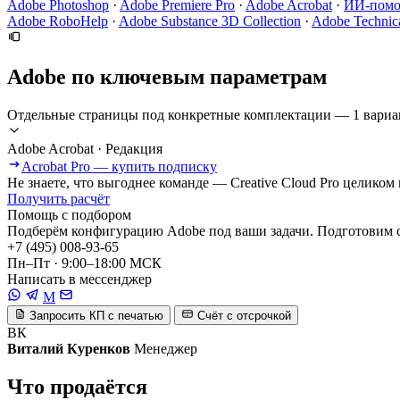
Adobe Photoshop
·
Adobe Premiere Pro
·
Adobe Acrobat
·
ИИ-помо
Adobe RoboHelp
·
Adobe Substance 3D Collection
·
Adobe Technic
Adobe по ключевым параметрам
Отдельные страницы под конкретные комплектации — 1 вариа
Adobe Acrobat · Редакция
Acrobat Pro — купить подписку
Не знаете, что выгоднее команде — Creative Cloud Pro целико
Получить расчёт
Помощь с подбором
Подберём конфигурацию Adobe под ваши задачи. Подготовим 
+7 (495) 008-93-65
Пн–Пт · 9:00–18:00 МСК
Написать в мессенджер
M
Запросить КП с печатью
Счёт с отсрочкой
ВК
Виталий Куренков
Менеджер
Что продаётся