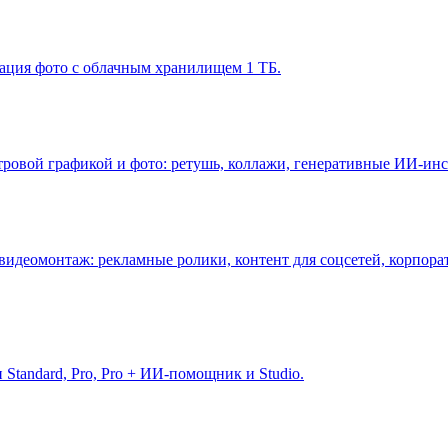
зация фото с облачным хранилищем 1 ТБ.
ровой графикой и фото: ретушь, коллажи, генеративные ИИ-инст
идеомонтаж: рекламные ролики, контент для соцсетей, корпора
Standard, Pro, Pro + ИИ-помощник и Studio.