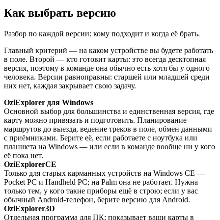
Как выбрать версию
Разбор по каждой версии: кому подходит и когда её брать.
Главный критерий — на каком устройстве вы будете работать
в поле. Второй — кто готовит карты: это всегда десктопная
версия, поэтому в команде она обычно есть хотя бы у одного
человека. Версии равноправны: старшей или младшей среди
них нет, каждая закрывает свою задачу.
OziExplorer для Windows
Основной выбор для большинства и единственная версия, где
карту можно привязать и подготовить. Планирование
маршрутов до выезда, ведение треков в поле, обмен данными
с приёмниками. Берите её, если работаете с ноутбука или
планшета на Windows — или если в команде вообще ни у кого
её пока нет.
OziExplorerCE
Только для старых карманных устройств на Windows CE —
Pocket PC и Handheld PC; на Palm она не работает. Нужна
только тем, у кого такие приборы ещё в строю; если у вас
обычный Android-телефон, берите версию для Android.
OziExplorer3D
Отдельная программа для ПК: показывает ваши карты в