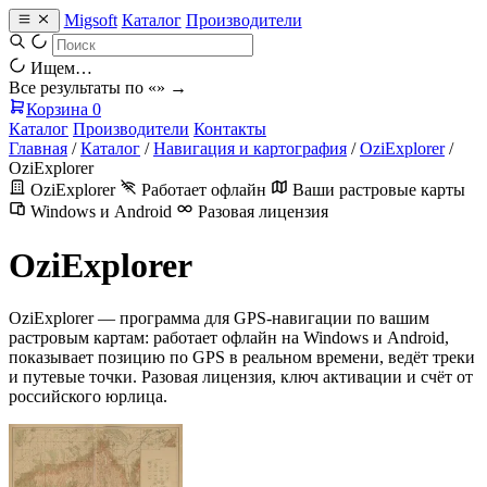
Migsoft
Каталог
Производители
Ищем…
Все результаты по «
» →
Корзина
0
Каталог
Производители
Контакты
Главная
/
Каталог
/
Навигация и картография
/
OziExplorer
/
OziExplorer
OziExplorer
Работает офлайн
Ваши растровые карты
Windows и Android
Разовая лицензия
OziExplorer
OziExplorer — программа для GPS-навигации по вашим
растровым картам: работает офлайн на Windows и Android,
показывает позицию по GPS в реальном времени, ведёт треки
и путевые точки. Разовая лицензия, ключ активации и счёт от
российского юрлица.