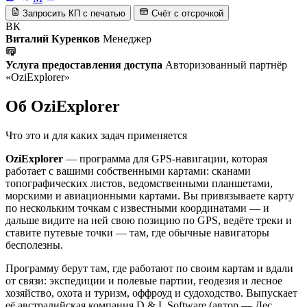
Запросить КП с печатью
Счёт с отсрочкой
ВК
Виталий Куренков
Менеджер
Услуга предоставления доступа
Авторизованный партнёр
«OziExplorer»
Об OziExplorer
Что это и для каких задач применяется
OziExplorer
— программа для GPS-навигации, которая
работает с вашими собственными картами: сканами
топографических листов, ведомственными планшетами,
морскими и авиационными картами. Вы привязываете карту
по нескольким точкам с известными координатами — и
дальше видите на ней свою позицию по GPS, ведёте треки и
ставите путевые точки — там, где обычные навигаторы
бесполезны.
Программу берут там, где работают по своим картам и вдали
от связи: экспедиции и полевые партии, геодезия и лесное
хозяйство, охота и туризм, оффроуд и судоходство. Выпускает
её австралийская компания D & L Software (автор — Дес