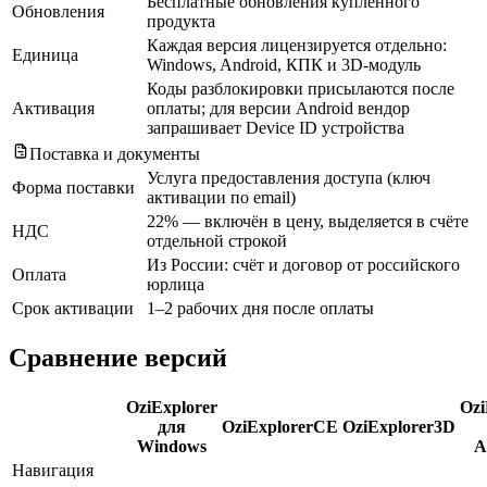
Бесплатные обновления купленного
Обновления
продукта
Каждая версия лицензируется отдельно:
Единица
Windows, Android, КПК и 3D-модуль
Коды разблокировки присылаются после
Активация
оплаты; для версии Android вендор
запрашивает Device ID устройства
Поставка и документы
Услуга предоставления доступа (ключ
Форма поставки
активации по email)
22% — включён в цену, выделяется в счёте
НДС
отдельной строкой
Из России: счёт и договор от российского
Оплата
юрлица
Срок активации
1–2 рабочих дня после оплаты
Сравнение версий
OziExplorer
Ozi
для
OziExplorerCE
OziExplorer3D
Windows
A
Навигация