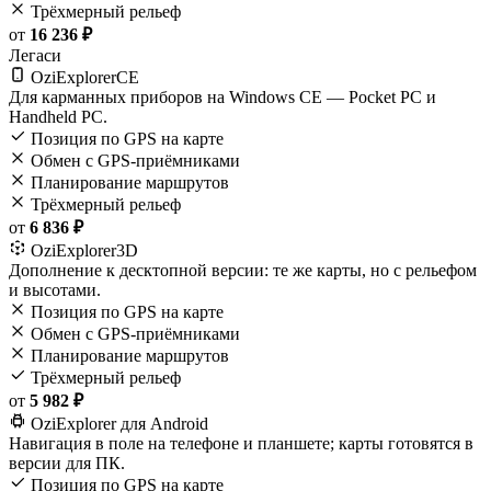
Трёхмерный рельеф
от
16 236 ₽
Легаси
OziExplorerCE
Для карманных приборов на Windows CE — Pocket PC и
Handheld PC.
Позиция по GPS на карте
Обмен с GPS-приёмниками
Планирование маршрутов
Трёхмерный рельеф
от
6 836 ₽
OziExplorer3D
Дополнение к десктопной версии: те же карты, но с рельефом
и высотами.
Позиция по GPS на карте
Обмен с GPS-приёмниками
Планирование маршрутов
Трёхмерный рельеф
от
5 982 ₽
OziExplorer для Android
Навигация в поле на телефоне и планшете; карты готовятся в
версии для ПК.
Позиция по GPS на карте