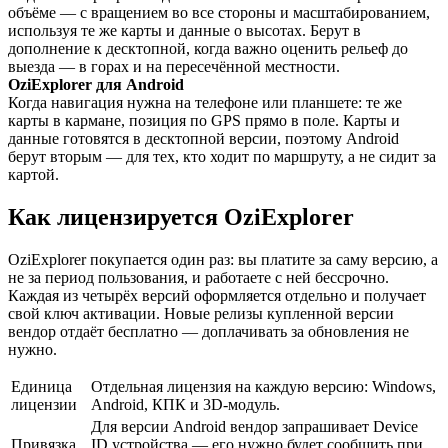
объёме — с вращением во все стороны и масштабированием,
используя те же карты и данные о высотах. Берут в
дополнение к десктопной, когда важно оценить рельеф до
выезда — в горах и на пересечённой местности.
OziExplorer для Android
Когда навигация нужна на телефоне или планшете: те же
карты в кармане, позиция по GPS прямо в поле. Карты и
данные готовятся в десктопной версии, поэтому Android
берут вторым — для тех, кто ходит по маршруту, а не сидит за
картой.
Как лицензируется OziExplorer
OziExplorer покупается один раз: вы платите за саму версию, а
не за период пользования, и работаете с ней бессрочно.
Каждая из четырёх версий оформляется отдельно и получает
свой ключ активации. Новые релизы купленной версии
вендор отдаёт бесплатно — доплачивать за обновления не
нужно.
Единица
Отдельная лицензия на каждую версию: Windows,
лицензии
Android, КПК и 3D-модуль.
Для версии Android вендор запрашивает Device
Привязка
ID устройства — его нужно будет сообщить при