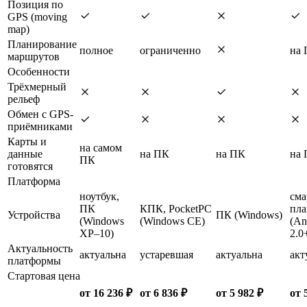
Позиция по
GPS (moving
map)
Планирование
полное
ограниченно
на
маршрутов
Особенности
Трёхмерный
рельеф
Обмен с GPS-
приёмниками
Карты и
на самом
данные
на ПК
на ПК
на
ПК
готовятся
Платформа
ноутбук,
сма
ПК
КПК, PocketPC
пл
Устройства
ПК (Windows)
(Windows
(Windows CE)
(An
XP–10)
2.0
Актуальность
актуальна
устаревшая
актуальна
акт
платформы
Стартовая цена
от 16 236 ₽
от 6 836 ₽
от 5 982 ₽
от 