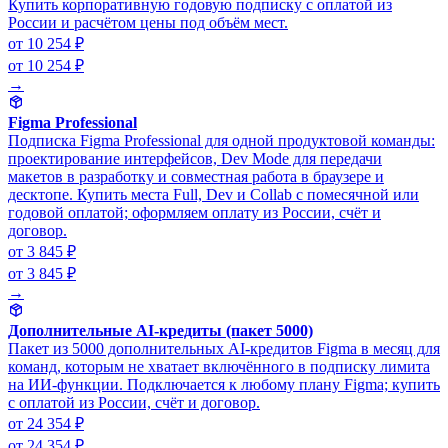
Купить корпоративную годовую подписку с оплатой из
России и расчётом цены под объём мест.
от 10 254 ₽
от 10 254 ₽
→
Figma Professional
Подписка Figma Professional для одной продуктовой команды:
проектирование интерфейсов, Dev Mode для передачи
макетов в разработку и совместная работа в браузере и
десктопе. Купить места Full, Dev и Collab с помесячной или
годовой оплатой; оформляем оплату из России, счёт и
договор.
от 3 845 ₽
от 3 845 ₽
→
Дополнительные AI-кредиты (пакет 5000)
Пакет из 5000 дополнительных AI-кредитов Figma в месяц для
команд, которым не хватает включённого в подписку лимита
на ИИ-функции. Подключается к любому плану Figma; купить
с оплатой из России, счёт и договор.
от 24 354 ₽
от 24 354 ₽