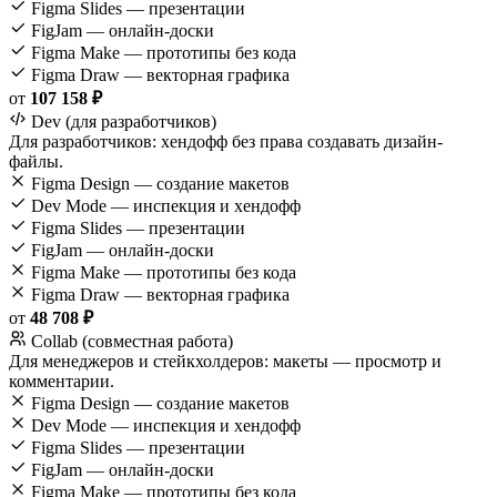
Figma Slides — презентации
FigJam — онлайн-доски
Figma Make — прототипы без кода
Figma Draw — векторная графика
от
107 158 ₽
Dev (для разработчиков)
Для разработчиков: хендофф без права создавать дизайн-
файлы.
Figma Design — создание макетов
Dev Mode — инспекция и хендофф
Figma Slides — презентации
FigJam — онлайн-доски
Figma Make — прототипы без кода
Figma Draw — векторная графика
от
48 708 ₽
Collab (совместная работа)
Для менеджеров и стейкхолдеров: макеты — просмотр и
комментарии.
Figma Design — создание макетов
Dev Mode — инспекция и хендофф
Figma Slides — презентации
FigJam — онлайн-доски
Figma Make — прототипы без кода