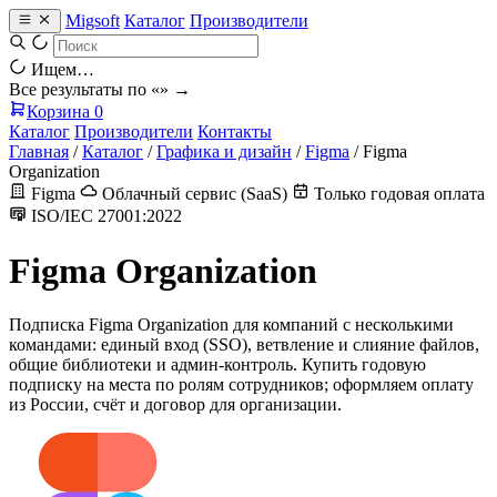
Migsoft
Каталог
Производители
Ищем…
Все результаты по «
» →
Корзина
0
Каталог
Производители
Контакты
Главная
/
Каталог
/
Графика и дизайн
/
Figma
/
Figma
Organization
Figma
Облачный сервис (SaaS)
Только годовая оплата
ISO/IEC 27001:2022
Figma Organization
Подписка Figma Organization для компаний с несколькими
командами: единый вход (SSO), ветвление и слияние файлов,
общие библиотеки и админ-контроль. Купить годовую
подписку на места по ролям сотрудников; оформляем оплату
из России, счёт и договор для организации.