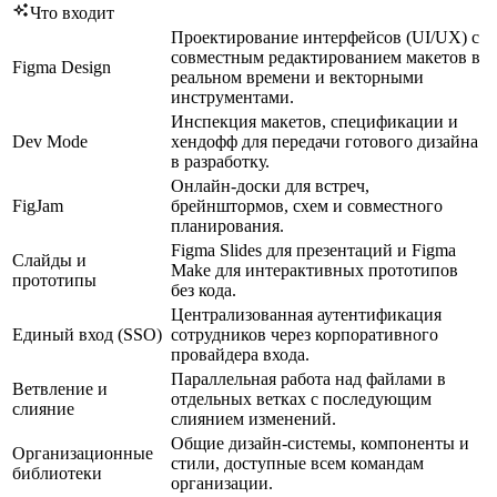
Что входит
Проектирование интерфейсов (UI/UX) с
совместным редактированием макетов в
Figma Design
реальном времени и векторными
инструментами.
Инспекция макетов, спецификации и
Dev Mode
хендофф для передачи готового дизайна
в разработку.
Онлайн-доски для встреч,
FigJam
брейнштормов, схем и совместного
планирования.
Figma Slides для презентаций и Figma
Слайды и
Make для интерактивных прототипов
прототипы
без кода.
Централизованная аутентификация
Единый вход (SSO)
сотрудников через корпоративного
провайдера входа.
Параллельная работа над файлами в
Ветвление и
отдельных ветках с последующим
слияние
слиянием изменений.
Общие дизайн-системы, компоненты и
Организационные
стили, доступные всем командам
библиотеки
организации.