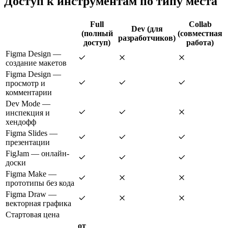
Доступ к инструментам по типу места
Full
Collab
Dev (для
(полный
(совместная
разработчиков)
доступ)
работа)
Figma Design —
создание макетов
Figma Design —
просмотр и
комментарии
Dev Mode —
инспекция и
хендофф
Figma Slides —
презентации
FigJam — онлайн-
доски
Figma Make —
прототипы без кода
Figma Draw —
векторная графика
Стартовая цена
от