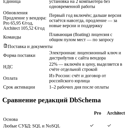
Единица
установка на 2 компьютера без
одновременной работы
Обновления
Первый год включён; дальше версия
Продление у вендора:
остаётся навсегда, продление — за
Pro 65,95 €/год,
новые версии и поддержку
Architect 105,52 €/год
Плавающая (floating) лицензия с
Команды
общим пулом мест — по запросу
Поставка и документы
Электронная: лицензионный ключ и
Форма поставки
дистрибутив с сайта вендора
22% — включён в цену, выделяется в
НДС
счёте отдельной строкой
Из России: счёт и договор от
Оплата
российского юрлица
Срок активации
1–2 рабочих дня после оплаты
Сравнение редакций DbSchema
Pro
Architect
Основа
Любые СУБД: SQL и NoSQL