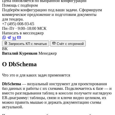
Цена обновляется по выбранной конфигурации
Помощь с подбором
Подберём конфигурацию под ваши задачи. Сформируем
коммерческое предложение и подготовим документы
для тендера.
+7 (495) 008-93-65
Пн–Пт · 9:00–18:00 МСК
Написать в мессенджер
M
Запросить КП с печатью
Счёт с отсрочкой
ВК
Виталий Куренков
Менеджер
О DbSchema
Что это и для каких задач применяется
DbSchema
— визуальный инструмент для проектирования
баз данных и работы с их схемами. Подключаетесь к базе — и
вместо разглядывания таблиц в консоли получаете наглядную
ER-диаграмму: таблицы, связи и ключи видно целиком, их
можно править мышью и держать документацию схемы
актуальной.