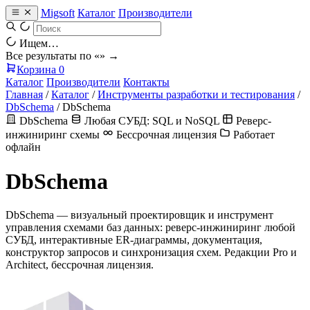
Migsoft
Каталог
Производители
Ищем…
Все результаты по «
» →
Корзина
0
Каталог
Производители
Контакты
Главная
/
Каталог
/
Инструменты разработки и тестирования
/
DbSchema
/
DbSchema
DbSchema
Любая СУБД: SQL и NoSQL
Реверс-
инжиниринг схемы
Бессрочная лицензия
Работает
офлайн
DbSchema
DbSchema — визуальный проектировщик и инструмент
управления схемами баз данных: реверс-инжиниринг любой
СУБД, интерактивные ER-диаграммы, документация,
конструктор запросов и синхронизация схем. Редакции Pro и
Architect, бессрочная лицензия.