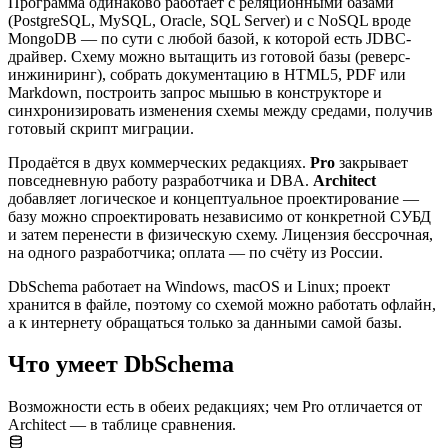
Программа одинаково работает с реляционными базами
(PostgreSQL, MySQL, Oracle, SQL Server) и с NoSQL вроде
MongoDB — по сути с любой базой, к которой есть JDBC-
драйвер. Схему можно вытащить из готовой базы (реверс-
инжиниринг), собрать документацию в HTML5, PDF или
Markdown, построить запрос мышью в конструкторе и
синхронизировать изменения схемы между средами, получив
готовый скрипт миграции.
Продаётся в двух коммерческих редакциях.
Pro
закрывает
повседневную работу разработчика и DBA.
Architect
добавляет логическое и концептуальное проектирование —
базу можно спроектировать независимо от конкретной СУБД
и затем перенести в физическую схему. Лицензия бессрочная,
на одного разработчика; оплата — по счёту из России.
DbSchema работает на Windows, macOS и Linux; проект
хранится в файле, поэтому со схемой можно работать офлайн,
а к интернету обращаться только за данными самой базы.
Что умеет DbSchema
Возможности есть в обеих редакциях; чем Pro отличается от
Architect — в таблице сравнения.