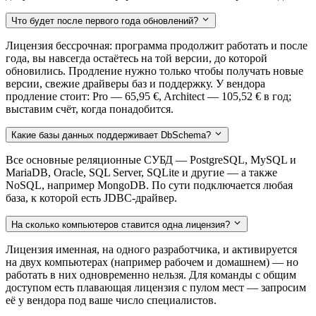
Что будет после первого года обновлений?
Лицензия бессрочная: программа продолжит работать и после
года, вы навсегда остаётесь на той версии, до которой
обновились. Продление нужно только чтобы получать новые
версии, свежие драйверы баз и поддержку. У вендора
продление стоит: Pro — 65,95 €, Architect — 105,52 € в год;
выставим счёт, когда понадобится.
Какие базы данных поддерживает DbSchema?
Все основные реляционные СУБД — PostgreSQL, MySQL и
MariaDB, Oracle, SQL Server, SQLite и другие — а также
NoSQL, например MongoDB. По сути подключается любая
база, к которой есть JDBC-драйвер.
На сколько компьютеров ставится одна лицензия?
Лицензия именная, на одного разработчика, и активируется
на двух компьютерах (например рабочем и домашнем) — но
работать в них одновременно нельзя. Для команды с общим
доступом есть плавающая лицензия с пулом мест — запросим
её у вендора под ваше число специалистов.