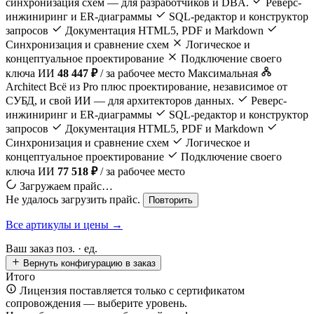
синхронизация схем — для разработчиков и DBA.
Реверс-
инжиниринг и ER-диаграммы
SQL-редактор и конструктор
запросов
Документация HTML5, PDF и Markdown
Синхронизация и сравнение схем
Логическое и
концептуальное проектирование
Подключение своего
ключа ИИ
48 447 ₽
/ за рабочее место
Максимальная
Architect
Всё из Pro плюс проектирование, независимое от
СУБД, и свой ИИ — для архитекторов данных.
Реверс-
инжиниринг и ER-диаграммы
SQL-редактор и конструктор
запросов
Документация HTML5, PDF и Markdown
Синхронизация и сравнение схем
Логическое и
концептуальное проектирование
Подключение своего
ключа ИИ
77 518 ₽
/ за рабочее место
Загружаем прайс…
Не удалось загрузить прайс.
Повторить
Все артикулы и цены →
Ваш заказ
поз. ·
ед.
Вернуть конфигурацию в заказ
Итого
Лицензия поставляется только с сертификатом
сопровождения — выберите уровень.