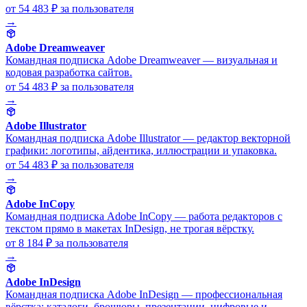
от 54 483 ₽
за пользователя
→
Adobe Dreamweaver
Командная подписка Adobe Dreamweaver — визуальная и
кодовая разработка сайтов.
от 54 483 ₽
за пользователя
→
Adobe Illustrator
Командная подписка Adobe Illustrator — редактор векторной
графики: логотипы, айдентика, иллюстрации и упаковка.
от 54 483 ₽
за пользователя
→
Adobe InCopy
Командная подписка Adobe InCopy — работа редакторов с
текстом прямо в макетах InDesign, не трогая вёрстку.
от 8 184 ₽
за пользователя
→
Adobe InDesign
Командная подписка Adobe InDesign — профессиональная
вёрстка: каталоги, брошюры, презентации, цифровые и