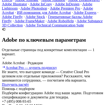
Adobe Illustrator
·
Adobe InCopy
·
Adobe InDesign
·
Adobe
Lightroom
·
Adobe Photoshop
·
Adobe Premiere Pro
·
Adobe
Acrobat
·
ИИ-помощник для Adobe Acrobat
·
Adobe Express
·
Adobe Firefly
·
Adobe Stock
·
Генеративные баллы Adobe
Firefly
·
Adobe FrameMaker
·
Adobe RoboHelp
·
Adobe Substance
3D Collection
·
Adobe Technical Communication Suite
Adobe по ключевым параметрам
Отдельные страницы под конкретные комплектации — 1
вариант.
Adobe Acrobat · Редакция
Acrobat Pro — купить подписку
Не знаете, что выгоднее команде — Creative Cloud Pro
целиком или отдельные приложения? Расскажите, чем
занимаются сотрудники, — посчитаем оба варианта.
Получить расчёт
Помощь с подбором
Подберём конфигурацию Adobe под ваши задачи. Подготовим
спецификацию и документы для тендера.
+7 (495) 008-93-65