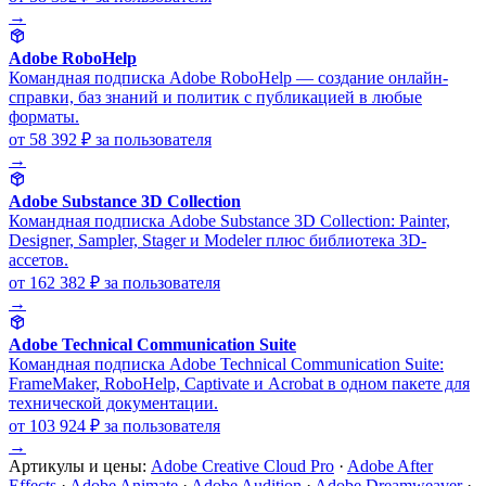
→
Adobe RoboHelp
Командная подписка Adobe RoboHelp — создание онлайн-
справки, баз знаний и политик с публикацией в любые
форматы.
от 58 392 ₽
за пользователя
→
Adobe Substance 3D Collection
Командная подписка Adobe Substance 3D Collection: Painter,
Designer, Sampler, Stager и Modeler плюс библиотека 3D-
ассетов.
от 162 382 ₽
за пользователя
→
Adobe Technical Communication Suite
Командная подписка Adobe Technical Communication Suite:
FrameMaker, RoboHelp, Captivate и Acrobat в одном пакете для
технической документации.
от 103 924 ₽
за пользователя
→
Артикулы и цены:
Adobe Creative Cloud Pro
·
Adobe After
Effects
·
Adobe Animate
·
Adobe Audition
·
Adobe Dreamweaver
·