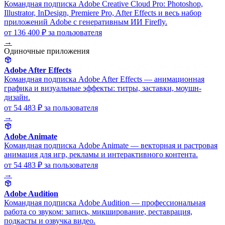
Командная подписка Adobe Creative Cloud Pro: Photoshop,
Illustrator, InDesign, Premiere Pro, After Effects и весь набор
приложений Adobe с генеративным ИИ Firefly.
от 136 400 ₽
за пользователя
→
Одиночные приложения
Adobe After Effects
Командная подписка Adobe After Effects — анимационная
графика и визуальные эффекты: титры, заставки, моушн-
дизайн.
от 54 483 ₽
за пользователя
→
Adobe Animate
Командная подписка Adobe Animate — векторная и растровая
анимация для игр, рекламы и интерактивного контента.
от 54 483 ₽
за пользователя
→
Adobe Audition
Командная подписка Adobe Audition — профессиональная
работа со звуком: запись, микширование, реставрация,
подкасты и озвучка видео.