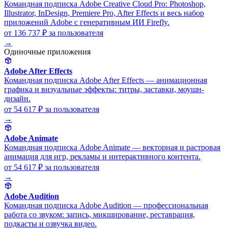
Командная подписка Adobe Creative Cloud Pro: Photoshop,
Illustrator, InDesign, Premiere Pro, After Effects и весь набор
приложений Adobe с генеративным ИИ Firefly.
от 136 737 ₽
за пользователя
→
Одиночные приложения
Adobe After Effects
Командная подписка Adobe After Effects — анимационная
графика и визуальные эффекты: титры, заставки, моушн-
дизайн.
от 54 617 ₽
за пользователя
→
Adobe Animate
Командная подписка Adobe Animate — векторная и растровая
анимация для игр, рекламы и интерактивного контента.
от 54 617 ₽
за пользователя
→
Adobe Audition
Командная подписка Adobe Audition — профессиональная
работа со звуком: запись, микширование, реставрация,
подкасты и озвучка видео.