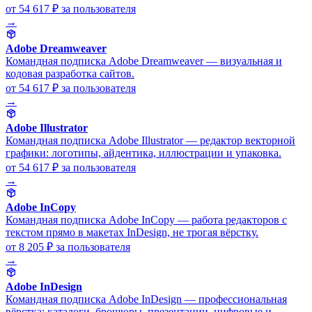
от 54 617 ₽
за пользователя
→
Adobe Dreamweaver
Командная подписка Adobe Dreamweaver — визуальная и
кодовая разработка сайтов.
от 54 617 ₽
за пользователя
→
Adobe Illustrator
Командная подписка Adobe Illustrator — редактор векторной
графики: логотипы, айдентика, иллюстрации и упаковка.
от 54 617 ₽
за пользователя
→
Adobe InCopy
Командная подписка Adobe InCopy — работа редакторов с
текстом прямо в макетах InDesign, не трогая вёрстку.
от 8 205 ₽
за пользователя
→
Adobe InDesign
Командная подписка Adobe InDesign — профессиональная
вёрстка: каталоги, брошюры, презентации, цифровые и