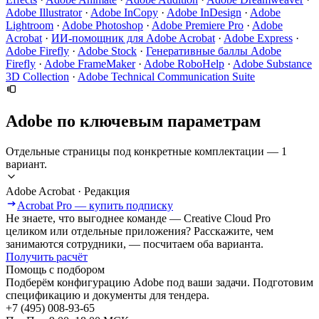
Adobe Illustrator
·
Adobe InCopy
·
Adobe InDesign
·
Adobe
Lightroom
·
Adobe Photoshop
·
Adobe Premiere Pro
·
Adobe
Acrobat
·
ИИ-помощник для Adobe Acrobat
·
Adobe Express
·
Adobe Firefly
·
Adobe Stock
·
Генеративные баллы Adobe
Firefly
·
Adobe FrameMaker
·
Adobe RoboHelp
·
Adobe Substance
3D Collection
·
Adobe Technical Communication Suite
Adobe по ключевым параметрам
Отдельные страницы под конкретные комплектации — 1
вариант.
Adobe Acrobat · Редакция
Acrobat Pro — купить подписку
Не знаете, что выгоднее команде — Creative Cloud Pro
целиком или отдельные приложения? Расскажите, чем
занимаются сотрудники, — посчитаем оба варианта.
Получить расчёт
Помощь с подбором
Подберём конфигурацию Adobe под ваши задачи. Подготовим
спецификацию и документы для тендера.
+7 (495) 008-93-65