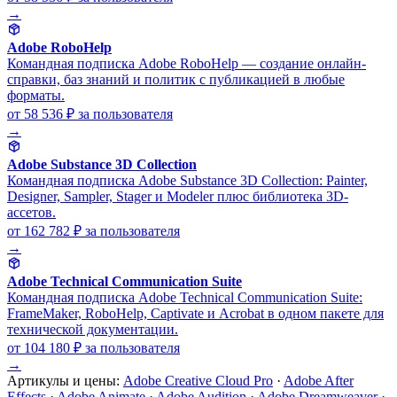
→
Adobe RoboHelp
Командная подписка Adobe RoboHelp — создание онлайн-
справки, баз знаний и политик с публикацией в любые
форматы.
от 58 536 ₽
за пользователя
→
Adobe Substance 3D Collection
Командная подписка Adobe Substance 3D Collection: Painter,
Designer, Sampler, Stager и Modeler плюс библиотека 3D-
ассетов.
от 162 782 ₽
за пользователя
→
Adobe Technical Communication Suite
Командная подписка Adobe Technical Communication Suite:
FrameMaker, RoboHelp, Captivate и Acrobat в одном пакете для
технической документации.
от 104 180 ₽
за пользователя
→
Артикулы и цены:
Adobe Creative Cloud Pro
·
Adobe After
Effects
·
Adobe Animate
·
Adobe Audition
·
Adobe Dreamweaver
·