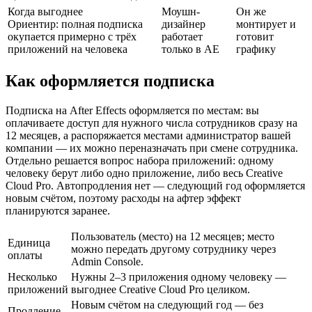
Когда выгоднее
Моушн-
Он же
Ориентир: полная подписка
дизайнер
монтирует и
окупается примерно с трёх
работает
готовит
приложений на человека
только в AE
графику
Как оформляется подписка
Подписка на After Effects оформляется по местам: вы
оплачиваете доступ для нужного числа сотрудников сразу на
12 месяцев, а распоряжается местами администратор вашей
компании — их можно переназначать при смене сотрудника.
Отдельно решается вопрос набора приложений: одному
человеку берут либо одно приложение, либо весь Creative
Cloud Pro. Автопродления нет — следующий год оформляется
новым счётом, поэтому расходы на афтер эффект
планируются заранее.
Пользователь (место) на 12 месяцев; место
Единица
можно передать другому сотруднику через
оплаты
Admin Console.
Несколько
Нужны 2–3 приложения одному человеку —
приложений
выгоднее Creative Cloud Pro целиком.
Новым счётом на следующий год — без
Продление