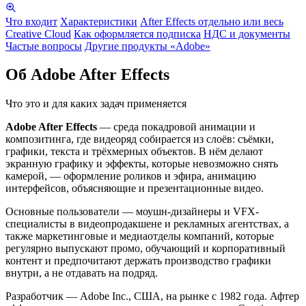
Что входит
Характеристики
After Effects отдельно или весь
Creative Cloud
Как оформляется подписка
НДС и документы
Частые вопросы
Другие продукты «Adobe»
Об Adobe After Effects
Что это и для каких задач применяется
Adobe After Effects
— среда покадровой анимации и
композитинга, где видеоряд собирается из слоёв: съёмки,
графики, текста и трёхмерных объектов. В нём делают
экранную графику и эффекты, которые невозможно снять
камерой, — оформление роликов и эфира, анимацию
интерфейсов, объясняющие и презентационные видео.
Основные пользователи — моушн-дизайнеры и VFX-
специалисты в видеопродакшене и рекламных агентствах, а
также маркетинговые и медиаотделы компаний, которые
регулярно выпускают промо, обучающий и корпоративный
контент и предпочитают держать производство графики
внутри, а не отдавать на подряд.
Разработчик — Adobe Inc., США, на рынке с 1982 года. Афтер