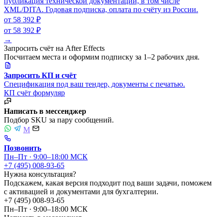
публикация технической документации, в том числе
XML/DITA. Годовая подписка, оплата по счёту из России.
от 58 392 ₽
от 58 392 ₽
→
Запросить счёт на After Effects
Посчитаем места и оформим подписку за 1–2 рабочих дня.
Запросить КП и счёт
Спецификация под ваш тендер, документы с печатью.
КП
счёт
формуляр
Написать в мессенджер
Подбор SKU за пару сообщений.
M
Позвонить
Пн–Пт · 9:00–18:00 МСК
+7 (495) 008-93-65
Нужна консультация?
Подскажем, какая версия подходит под ваши задачи, поможем
с активацией и документами для бухгалтерии.
+7 (495) 008-93-65
Пн–Пт · 9:00–18:00 МСК