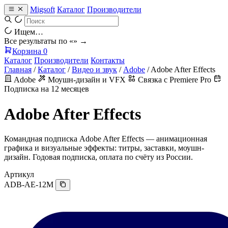
Migsoft
Каталог
Производители
Ищем…
Все результаты по «
» →
Корзина
0
Каталог
Производители
Контакты
Главная
/
Каталог
/
Видео и звук
/
Adobe
/
Adobe After Effects
Adobe
Моушн-дизайн и VFX
Связка с Premiere Pro
Подписка на 12 месяцев
Adobe After Effects
Командная подписка Adobe After Effects — анимационная
графика и визуальные эффекты: титры, заставки, моушн-
дизайн. Годовая подписка, оплата по счёту из России.
Артикул
ADB-AE-12M