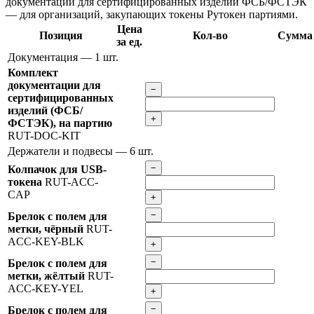
документации для сертифицированных изделий ФСБ/ФСТЭК
— для организаций, закупающих токены Рутокен партиями.
Цена
Позиция
Кол-во
Сумма
за ед.
Документация
— 1 шт.
Комплект
документации для
−
сертифицированных
изделий (ФСБ/
+
ФСТЭК), на партию
RUT-DOC-KIT
Держатели и подвесы
— 6 шт.
−
Колпачок для USB-
токена
RUT-ACC-
CAP
+
−
Брелок с полем для
метки, чёрный
RUT-
ACC-KEY-BLK
+
−
Брелок с полем для
метки, жёлтый
RUT-
ACC-KEY-YEL
+
−
Брелок с полем для