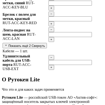
метки, синий
RUT-
ACC-KEY-BLU
+
−
Брелок с полем для
метки, красный
RUT-ACC-KEY-RED
+
−
Лента-подвес на
шею, красная
RUT-
ACC-LAN
+
Показать ещё 2
Свернуть
Кабели
— 1 шт.
Удлинительный
−
кабель для USB-
порта
RUT-ACC-
+
USB-EXT
О Рутокен Lite
Что это и для каких задач применяется
Рутокен Lite
— российский USB-токен АО «Актив-софт»:
защищённый носитель закрытых ключей электронной