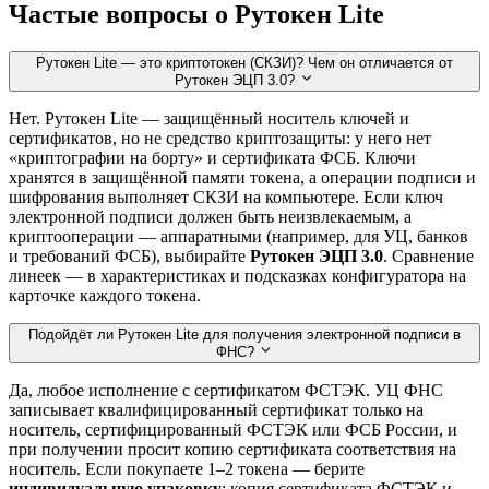
Частые вопросы о Рутокен Lite
Рутокен Lite — это криптотокен (СКЗИ)? Чем он отличается от
Рутокен ЭЦП 3.0?
Нет. Рутокен Lite — защищённый носитель ключей и
сертификатов, но не средство криптозащиты: у него нет
«криптографии на борту» и сертификата ФСБ. Ключи
хранятся в защищённой памяти токена, а операции подписи и
шифрования выполняет СКЗИ на компьютере. Если ключ
электронной подписи должен быть неизвлекаемым, а
криптооперации — аппаратными (например, для УЦ, банков
и требований ФСБ), выбирайте
Рутокен ЭЦП 3.0
. Сравнение
линеек — в характеристиках и подсказках конфигуратора на
карточке каждого токена.
Подойдёт ли Рутокен Lite для получения электронной подписи в
ФНС?
Да, любое исполнение с сертификатом ФСТЭК. УЦ ФНС
записывает квалифицированный сертификат только на
носитель, сертифицированный ФСТЭК или ФСБ России, и
при получении просит копию сертификата соответствия на
носитель. Если покупаете 1–2 токена — берите
индивидуальную упаковку
: копия сертификата ФСТЭК и