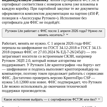
сертификат соответствия с номером ключа уже вложены в
каждую коробку. При партийной закупке те же документы
оформляются комплектом документации на партию (450 ₽,
позиция в «Аксессуары Рутокен»). Исполнение без
сертификата для ФНС не подойдёт.
Рутокен Lite работает с ФНС после 1 апреля 2026 года? Нужно ли
менять носитель?
Работает, менять не нужно. С 1 апреля 2026 года ФНС
перешла на шифрование по ГОСТ 34.12-2018 и ГОСТ 34.13-
2018 (приказ ФНС от 27.03.2024 № ЕД-7-26/245@) — это
затрагивает носители со встроенным СКЗИ, например
Рутокен ЭЦП 2.0, который новые алгоритмы не
поддерживает. У Рутокен Lite криптографии «на борту» нет
— шифрование и подпись выполняет криптопровайдер на
компьютере, поэтому токен продолжает работать с сервисами
ФНС. Достаточно проверить версию КриптоПро CSP —
нужна 5.0.12000 или новее. ФНС подтверждает, что Рутокен
Lite можно использовать до окончания технической
поддержки производителя.
Какое исполнение выбрать — с сертификатом ФСТЭК или без?