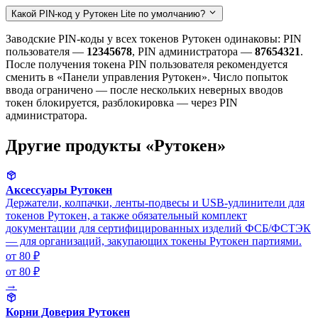
Какой PIN-код у Рутокен Lite по умолчанию?
Заводские PIN-коды у всех токенов Рутокен одинаковы: PIN
пользователя —
12345678
, PIN администратора —
87654321
.
После получения токена PIN пользователя рекомендуется
сменить в «Панели управления Рутокен». Число попыток
ввода ограничено — после нескольких неверных вводов
токен блокируется, разблокировка — через PIN
администратора.
Другие продукты «Рутокен»
Аксессуары Рутокен
Держатели, колпачки, ленты-подвесы и USB-удлинители для
токенов Рутокен, а также обязательный комплект
документации для сертифицированных изделий ФСБ/ФСТЭК
— для организаций, закупающих токены Рутокен партиями.
от 80 ₽
от 80 ₽
→
Корни Доверия Рутокен