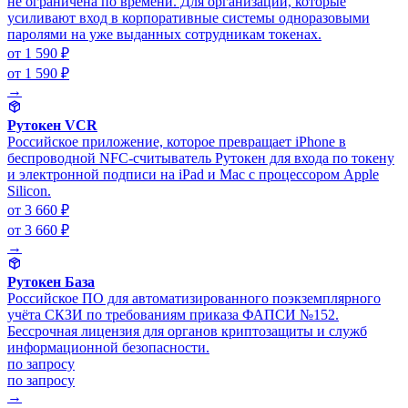
не ограничена по времени. Для организаций, которые
усиливают вход в корпоративные системы одноразовыми
паролями на уже выданных сотрудникам токенах.
от 1 590 ₽
от 1 590 ₽
→
Рутокен VCR
Российское приложение, которое превращает iPhone в
беспроводной NFC-считыватель Рутокен для входа по токену
и электронной подписи на iPad и Mac с процессором Apple
Silicon.
от 3 660 ₽
от 3 660 ₽
→
Рутокен База
Российское ПО для автоматизированного поэкземплярного
учёта СКЗИ по требованиям приказа ФАПСИ №152.
Бессрочная лицензия для органов криптозащиты и служб
информационной безопасности.
по запросу
по запросу
→