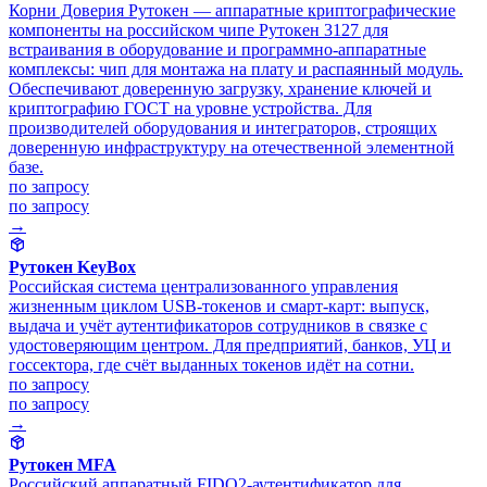
Корни Доверия Рутокен — аппаратные криптографические
компоненты на российском чипе Рутокен 3127 для
встраивания в оборудование и программно-аппаратные
комплексы: чип для монтажа на плату и распаянный модуль.
Обеспечивают доверенную загрузку, хранение ключей и
криптографию ГОСТ на уровне устройства. Для
производителей оборудования и интеграторов, строящих
доверенную инфраструктуру на отечественной элементной
базе.
по запросу
по запросу
→
Рутокен KeyBox
Российская система централизованного управления
жизненным циклом USB-токенов и смарт-карт: выпуск,
выдача и учёт аутентификаторов сотрудников в связке с
удостоверяющим центром. Для предприятий, банков, УЦ и
госсектора, где счёт выданных токенов идёт на сотни.
по запросу
по запросу
→
Рутокен MFA
Российский аппаратный FIDO2-аутентификатор для