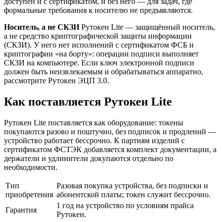
доступен и с сертификатом, и без него — для задач, где
формальные требования к носителю не предъявляются.
Носитель, а не СКЗИ
Рутокен Lite — защищённый носитель,
а не средство криптографической защиты информации
(СКЗИ). У него нет исполнений с сертификатом ФСБ и
криптографии «на борту»: операции подписи выполняет
СКЗИ на компьютере. Если ключ электронной подписи
должен быть неизвлекаемым и обрабатываться аппаратно,
рассмотрите Рутокен ЭЦП 3.0.
Как поставляется Рутокен Lite
Рутокен Lite поставляется как оборудование: токены
покупаются разово и поштучно, без подписок и продлений —
устройство работает бессрочно. К партиям изделий с
сертификатом ФСТЭК добавляется комплект документации, а
держатели и удлинители докупаются отдельно по
необходимости.
Тип
Разовая покупка устройства, без подписки и
приобретения
абонентской платы; токен служит бессрочно.
1 год на устройство по условиям прайса
Гарантия
Рутокен.