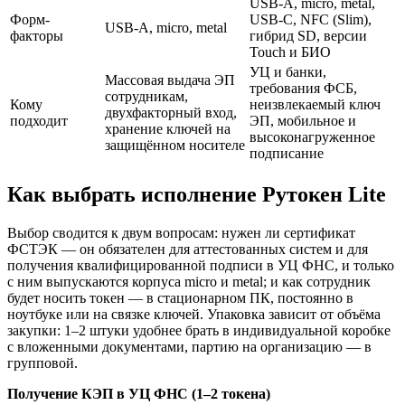
USB-A, micro, metal,
Форм-
USB-C, NFC (Slim),
USB-A, micro, metal
факторы
гибрид SD, версии
Touch и БИО
УЦ и банки,
Массовая выдача ЭП
требования ФСБ,
сотрудникам,
Кому
неизвлекаемый ключ
двухфакторный вход,
подходит
ЭП, мобильное и
хранение ключей на
высоконагруженное
защищённом носителе
подписание
Как выбрать исполнение Рутокен Lite
Выбор сводится к двум вопросам: нужен ли сертификат
ФСТЭК — он обязателен для аттестованных систем и для
получения квалифицированной подписи в УЦ ФНС, и только
с ним выпускаются корпуса micro и metal; и как сотрудник
будет носить токен — в стационарном ПК, постоянно в
ноутбуке или на связке ключей. Упаковка зависит от объёма
закупки: 1–2 штуки удобнее брать в индивидуальной коробке
с вложенными документами, партию на организацию — в
групповой.
Получение КЭП в УЦ ФНС (1–2 токена)