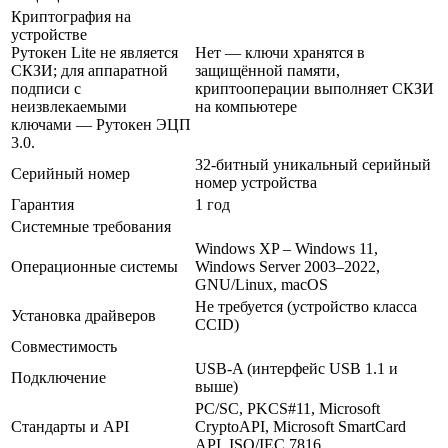
Криптография на
устройстве
Рутокен Lite не является
Нет — ключи хранятся в
СКЗИ; для аппаратной
защищённой памяти,
подписи с
криптооперации выполняет СКЗИ
неизвлекаемыми
на компьютере
ключами — Рутокен ЭЦП
3.0.
32-битный уникальный серийный
Серийный номер
номер устройства
Гарантия
1 год
Системные требования
Windows XP – Windows 11,
Операционные системы
Windows Server 2003–2022,
GNU/Linux, macOS
Не требуется (устройство класса
Установка драйверов
CCID)
Совместимость
USB-A (интерфейс USB 1.1 и
Подключение
выше)
PC/SC, PKCS#11, Microsoft
Стандарты и API
CryptoAPI, Microsoft SmartCard
API, ISO/IEC 7816