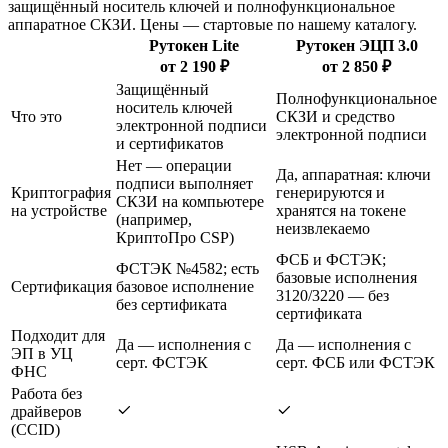
защищённый носитель ключей и полнофункциональное
аппаратное СКЗИ. Цены — стартовые по нашему каталогу.
Рутокен Lite
Рутокен ЭЦП 3.0
от 2 190 ₽
от 2 850 ₽
Защищённый
Полнофункциональное
носитель ключей
Что это
СКЗИ и средство
электронной подписи
электронной подписи
и сертификатов
Нет — операции
Да, аппаратная: ключи
подписи выполняет
Криптография
генерируются и
СКЗИ на компьютере
на устройстве
хранятся на токене
(например,
неизвлекаемо
КриптоПро CSP)
ФСБ и ФСТЭК;
ФСТЭК №4582; есть
базовые исполнения
Сертификация
базовое исполнение
3120/3220 — без
без сертификата
сертификата
Подходит для
Да — исполнения с
Да — исполнения с
ЭП в УЦ
серт. ФСТЭК
серт. ФСБ или ФСТЭК
ФНС
Работа без
драйверов
(CCID)