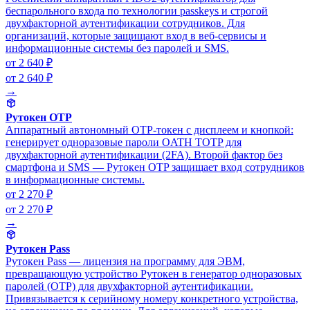
беспарольного входа по технологии passkeys и строгой
двухфакторной аутентификации сотрудников. Для
организаций, которые защищают вход в веб-сервисы и
информационные системы без паролей и SMS.
от 2 640 ₽
от 2 640 ₽
→
Рутокен OTP
Аппаратный автономный OTP-токен с дисплеем и кнопкой:
генерирует одноразовые пароли OATH TOTP для
двухфакторной аутентификации (2FA). Второй фактор без
смартфона и SMS — Рутокен OTP защищает вход сотрудников
в информационные системы.
от 2 270 ₽
от 2 270 ₽
→
Рутокен Pass
Рутокен Pass — лицензия на программу для ЭВМ,
превращающую устройство Рутокен в генератор одноразовых
паролей (OTP) для двухфакторной аутентификации.
Привязывается к серийному номеру конкретного устройства,