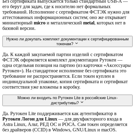
Без сертификата выпускается только стандартный USB-A —
его берут для задач, где к носителю нет формальных
требований. Исполнение с сертификатом ФСТЭК нужно для
аттестованных информационных систем; оно же открывает
миниатюрный
micro
и металлический
metal
, которых нет в
базовой версии.
Нужно ли докупать комплект документации к сертифицированным
токенам?
Да. К каждой закупаемой партии изделий с сертификатом
ФСТЭК оформляется комплект документации Рутокен —
одна отдельная позиция на партию (из карточки «Аксессуары
Рутокен»). На стандартное исполнение без сертификата это
требование не распространяется. Если токен куплен в
индивидуальной упаковке, копия сертификата и сертификат
соответствия уже вложены в коробку.
Можно ли входить по Рутокен Lite в российские Linux-
дистрибутивы?
Да. Рутокен Lite поддерживается как аутентификатор в
Рутокен Логон для Linux
— для двухфакторного входа в
Astra Linux, Альт, РЕД ОС и РОСА. Сам токен определяется
без драйверов (CCID) в Windows, GNU/Linux и macOS.