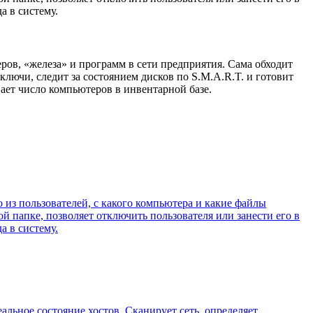
а в систему.
еров, «железа» и программ в сети предприятия. Сама обходит
ключи, следит за состоянием дисков по S.M.A.R.T. и готовит
ает число компьютеров в инвентарной базе.
о из пользователей, с какого компьютера и какие файлы
 папке, позволяет отключить пользователя или занести его в
а в систему.
альное состояние хостов. Сканирует сеть, определяет