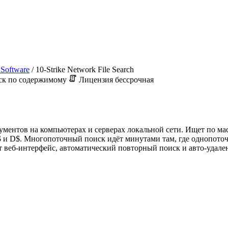
 Software
/
10-Strike Network File Search
к по содержимому
Лицензия бессрочная
окументов на компьютерах и серверах локальной сети. Ищет по м
$ и D$. Многопоточный поиск идёт минутами там, где однопото
ет веб-интерфейс, автоматический повторный поиск и авто-удале