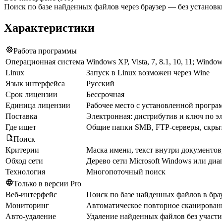
Поиск по базе найденных файлов через браузер — без установ
Характеристики
Работа программы
Операционная система
Windows XP, Vista, 7, 8.1, 10, 11; Windo
Linux
Запуск в Linux возможен через Wine
Язык интерфейса
Русский
Срок лицензии
Бессрочная
Единица лицензии
Рабочее место с установленной програ
Поставка
Электронная: дистрибутив и ключ по э
Где ищет
Общие папки SMB, FTP-серверы, скры
Поиск
Критерии
Маска имени, текст внутри документов
Обход сети
Дерево сети Microsoft Windows или диа
Технология
Многопоточный поиск
Только в версии Pro
Веб-интерфейс
Поиск по базе найденных файлов в бра
Мониторинг
Автоматическое повторное сканирован
Авто-удаление
Удаление найденных файлов без участ