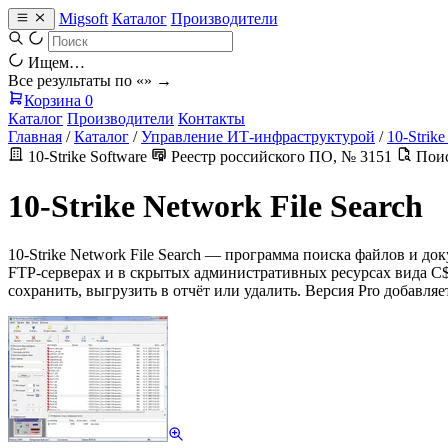
Migsoft
Каталог
Производители
Ищем…
Все результаты по «
» →
Корзина
0
Каталог
Производители
Контакты
Главная
/
Каталог
/
Управление ИТ-инфраструктурой
/
10-Strike
10-Strike Software
Реестр российского ПО, № 3151
Поис
10-Strike Network File Search
10-Strike Network File Search — программа поиска файлов и д
FTP-серверах и в скрытых административных ресурсах вида C
сохранить, выгрузить в отчёт или удалить. Версия Pro добавля