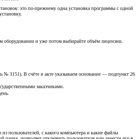
становок: это по-прежнему одна установка программы с одной
установку.
оём оборудовании и уже потом выбирайте объём лицензии.
 № 3151). В счёте и акте указываем основание — подпункт 26
осударственными заказчиками.
ень.
о из пользователей, с какого компьютера и какие файлы
 папке, позволяет отключить пользователя или занести его в