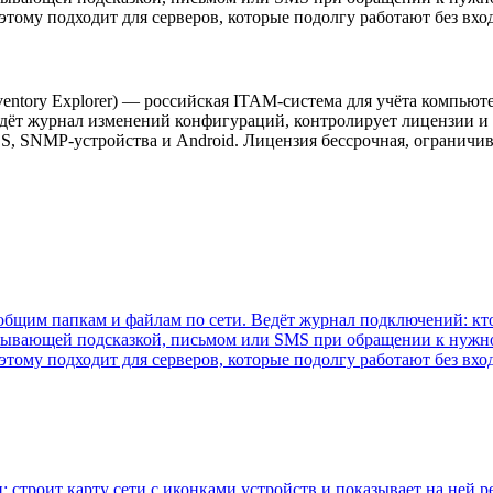
этому подходит для серверов, которые подолгу работают без вход
ventory Explorer) — российская ITAM-система для учёта компьют
ведёт журнал изменений конфигураций, контролирует лицензии и 
S, SNMP-устройства и Android. Лицензия бессрочная, ограничив
к общим папкам и файлам по сети. Ведёт журнал подключений: кт
плывающей подсказкой, письмом или SMS при обращении к нужной
этому подходит для серверов, которые подолгу работают без вход
 строит карту сети с иконками устройств и показывает на ней ре