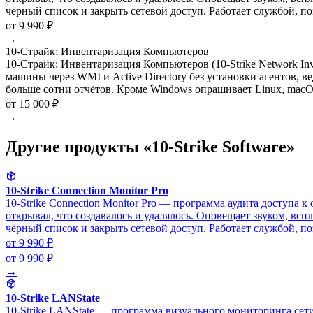
чёрный список и закрыть сетевой доступ. Работает службой, по
от 9 990 ₽
→
10-Страйк: Инвентаризация Компьютеров
10-Страйк: Инвентаризация Компьютеров (10-Strike Network In
машины через WMI и Active Directory без установки агентов, 
больше сотни отчётов. Кроме Windows опрашивает Linux, macO
от 15 000 ₽
→
Другие продукты «10-Strike Software»
10-Strike Connection Monitor Pro
10-Strike Connection Monitor Pro — программа аудита доступа 
открывал, что создавалось и удалялось. Оповещает звуком, вс
чёрный список и закрыть сетевой доступ. Работает службой, по
от 9 990 ₽
от 9 990 ₽
→
10-Strike LANState
10-Strike LANState — программа визуального мониторинга сети: