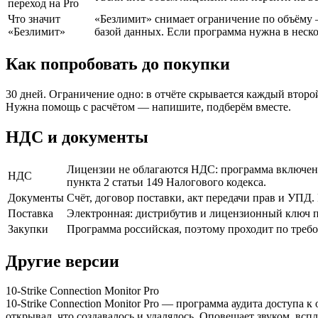
переход на Pro
Что значит
«Безлимит» снимает ограничение по объёму —
«Безлимит»
базой данных. Если программа нужна в неско
Как попробовать до покупки
30 дней. Ограничение одно: в отчёте скрывается каждый второ
Нужна помощь с расчётом — напишите, подберём вместе.
НДС и документы
Лицензии не облагаются НДС: программа включена
НДС
пункта 2 статьи 149 Налогового кодекса.
Документы
Счёт, договор поставки, акт передачи прав и УПД
Поставка
Электронная: дистрибутив и лицензионный ключ пр
Закупки
Программа российская, поэтому проходит по треб
Другие версии
10-Strike Connection Monitor Pro
10-Strike Connection Monitor Pro — программа аудита доступа 
открывал, что создавалось и удалялось. Оповещает звуком, вс