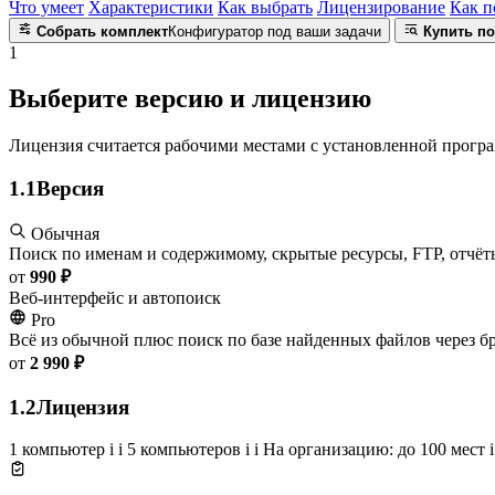
Что умеет
Характеристики
Как выбрать
Лицензирование
Как п
Собрать комплект
Конфигуратор под ваши задачи
Купить по
1
Выберите версию и лицензию
Лицензия считается рабочими местами с установленной прогр
1.1
Версия
Обычная
Поиск по именам и содержимому, скрытые ресурсы, FTP, отчёты
от
990 ₽
Веб-интерфейс и автопоиск
Pro
Всё из обычной плюс поиск по базе найденных файлов через бр
от
2 990 ₽
1.2
Лицензия
1 компьютер
i
i
5 компьютеров
i
i
На организацию: до 100 мест
i