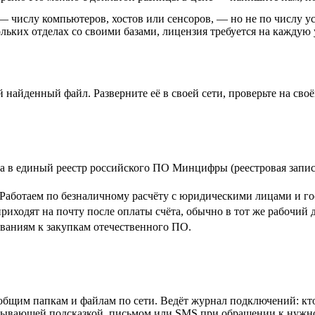
 числу компьютеров, хостов или сенсоров, — но не по числу у
льких отделах со своими базами, лицензия требуется на каждую 
й найденный файл. Разверните её в своей сети, проверьте на св
 в единый реестр российского ПО Минцифры (реестровая запись
. Работаем по безналичному расчёту с юридическими лицами и г
иходят на почту после оплаты счёта, обычно в тот же рабочий д
ованиям к закупкам отечественного ПО.
к общим папкам и файлам по сети. Ведёт журнал подключений: кт
плывающей подсказкой, письмом или SMS при обращении к нужной