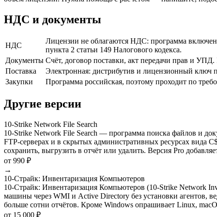
НДС и документы
Лицензии не облагаются НДС: программа включена
НДС
пункта 2 статьи 149 Налогового кодекса.
Документы
Счёт, договор поставки, акт передачи прав и УПД
Поставка
Электронная: дистрибутив и лицензионный ключ пр
Закупки
Программа российская, поэтому проходит по треб
Другие версии
10-Strike Network File Search
10-Strike Network File Search — программа поиска файлов и д
FTP-серверах и в скрытых административных ресурсах вида C
сохранить, выгрузить в отчёт или удалить. Версия Pro добавля
от 990 ₽
→
10-Страйк: Инвентаризация Компьютеров
10-Страйк: Инвентаризация Компьютеров (10-Strike Network In
машины через WMI и Active Directory без установки агентов, 
больше сотни отчётов. Кроме Windows опрашивает Linux, macO
от 15 000 ₽