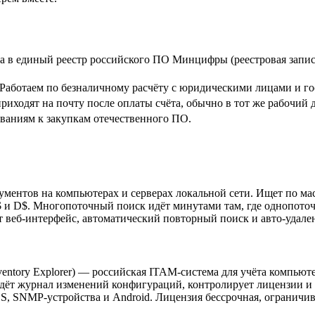
 в единый реестр российского ПО Минцифры (реестровая запись
. Работаем по безналичному расчёту с юридическими лицами и г
иходят на почту после оплаты счёта, обычно в тот же рабочий д
ованиям к закупкам отечественного ПО.
окументов на компьютерах и серверах локальной сети. Ищет по м
$ и D$. Многопоточный поиск идёт минутами там, где однопото
ет веб-интерфейс, автоматический повторный поиск и авто-удале
ventory Explorer) — российская ITAM-система для учёта компьют
ведёт журнал изменений конфигураций, контролирует лицензии и 
S, SNMP-устройства и Android. Лицензия бессрочная, ограничив