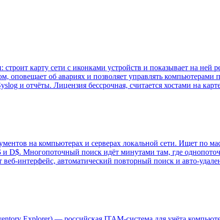
 строит карту сети с иконками устройств и показывает на ней ре
, оповещает об авариях и позволяет управлять компьютерами пр
yslog и отчёты. Лицензия бессрочная, считается хостами на карте
окументов на компьютерах и серверах локальной сети. Ищет по м
$ и D$. Многопоточный поиск идёт минутами там, где однопото
ет веб-интерфейс, автоматический повторный поиск и авто-удале
ventory Explorer) — российская ITAM-система для учёта компьют