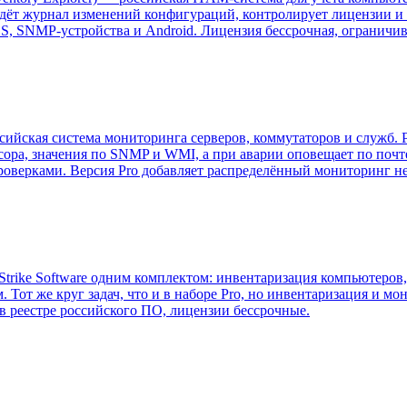
ведёт журнал изменений конфигураций, контролирует лицензии и 
S, SNMP-устройства и Android. Лицензия бессрочная, ограничив
ссийская система мониторинга серверов, коммутаторов и служб.
ессора, значения по SNMP и WMI, а при аварии оповещает по поч
проверками. Версия Pro добавляет распределённый мониторинг н
rike Software одним комплектом: инвентаризация компьютеров, 
. Тот же круг задач, что и в наборе Pro, но инвентаризация и м
 реестре российского ПО, лицензии бессрочные.