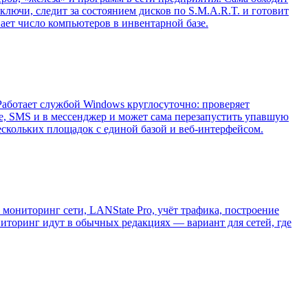
ключи, следит за состоянием дисков по S.M.A.R.T. и готовит
ает число компьютеров в инвентарной базе.
 Работает службой Windows круглосуточно: проверяет
те, SMS и в мессенджер и может сама перезапустить упавшую
ескольких площадок с единой базой и веб-интерфейсом.
мониторинг сети, LANState Pro, учёт трафика, построение
ониторинг идут в обычных редакциях — вариант для сетей, где