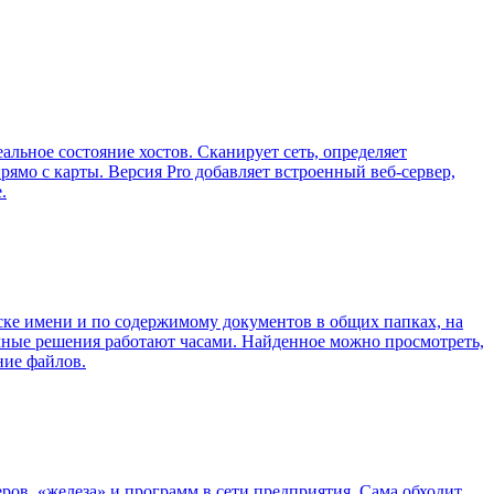
альное состояние хостов. Сканирует сеть, определяет
ямо с карты. Версия Pro добавляет встроенный веб-сервер,
.
аске имени и по содержимому документов в общих папках, на
чные решения работают часами. Найденное можно просмотреть,
ние файлов.
еров, «железа» и программ в сети предприятия. Сама обходит