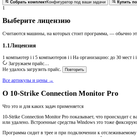
Собрать комплект
Конфигуратор под ваши задачи
Купить по
1
Выберите лицензию
Считаются машины, на которых стоит программа, — обычно э
1.1
Лицензия
1 компьютер
i
i
5 компьютеров
i
i
На организацию: до 30 мест
i
i
Загружаем прайс…
Не удалось загрузить прайс.
Повторить
Все артикулы и цены →
О 10-Strike Connection Monitor Pro
Что это и для каких задач применяется
10-Strike Connection Monitor Pro показывает, что происходит 
или удалено. Встроенные средства Windows это тоже фиксируют,
Программа сидит в трее и при подключении к отслеживаемому 