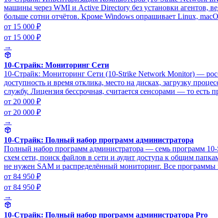
машины через WMI и Active Directory без установки агентов, 
больше сотни отчётов. Кроме Windows опрашивает Linux, macO
от 15 000 ₽
от 15 000 ₽
→
10-Страйк: Мониторинг Сети
10-Страйк: Мониторинг Сети (10-Strike Network Monitor) — ро
доступность и время отклика, место на дисках, загрузку проц
службу. Лицензия бессрочная, считается сенсорами — то есть 
от 20 000 ₽
от 20 000 ₽
→
10-Страйк: Полный набор программ администратора
Полный набор программ администратора — семь программ 10-St
схем сети, поиск файлов в сети и аудит доступа к общим папкам
не нужен SAM и распределённый мониторинг. Все программы в
от 84 950 ₽
от 84 950 ₽
→
10-Страйк: Полный набор программ администратора Pro