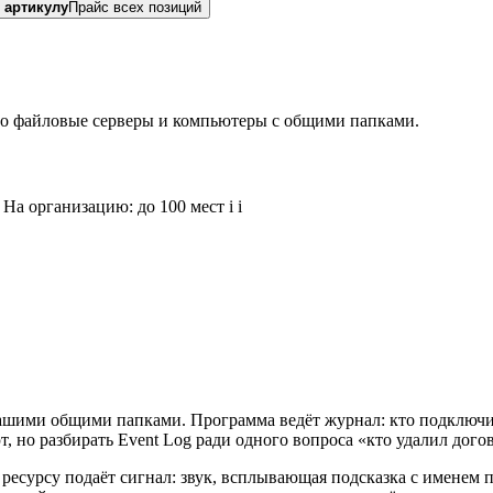
 артикулу
Прайс всех позиций
то файловые серверы и компьютеры с общими папками.
На организацию: до 100 мест
i
i
с вашими общими папками. Программа ведёт журнал: кто подключил
 но разбирать Event Log ради одного вопроса «кто удалил догов
ресурсу подаёт сигнал: звук, всплывающая подсказка с именем п