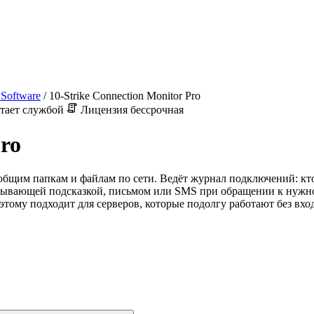
 Software
/
10-Strike Connection Monitor Pro
тает службой
Лицензия бессрочная
Pro
к общим папкам и файлам по сети. Ведёт журнал подключений: кт
плывающей подсказкой, письмом или SMS при обращении к нужной
этому подходит для серверов, которые подолгу работают без вход