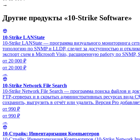
→
Другие продукты «10-Strike Software»
10-Strike LANState
10-Strike LANState — программа визуального мониторинга сети:
топологию по SNMP и LLDP, следит за доступностью и откликом
экспорт схем в Microsoft Visio, расширенную работу по SNMP, S
от 20 000 ₽
от 20 000 ₽
→
10-Strike Network File Search
10-Strike Network File Search — программа поиска файлов и д
FTP-серверах и в скрытых административных ресурсах вида C
сохранить, выгрузить в отчёт или удалить. Версия Pro добавля
от 990 ₽
от 990 ₽
→
10-Страйк: Инвентаризация Компьютеров
10-Страйк: Инвентаризация Компьютеров (10-Strike Network In