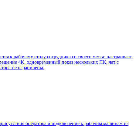
я к рабочему столу сотрудника со своего места: настраивает,
решение 4K, одновременный показ нескольких ПК, чат с
атора не ограничены.
 присутствия оператора и подключение к рабочим машинам из