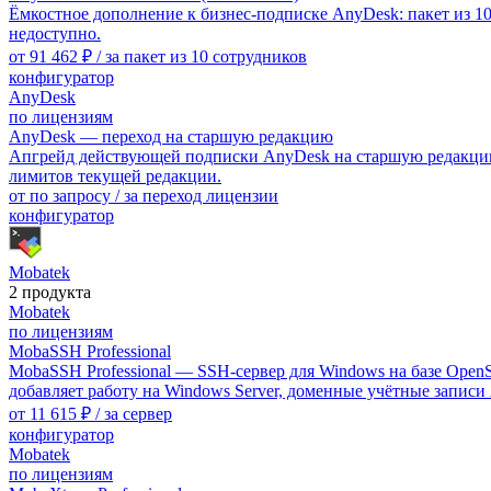
Ёмкостное дополнение к бизнес-подписке AnyDesk: пакет из 10 
недоступно.
от
91 462 ₽
/ за пакет из 10 сотрудников
конфигуратор
AnyDesk
по лицензиям
AnyDesk — переход на старшую редакцию
Апгрейд действующей подписки AnyDesk на старшую редакцию: S
лимитов текущей редакции.
от
по запросу
/ за переход лицензии
конфигуратор
Mobatek
2 продукта
Mobatek
по лицензиям
MobaSSH Professional
MobaSSH Professional — SSH-сервер для Windows на базе OpenS
добавляет работу на Windows Server, доменные учётные записи
от
11 615 ₽
/ за сервер
конфигуратор
Mobatek
по лицензиям