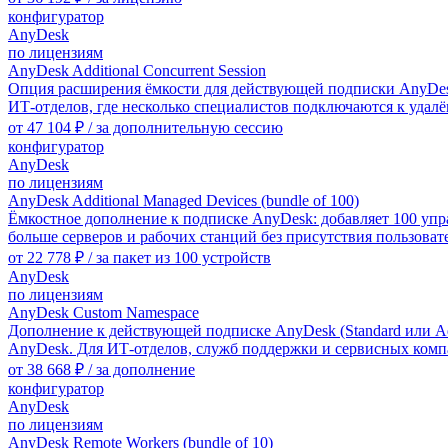
конфигуратор
AnyDesk
по лицензиям
AnyDesk Additional Concurrent Session
Опция расширения ёмкости для действующей подписки AnyDesk:
ИТ-отделов, где несколько специалистов подключаются к удал
от
47 104 ₽
/ за дополнительную сессию
конфигуратор
AnyDesk
по лицензиям
AnyDesk Additional Managed Devices (bundle of 100)
Ёмкостное дополнение к подписке AnyDesk: добавляет 100 упр
больше серверов и рабочих станций без присутствия пользовате
от
22 778 ₽
/ за пакет из 100 устройств
AnyDesk
по лицензиям
AnyDesk Custom Namespace
Дополнение к действующей подписке AnyDesk (Standard или Ad
AnyDesk. Для ИТ-отделов, служб поддержки и сервисных компа
от
38 668 ₽
/ за дополнение
конфигуратор
AnyDesk
по лицензиям
AnyDesk Remote Workers (bundle of 10)