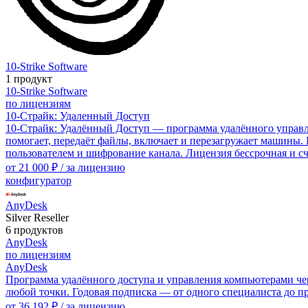
10-Strike Software
1 продукт
10-Strike Software
по лицензиям
10-Страйк: Удаленный Доступ
10-Страйк: Удалённый Доступ — программа удалённого управле
помогает, передаёт файлы, включает и перезагружает машины.
пользователем и шифрование канала. Лицензия бессрочная и с
от
21 000 ₽
/ за лицензию
конфигуратор
AnyDesk
Silver Reseller
6 продуктов
AnyDesk
по лицензиям
AnyDesk
Программа удалённого доступа и управления компьютерами чер
любой точки. Годовая подписка — от одного специалиста до п
от
36 192 ₽
/ за лицензию