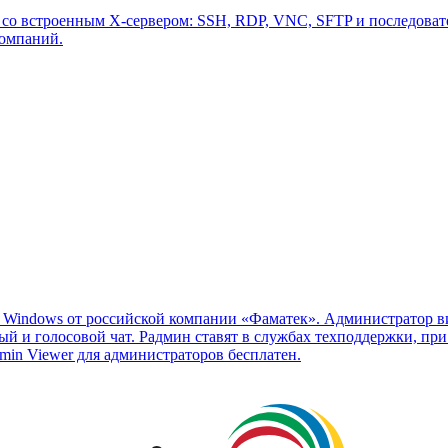
 со встроенным X-сервером: SSH, RDP, VNC, SFTP и последовате
компаний.
Windows от российской компании «Фаматек». Администратор вид
овый и голосовой чат. Радмин ставят в службах техподдержки, п
min Viewer для администраторов бесплатен.