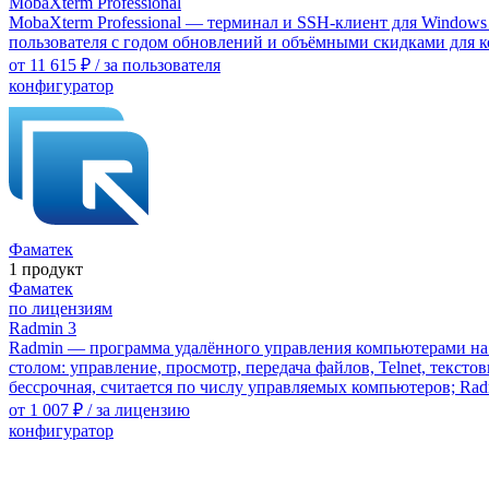
MobaXterm Professional
MobaXterm Professional — терминал и SSH-клиент для Windows
пользователя с годом обновлений и объёмными скидками для 
от
11 615 ₽
/ за пользователя
конфигуратор
Фаматек
1 продукт
Фаматек
по лицензиям
Radmin 3
Radmin — программа удалённого управления компьютерами на 
столом: управление, просмотр, передача файлов, Telnet, текст
бессрочная, считается по числу управляемых компьютеров; Rad
от
1 007 ₽
/ за лицензию
конфигуратор