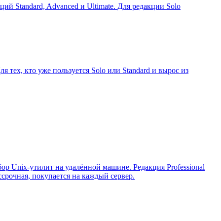
ий Standard, Advanced и Ultimate. Для редакции Solo
тех, кто уже пользуется Solo или Standard и вырос из
р Unix-утилит на удалённой машине. Редакция Professional
ссрочная, покупается на каждый сервер.