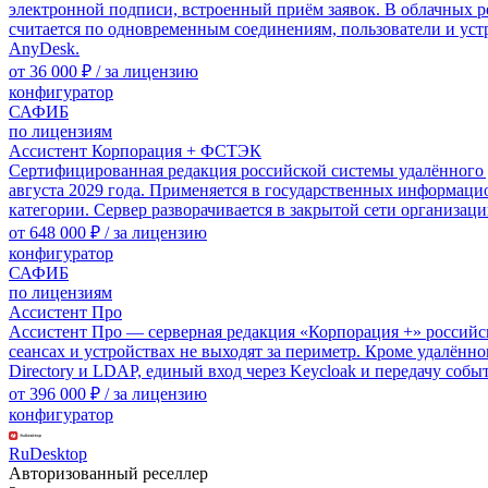
электронной подписи, встроенный приём заявок. В облачных р
считается по одновременным соединениям, пользователи и устр
AnyDesk.
от
36 000 ₽
/ за лицензию
конфигуратор
САФИБ
по лицензиям
Ассистент Корпорация + ФСТЭК
Сертифицированная редакция российской системы удалённого 
августа 2029 года. Применяется в государственных информаци
категории. Сервер разворачивается в закрытой сети организац
от
648 000 ₽
/ за лицензию
конфигуратор
САФИБ
по лицензиям
Ассистент Про
Ассистент Про — серверная редакция «Корпорация +» российско
сеансах и устройствах не выходят за периметр. Кроме удалён
Directory и LDAP, единый вход через Keycloak и передачу соб
от
396 000 ₽
/ за лицензию
конфигуратор
RuDesktop
Авторизованный реселлер