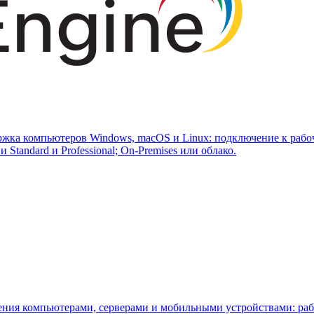
ржка компьютеров Windows, macOS и Linux: подключение к рабоч
tandard и Professional; On-Premises или облако.
ения компьютерами, серверами и мобильными устройствами: раб