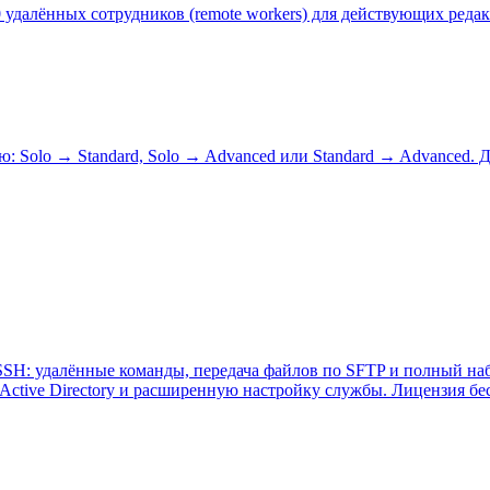
удалённых сотрудников (remote workers) для действующих редакц
olo → Standard, Solo → Advanced или Standard → Advanced. Для 
SH: удалённые команды, передача файлов по SFTP и полный набо
 Active Directory и расширенную настройку службы. Лицензия бе