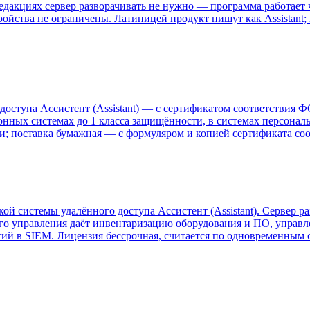
едакциях сервер разворачивать не нужно — программа работает 
ойства не ограничены. Латиницей продукт пишут как Assistant; 
доступа Ассистент (Assistant) — с сертификатом соответствия
онных системах до 1 класса защищённости, в системах персонал
ии; поставка бумажная — с формуляром и копией сертификата соо
й системы удалённого доступа Ассистент (Assistant). Сервер ра
ного управления даёт инвентаризацию оборудования и ПО, управ
ытий в SIEM. Лицензия бессрочная, считается по одновременным