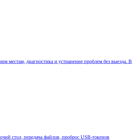
им местам, диагностика и устранение проблем без выезда. В
очий стол, передача файлов, проброс USB-токенов