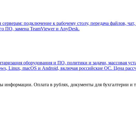
 серверам: подключение к рабочему столу, передача файлов, чат
ого ПО, замена TeamViewer и AnyDesk.
аризация оборудования и ПО, политики и задачи, массовая уст
s, Linux, macOS и Android, включая российские ОС. Цена рассч
ы информации. Оплата в рублях, документы для бухгалтерии и т