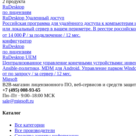
2 продукта
RuDesktop
по лицензиям
RuDesktop Удаленный доступ
Российская программа для удалённого доступа к компьютерам и
или локальный сервер в вашем периметре. В реестре российск
от
14 000 ₽
/ за подключение / 12 мес.
конфигуратор
RuDesktop
по лицензиям
RuDesktop UEM
Централизованное управление конечными устройствами: инвент
Ansible-политики, MDM для Android. Управление парком Window
от
по запросу
/ за сервер / 12 мес.
Migsoft
B2B-магазин лицензионного ПО, веб-сервисов и средств защит
+7 (495) 008-93-65
Пн–Пт · 9:00–18:00 МСК
sale@migsoft.ru
Каталог
Все категории
Все производители
Средства защиты информации