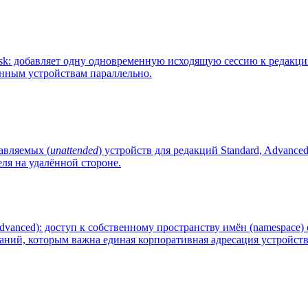
 добавляет одну одновременную исходящую сессию к редакциям 
ённым устройствам параллельно.
авляемых (
unattended
) устройств для редакций Standard, Advanc
ля на удалённой стороне.
vanced): доступ к собственному пространству имён (namespace
ний, которым важна единая корпоративная адресация устройств