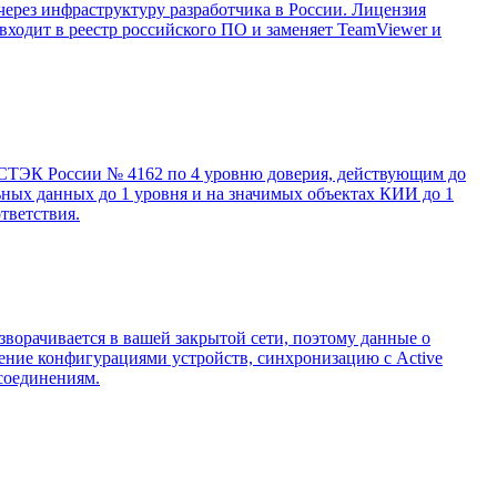
через инфраструктуру разработчика в России. Лицензия
входит в реестр российского ПО и заменяет TeamViewer и
 ФСТЭК России № 4162 по 4 уровню доверия, действующим до
ьных данных до 1 уровня и на значимых объектах КИИ до 1
тветствия.
зворачивается в вашей закрытой сети, поэтому данные о
ление конфигурациями устройств, синхронизацию с Active
 соединениям.