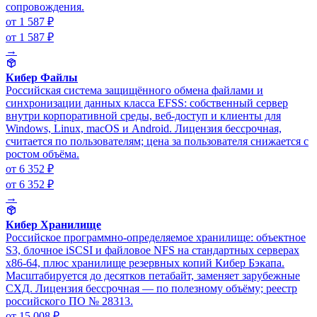
сопровождения.
от 1 587 ₽
от 1 587 ₽
→
Кибер Файлы
Российская система защищённого обмена файлами и
синхронизации данных класса EFSS: собственный сервер
внутри корпоративной среды, веб-доступ и клиенты для
Windows, Linux, macOS и Android. Лицензия бессрочная,
считается по пользователям; цена за пользователя снижается с
ростом объёма.
от 6 352 ₽
от 6 352 ₽
→
Кибер Хранилище
Российское программно-определяемое хранилище: объектное
S3, блочное iSCSI и файловое NFS на стандартных серверах
x86-64, плюс хранилище резервных копий Кибер Бэкапа.
Масштабируется до десятков петабайт, заменяет зарубежные
СХД. Лицензия бессрочная — по полезному объёму; реестр
российского ПО № 28313.
от 15 008 ₽