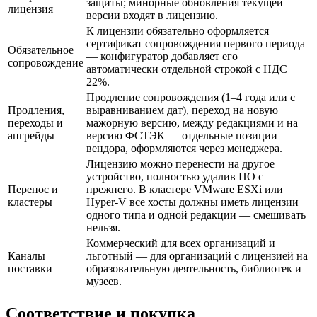
защиты; минорные обновления текущей
лицензия
версии входят в лицензию.
К лицензии обязательно оформляется
сертификат сопровождения первого периода
Обязательное
— конфигуратор добавляет его
сопровождение
автоматически отдельной строкой с НДС
22%.
Продление сопровождения (1–4 года или с
Продления,
выравниванием дат), переход на новую
переходы и
мажорную версию, между редакциями и на
апгрейды
версию ФСТЭК — отдельные позиции
вендора, оформляются через менеджера.
Лицензию можно перенести на другое
устройство, полностью удалив ПО с
Перенос и
прежнего. В кластере VMware ESXi или
кластеры
Hyper-V все хосты должны иметь лицензии
одного типа и одной редакции — смешивать
нельзя.
Коммерческий для всех организаций и
Каналы
льготный — для организаций с лицензией на
поставки
образовательную деятельность, библиотек и
музеев.
Соответствие и покупка