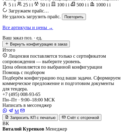
5
i
i
25
i
i
50
i
i
100
i
i
500
i
i
1000
i
i
Загружаем прайс…
Не удалось загрузить прайс.
Повторить
Все артикулы и цены →
Ваш заказ
поз. ·
ед.
Вернуть конфигурацию в заказ
Итого
Лицензия поставляется только с сертификатом
сопровождения — выберите уровень.
Цена обновляется по выбранной конфигурации
Помощь с подбором
Подберём конфигурацию под ваши задачи. Сформируем
коммерческое предложение и подготовим документы
для тендера.
+7 (495) 008-93-65
Пн–Пт · 9:00–18:00 МСК
Написать в мессенджер
M
Запросить КП с печатью
Счёт с отсрочкой
ВК
Виталий Куренков
Менеджер