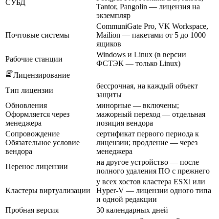
СУБД
Tantor, Pangolin — лицензия на
экземпляр
CommuniGate Pro, VK Workspace,
Почтовые системы
Mailion — пакетами от 5 до 1000
ящиков
Windows и Linux (в версии
Рабочие станции
ФСТЭК — только Linux)
Лицензирование
бессрочная, на каждый объект
Тип лицензии
защиты
Обновления
минорные — включены;
Оформляется через
мажорный переход — отдельная
менеджера
позиция вендора
Сопровождение
сертификат первого периода к
Обязательное условие
лицензии; продление — через
вендора
менеджера
на другое устройство — после
Перенос лицензии
полного удаления ПО с прежнего
у всех хостов кластера ESXi или
Кластеры виртуализации
Hyper-V — лицензии одного типа
и одной редакции
Пробная версия
30 календарных дней