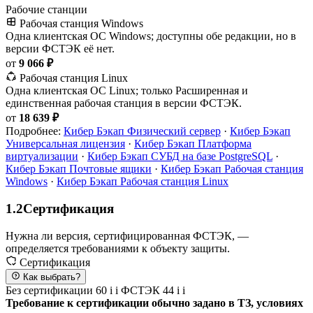
Рабочие станции
Рабочая станция Windows
Одна клиентская ОС Windows; доступны обе редакции, но в
версии ФСТЭК её нет.
от
9 066 ₽
Рабочая станция Linux
Одна клиентская ОС Linux; только Расширенная и
единственная рабочая станция в версии ФСТЭК.
от
18 639 ₽
Подробнее:
Кибер Бэкап Физический сервер
·
Кибер Бэкап
Универсальная лицензия
·
Кибер Бэкап Платформа
виртуализации
·
Кибер Бэкап СУБД на базе PostgreSQL
·
Кибер Бэкап Почтовые ящики
·
Кибер Бэкап Рабочая станция
Windows
·
Кибер Бэкап Рабочая станция Linux
1.2
Сертификация
Нужна ли версия, сертифицированная ФСТЭК, —
определяется требованиями к объекту защиты.
Сертификация
Как выбрать?
Без сертификации
60
i
i
ФСТЭК
44
i
i
Требование к сертификации обычно задано в ТЗ, условиях