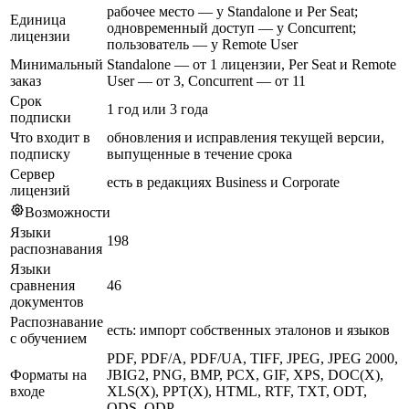
рабочее место — у Standalone и Per Seat;
Единица
одновременный доступ — у Concurrent;
лицензии
пользователь — у Remote User
Минимальный
Standalone — от 1 лицензии, Per Seat и Remote
заказ
User — от 3, Concurrent — от 11
Срок
1 год или 3 года
подписки
Что входит в
обновления и исправления текущей версии,
подписку
выпущенные в течение срока
Сервер
есть в редакциях Business и Corporate
лицензий
Возможности
Языки
198
распознавания
Языки
сравнения
46
документов
Распознавание
есть: импорт собственных эталонов и языков
с обучением
PDF, PDF/A, PDF/UA, TIFF, JPEG, JPEG 2000,
Форматы на
JBIG2, PNG, BMP, PCX, GIF, XPS, DOC(X),
входе
XLS(X), PPT(X), HTML, RTF, TXT, ODT,
ODS, ODP