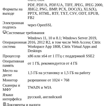
PDF, PDF/A, PDF/UA, TIFF, JPEG, JPEG 2000,
Форматы на
JBIG2, PNG, BMP, PCX, DOC(X), XLS(X),
выходе
PPTX, HTML, RTF, TXT, CSV, ODT, EPUB,
FB2
Электронная
через OpenSSL
подпись
Системные требования
Windows 11, 10 и 8.1; Windows Server 2019,
Операционная
2016, 2012 R2, в том числе Web Access; Citrix
система
Workspace App 1808, Citrix Virtual Apps and
Desktops
Процессор
x86 или x64 от 1 ГГц с поддержкой SSE2
Оперативная
от 1 ГБ, рекомендуется от 4 ГБ
память
Место на
1,5 ГБ на установку и 1,5 ГБ на работу
диске
Монитор
разрешение от 1024 × 768
Сканеры и
TWAIN и WIA
МФУ
Языки
русский, английский
интерфейса
Документы и налоги