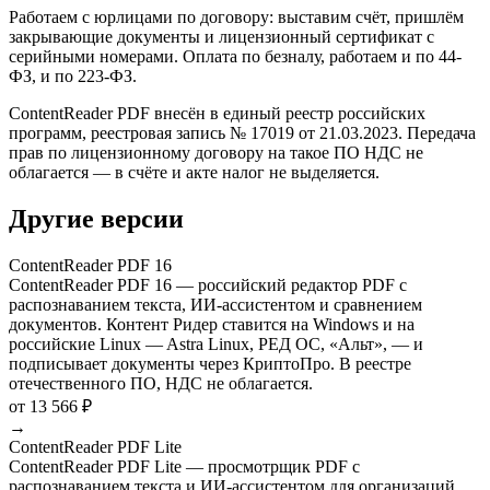
Работаем с юрлицами по договору: выставим счёт, пришлём
закрывающие документы и лицензионный сертификат с
серийными номерами. Оплата по безналу, работаем и по 44-
ФЗ, и по 223-ФЗ.
ContentReader PDF внесён в единый реестр российских
программ, реестровая запись № 17019 от 21.03.2023. Передача
прав по лицензионному договору на такое ПО НДС не
облагается — в счёте и акте налог не выделяется.
Другие версии
ContentReader PDF 16
ContentReader PDF 16 — российский редактор PDF с
распознаванием текста, ИИ-ассистентом и сравнением
документов. Контент Ридер ставится на Windows и на
российские Linux — Astra Linux, РЕД ОС, «Альт», — и
подписывает документы через КриптоПро. В реестре
отечественного ПО, НДС не облагается.
от 13 566 ₽
→
ContentReader PDF Lite
ContentReader PDF Lite — просмотрщик PDF с
распознаванием текста и ИИ-ассистентом для организаций.