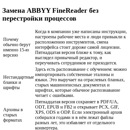
Замена ABBYY FineReader без
перестройки процессов
Когда в компании уже написаны инструкции,
настроены рабочие места и люди привыкли к
Почему
расположению инструментов, смена
обычно берут
интерфейса стоит дороже самой лицензии.
именно 15-ю
Пятнадцатая версия ближе к тому, как
версию
выглядел привычный редактор, и
переучивать сотрудников не приходится.
Здесь есть распознавание с обучением: можно
импортировать собственные эталоны и
Нестандартные
языки. Это выручает на отраслевых бланках,
бланки и
старых машинописных документах и
шрифты
шрифтах, которые обычное распознавание
читает с ошибками.
Пятнадцатая версия сохраняет в PDF/UA,
ODT, EPUB и FB2 и открывает PCX, GIF,
Архивы в
XPS, ODS и ODP. Если электронный архив
старых
собирался годами и в нём лежат файлы
форматах
разных лет, это избавляет от отдельного
конвертера.