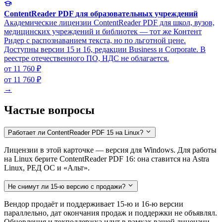
ContentReader PDF для образовательных учреждений
Академические лицензии ContentReader PDF для школ, вузов,
медицинских учреждений и библиотек — тот же Контент
Ридер с распознаванием текста, но по льготной цене.
Доступны версии 15 и 16, редакции Business и Corporate. В
реестре отечественного ПО, НДС не облагается.
от 11 760 ₽
от 11 760 ₽
→
Частые вопросы
Работает ли ContentReader PDF 15 на Linux?
Лицензии в этой карточке — версия для Windows. Для работы
на Linux берите ContentReader PDF 16: она ставится на Astra
Linux, РЕД ОС и «Альт».
Не снимут ли 15-ю версию с продажи?
Вендор продаёт и поддерживает 15-ю и 16-ю версии
параллельно, дат окончания продаж и поддержки не объявлял.
Обновления и техподдержка идут в рамках вашей лицензии.