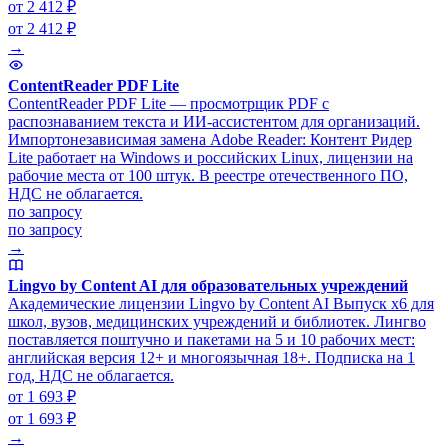
от 2 412 ₽
от 2 412 ₽
→
ContentReader PDF Lite
ContentReader PDF Lite — просмотрщик PDF с
распознаванием текста и ИИ-ассистентом для организаций.
Импортонезависимая замена Adobe Reader: Контент Ридер
Lite работает на Windows и российских Linux, лицензии на
рабочие места от 100 штук. В реестре отечественного ПО,
НДС не облагается.
по запросу
по запросу
→
Lingvo by Content AI для образовательных учреждений
Академические лицензии Lingvo by Content AI Выпуск x6 для
школ, вузов, медицинских учреждений и библиотек. Лингво
поставляется поштучно и пакетами на 5 и 10 рабочих мест:
английская версия 12+ и многоязычная 18+. Подписка на 1
год, НДС не облагается.
от 1 693 ₽
от 1 693 ₽
→