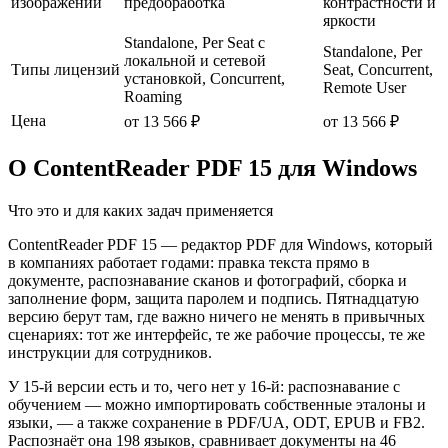
изображений
предобработка
контрастности и
яркости
Standalone, Per Seat с
Standalone, Per
локальной и сетевой
Типы лицензий
Seat, Concurrent,
установкой, Concurrent,
Remote User
Roaming
Цена
от 13 566 ₽
от 13 566 ₽
О ContentReader PDF 15 для Windows
Что это и для каких задач применяется
ContentReader PDF 15 — редактор PDF для Windows, который
в компаниях работает годами: правка текста прямо в
документе, распознавание сканов и фотографий, сборка и
заполнение форм, защита паролем и подпись. Пятнадцатую
версию берут там, где важно ничего не менять в привычных
сценариях: тот же интерфейс, те же рабочие процессы, те же
инструкции для сотрудников.
У 15-й версии есть и то, чего нет у 16-й: распознавание с
обучением — можно импортировать собственные эталоны и
языки, — а также сохранение в PDF/UA, ODT, EPUB и FB2.
Распознаёт она 198 языков, сравнивает документы на 46