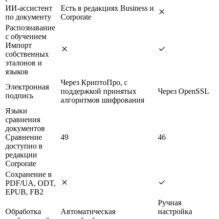
ИИ-ассистент
Есть в редакциях Business и
по документу
Corporate
Распознавание
с обучением
Импорт
собственных
эталонов и
языков
Через КриптоПро, с
Электронная
поддержкой принятых
Через OpenSSL
подпись
алгоритмов шифрования
Языки
сравнения
документов
Сравнение
49
46
доступно в
редакции
Corporate
Сохранение в
PDF/UA, ODT,
EPUB, FB2
Ручная
Обработка
Автоматическая
настройка