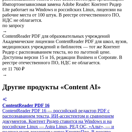
Импортонезависимая замена Adobe Reader: Контент Ридер
Lite работает на Windows и российских Linux, лицензии на
рабочие места от 100 штук. В реестре отечественного ПО,
НДС не облагается.
по запросу
→
ContentReader PDF для образовательных учреждений
Академические лицензии ContentReader PDF для школ, вузов,
медицинских учреждений и библиотек — тот же Контент
Ридер с распознаванием текста, но по льготной цене.
Доступны версии 15 и 16, редакции Business и Corporate. В
реестре отечественного ПО, НДС не облагается.
от 11 760 ₽
→
Другие продукты «Content AI»
ContentReader PDF 16
ContentReader PDF 16 — российский редактор PDF с
распознаванием текста, ИИ-ассистентом и сравнением
документов. Контент Ридер ставится на Windows и на
российские Linux — Astra Linux, РЕД ОС, «Альт», — и
подписывает документы через КриптоПро. В реестре