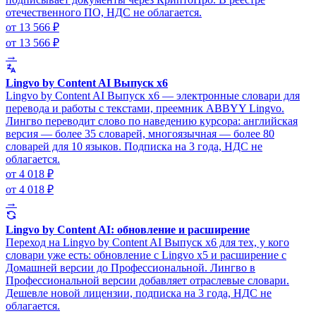
отечественного ПО, НДС не облагается.
от 13 566 ₽
от 13 566 ₽
→
Lingvo by Content AI Выпуск x6
Lingvo by Content AI Выпуск x6 — электронные словари для
перевода и работы с текстами, преемник ABBYY Lingvo.
Лингво переводит слово по наведению курсора: английская
версия — более 35 словарей, многоязычная — более 80
словарей для 10 языков. Подписка на 3 года, НДС не
облагается.
от 4 018 ₽
от 4 018 ₽
→
Lingvo by Content AI: обновление и расширение
Переход на Lingvo by Content AI Выпуск x6 для тех, у кого
словари уже есть: обновление с Lingvo x5 и расширение с
Домашней версии до Профессиональной. Лингво в
Профессиональной версии добавляет отраслевые словари.
Дешевле новой лицензии, подписка на 3 года, НДС не
облагается.