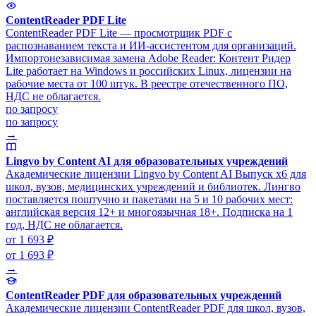
ContentReader PDF Lite
ContentReader PDF Lite — просмотрщик PDF с
распознаванием текста и ИИ-ассистентом для организаций.
Импортонезависимая замена Adobe Reader: Контент Ридер
Lite работает на Windows и российских Linux, лицензии на
рабочие места от 100 штук. В реестре отечественного ПО,
НДС не облагается.
по запросу
по запросу
→
Lingvo by Content AI для образовательных учреждений
Академические лицензии Lingvo by Content AI Выпуск x6 для
школ, вузов, медицинских учреждений и библиотек. Лингво
поставляется поштучно и пакетами на 5 и 10 рабочих мест:
английская версия 12+ и многоязычная 18+. Подписка на 1
год, НДС не облагается.
от 1 693 ₽
от 1 693 ₽
→
ContentReader PDF для образовательных учреждений
Академические лицензии ContentReader PDF для школ, вузов,