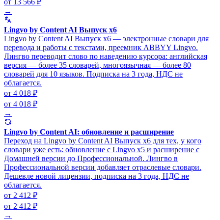
от 13 566 ₽
→
Lingvo by Content AI Выпуск x6
Lingvo by Content AI Выпуск x6 — электронные словари для
перевода и работы с текстами, преемник ABBYY Lingvo.
Лингво переводит слово по наведению курсора: английская
версия — более 35 словарей, многоязычная — более 80
словарей для 10 языков. Подписка на 3 года, НДС не
облагается.
от 4 018 ₽
от 4 018 ₽
→
Lingvo by Content AI: обновление и расширение
Переход на Lingvo by Content AI Выпуск x6 для тех, у кого
словари уже есть: обновление с Lingvo x5 и расширение с
Домашней версии до Профессиональной. Лингво в
Профессиональной версии добавляет отраслевые словари.
Дешевле новой лицензии, подписка на 3 года, НДС не
облагается.
от 2 412 ₽
от 2 412 ₽
→