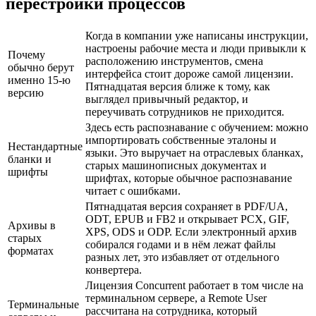
перестройки процессов
Когда в компании уже написаны инструкции,
настроены рабочие места и люди привыкли к
Почему
расположению инструментов, смена
обычно берут
интерфейса стоит дороже самой лицензии.
именно 15-ю
Пятнадцатая версия ближе к тому, как
версию
выглядел привычный редактор, и
переучивать сотрудников не приходится.
Здесь есть распознавание с обучением: можно
импортировать собственные эталоны и
Нестандартные
языки. Это выручает на отраслевых бланках,
бланки и
старых машинописных документах и
шрифты
шрифтах, которые обычное распознавание
читает с ошибками.
Пятнадцатая версия сохраняет в PDF/UA,
ODT, EPUB и FB2 и открывает PCX, GIF,
Архивы в
XPS, ODS и ODP. Если электронный архив
старых
собирался годами и в нём лежат файлы
форматах
разных лет, это избавляет от отдельного
конвертера.
Лицензия Concurrent работает в том числе на
терминальном сервере, а Remote User
Терминальные
рассчитана на сотрудника, который