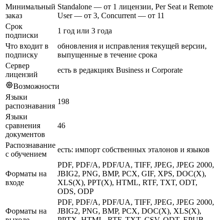
Минимальный
Standalone — от 1 лицензии, Per Seat и Remote
заказ
User — от 3, Concurrent — от 11
Срок
1 год или 3 года
подписки
Что входит в
обновления и исправления текущей версии,
подписку
выпущенные в течение срока
Сервер
есть в редакциях Business и Corporate
лицензий
Возможности
Языки
198
распознавания
Языки
сравнения
46
документов
Распознавание
есть: импорт собственных эталонов и языков
с обучением
PDF, PDF/A, PDF/UA, TIFF, JPEG, JPEG 2000,
Форматы на
JBIG2, PNG, BMP, PCX, GIF, XPS, DOC(X),
входе
XLS(X), PPT(X), HTML, RTF, TXT, ODT,
ODS, ODP
PDF, PDF/A, PDF/UA, TIFF, JPEG, JPEG 2000,
Форматы на
JBIG2, PNG, BMP, PCX, DOC(X), XLS(X),
выходе
PPTX, HTML, RTF, TXT, CSV, ODT, EPUB,