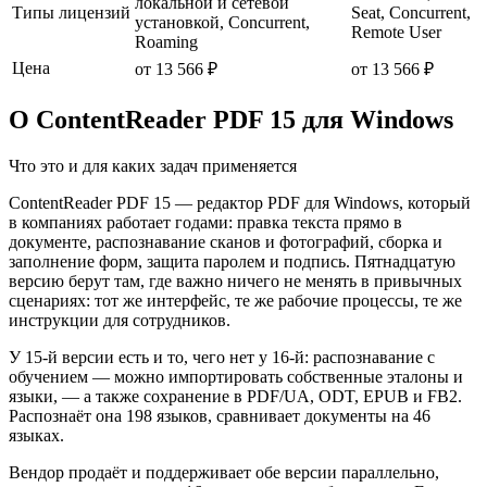
локальной и сетевой
Типы лицензий
Seat, Concurrent,
установкой, Concurrent,
Remote User
Roaming
Цена
от 13 566 ₽
от 13 566 ₽
О ContentReader PDF 15 для Windows
Что это и для каких задач применяется
ContentReader PDF 15 — редактор PDF для Windows, который
в компаниях работает годами: правка текста прямо в
документе, распознавание сканов и фотографий, сборка и
заполнение форм, защита паролем и подпись. Пятнадцатую
версию берут там, где важно ничего не менять в привычных
сценариях: тот же интерфейс, те же рабочие процессы, те же
инструкции для сотрудников.
У 15-й версии есть и то, чего нет у 16-й: распознавание с
обучением — можно импортировать собственные эталоны и
языки, — а также сохранение в PDF/UA, ODT, EPUB и FB2.
Распознаёт она 198 языков, сравнивает документы на 46
языках.
Вендор продаёт и поддерживает обе версии параллельно,