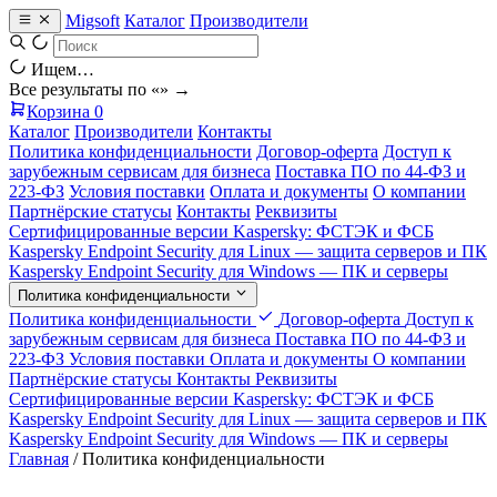
Migsoft
Каталог
Производители
Ищем…
Все результаты по «
» →
Корзина
0
Каталог
Производители
Контакты
Политика конфиденциальности
Договор-оферта
Доступ к
зарубежным сервисам для бизнеса
Поставка ПО по 44-ФЗ и
223-ФЗ
Условия поставки
Оплата и документы
О компании
Партнёрские статусы
Контакты
Реквизиты
Сертифицированные версии Kaspersky: ФСТЭК и ФСБ
Kaspersky Endpoint Security для Linux — защита серверов и ПК
Kaspersky Endpoint Security для Windows — ПК и серверы
Политика конфиденциальности
Политика конфиденциальности
Договор-оферта
Доступ к
зарубежным сервисам для бизнеса
Поставка ПО по 44-ФЗ и
223-ФЗ
Условия поставки
Оплата и документы
О компании
Партнёрские статусы
Контакты
Реквизиты
Сертифицированные версии Kaspersky: ФСТЭК и ФСБ
Kaspersky Endpoint Security для Linux — защита серверов и ПК
Kaspersky Endpoint Security для Windows — ПК и серверы
Главная
/
Политика конфиденциальности