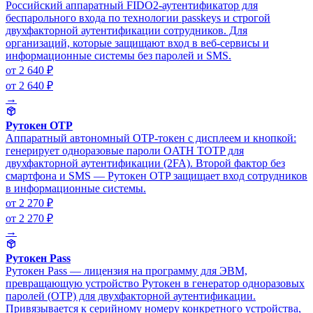
Российский аппаратный FIDO2-аутентификатор для
беспарольного входа по технологии passkeys и строгой
двухфакторной аутентификации сотрудников. Для
организаций, которые защищают вход в веб-сервисы и
информационные системы без паролей и SMS.
от 2 640 ₽
от 2 640 ₽
→
Рутокен OTP
Аппаратный автономный OTP-токен с дисплеем и кнопкой:
генерирует одноразовые пароли OATH TOTP для
двухфакторной аутентификации (2FA). Второй фактор без
смартфона и SMS — Рутокен OTP защищает вход сотрудников
в информационные системы.
от 2 270 ₽
от 2 270 ₽
→
Рутокен Pass
Рутокен Pass — лицензия на программу для ЭВМ,
превращающую устройство Рутокен в генератор одноразовых
паролей (OTP) для двухфакторной аутентификации.
Привязывается к серийному номеру конкретного устройства,