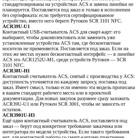
стандартизированы на устройствах ACS и замена линейки не
планируется. Поставляется под заказ и только в исполнении
без сертификата: если требуется сертифицированное
устройство, вместо него берите Рутокен SCR 3101 NFC.
ACR39U-U1
Контактный USB-считыватель ACS для смарт-карт: его
выбирают, чтобы докомплектовать или заменить уже
установленные устройства ACS там, где бесконтактные
носители не применяются. Поставляется под заказ. Если на
этих же местах нужен бесконтактный интерфейс — в линейке
ACS это ACR1252U-M1, среди устройств Рутокен — SCR
3101 NFC.
ACR38U-H1
Контактный считыватель ACS, снятый с производства у ACS:
доступность уточняется по каждому запросу, поставка под
заказ. Имеет смысл, только если именно эта модель прописана
в вашем стандарте рабочего места или в проектной
документации. Для новых закупок разумнее сразу заложить
ACR39U-U1 или Рутокен SCR 3001, чтобы не зависеть от
остатков.
ACR3901U-H3
Ещё один контактный считыватель ACS, поставляется под
заказ — берут под конкретное требование заказчика или
интегратора по модели устройства. Если такого требования
нет, для контактной работы со смарт-картами практичнее