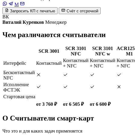
M
Запросить КП с печатью
Счёт с отсрочкой
ВК
Виталий Куренков
Менеджер
Чем различаются считыватели
SCR 3101
SCR 3101
ACR125
SCR 3001
NFC
NFC w
M1
Контактный
Контактный
Контакт
Интерфейс
Контактный
+ NFC
+ NFC
+ NFC
Бесконтактный
NFC
Исполнение
ФСТЭК
Стартовая цена
от 3 760 ₽
от 6 505 ₽
от 6 600 ₽
О Считыватели смарт-карт
Что это и для каких задач применяется