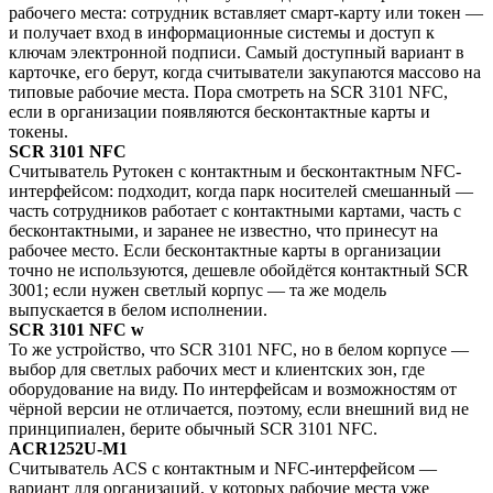
рабочего места: сотрудник вставляет смарт-карту или токен —
и получает вход в информационные системы и доступ к
ключам электронной подписи. Самый доступный вариант в
карточке, его берут, когда считыватели закупаются массово на
типовые рабочие места. Пора смотреть на SCR 3101 NFC,
если в организации появляются бесконтактные карты и
токены.
SCR 3101 NFC
Считыватель Рутокен с контактным и бесконтактным NFC-
интерфейсом: подходит, когда парк носителей смешанный —
часть сотрудников работает с контактными картами, часть с
бесконтактными, и заранее не известно, что принесут на
рабочее место. Если бесконтактные карты в организации
точно не используются, дешевле обойдётся контактный SCR
3001; если нужен светлый корпус — та же модель
выпускается в белом исполнении.
SCR 3101 NFC w
То же устройство, что SCR 3101 NFC, но в белом корпусе —
выбор для светлых рабочих мест и клиентских зон, где
оборудование на виду. По интерфейсам и возможностям от
чёрной версии не отличается, поэтому, если внешний вид не
принципиален, берите обычный SCR 3101 NFC.
ACR1252U-M1
Считыватель ACS с контактным и NFC-интерфейсом —
вариант для организаций, у которых рабочие места уже