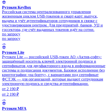
Рутокен KeyBox
Российская система централизованного управления
жизненным циклом USB-токенов и смарт-карт: выпуск,
выдача и учёт аутентификаторов сотрудников в связке с
удостоверяющим центром. Для предприятий, банков, УЦ и
госсектора, где счёт выданных токенов идёт на сотни.
по запросу
по запросу
→
Рутокен Lite
Рутокен Lite — российский USB-токен АО «Актив-софт»:
защищённый носитель ключей электронной подписи и
сертификатов для двухфакторного входа в информационные
системы и подписания документов. Базовое исполнение без
криптографии «на борту», с вариантами под сертификат
ФСТЭК — для организаций, которые выдают сотрудникам
электронную подпись и средства аутентификации.
от 2 190 ₽
от 2 190 ₽
→
Рутокен MFA