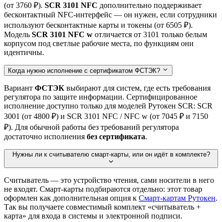
(от 3760 ₽).
SCR 3101 NFC
дополнительно поддерживает
бесконтактный NFC-интерфейс — он нужен, если сотрудники
используют бесконтактные карты и токены (от 6505 ₽).
Модель
SCR 3101 NFC w
отличается от 3101 только белым
корпусом под светлые рабочие места, по функциям они
идентичны.
Когда нужно исполнение с сертификатом ФСТЭК?
Вариант
ФСТЭК
выбирают для систем, где есть требования
регулятора по защите информации. Сертифицированное
исполнение доступно только для моделей Рутокен SCR: SCR
3001 (от 4800 ₽) и SCR 3101 NFC / NFC w (от 7045 ₽ и 7150
₽). Для обычной работы без требований регулятора
достаточно исполнения
без сертификата
.
Нужны ли к считывателю смарт-карты, или он идёт в комплекте?
Считыватель — это устройство чтения, сами носители в него
не входят. Смарт-карты подбираются отдельно: этот товар
оформлен как дополнительная опция к
Смарт-картам Рутокен
.
Так вы получаете совместимый комплект «считыватель +
карта» для входа в системы и электронной подписи.