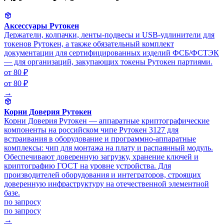
Аксессуары Рутокен
Держатели, колпачки, ленты-подвесы и USB-удлинители для
токенов Рутокен, а также обязательный комплект
документации для сертифицированных изделий ФСБ/ФСТЭК
— для организаций, закупающих токены Рутокен партиями.
от 80 ₽
от 80 ₽
→
Корни Доверия Рутокен
Корни Доверия Рутокен — аппаратные криптографические
компоненты на российском чипе Рутокен 3127 для
встраивания в оборудование и программно-аппаратные
комплексы: чип для монтажа на плату и распаянный модуль.
Обеспечивают доверенную загрузку, хранение ключей и
криптографию ГОСТ на уровне устройства. Для
производителей оборудования и интеграторов, строящих
доверенную инфраструктуру на отечественной элементной
базе.
по запросу
по запросу
→