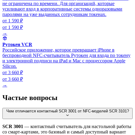
не ограничена по времени. Для организаций, которые
усиливают вход в корпоративные системы одноразовыми
паролями на уже выданных сотрудникам токенах.
от 1 590 ₽
от 1 590 ₽
→
Рутокен VCR
Российское приложение, которое превращает iPhone в
беспроводной NFC-считыватель Рутокен для входа по токену
и электронной подписи на iPad и Mac с процессором Apple
Silicon.
от 3 660 ₽
от 3 660 ₽
→
Частые вопросы
Чем отличается контактный SCR 3001 от NFC-моделей SCR 3101?
SCR 3001
— контактный считыватель для настольной работы
со смарт-картами, это базовый и самый доступный вариант