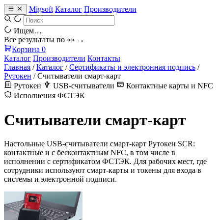
Migsoft
Каталог
Производители
Ищем…
Все результаты по «
» →
Корзина
0
Каталог
Производители
Контакты
Главная
/
Каталог
/
Сертификаты и электронная подпись
/
Рутокен
/
Считыватели смарт-карт
Рутокен
USB-считыватели
Контактные карты и NFC
Исполнения ФСТЭК
Считыватели смарт-карт
Настольные USB-считыватели смарт-карт Рутокен SCR:
контактные и с бесконтактным NFC, в том числе в
исполнении с сертификатом ФСТЭК. Для рабочих мест, где
сотрудники используют смарт-карты и токены для входа в
системы и электронной подписи.