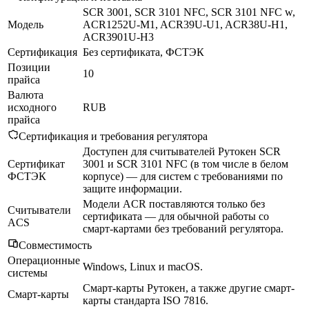
SCR 3001, SCR 3101 NFC, SCR 3101 NFC w,
Модель
ACR1252U-M1, ACR39U-U1, ACR38U-H1,
ACR3901U-H3
Сертификация
Без сертификата, ФСТЭК
Позиции
10
прайса
Валюта
исходного
RUB
прайса
Сертификация и требования регулятора
Доступен для считывателей Рутокен SCR
Сертификат
3001 и SCR 3101 NFC (в том числе в белом
ФСТЭК
корпусе) — для систем с требованиями по
защите информации.
Модели ACR поставляются только без
Считыватели
сертификата — для обычной работы со
ACS
смарт-картами без требований регулятора.
Совместимость
Операционные
Windows, Linux и macOS.
системы
Смарт-карты Рутокен, а также другие смарт-
Смарт-карты
карты стандарта ISO 7816.