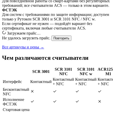
Для повседневной работы со смарт-картами без регуляторных
требований; все считыватели ACS — только в этом варианте.
ФСТЭК
Для систем с требованиями по защите информации; доступен
только у Рутокен SCR 3001 и SCR 3101 NFC / NFC w.
Если сертификат не нужен — подойдёт вариант без
сертификата, включая любые считыватели ACS.
Загружаем прайс…
Не удалось загрузить прайс.
Повторить
Все артикулы и цены →
Чем различаются считыватели
SCR 3101
SCR 3101
ACR125
SCR 3001
NFC
NFC w
M1
Контактный
Контактный
Контакт
Интерфейс
Контактный
+ NFC
+ NFC
+ NFC
Бесконтактный
NFC
Исполнение
ФСТЭК
Стартовая цена