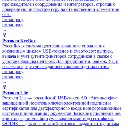
производителей оборудования и интеграторов, строящих
доверенную инфраструктуру на отечественной элементной
базе.
по запросу
по запросу
→
Рутокен KeyBox
Российская система централизованного управления
жизненным циклом USB-токенов и смарт-карт: выпуск,
выдача и учёт аутентификаторов сотрудников в связке с
удостоверяющим центром. Для предприятий, банков, УЦ и
госсектора, где счёт выданных токенов идёт на сотни.
по запросу
по запросу
→
Рутокен Lite
Рутокен Lite — российский USB-токен АО «Актив-софт»:
защищённый носитель ключей электронной подписи и
сертификатов для двухфакторного входа в информационные
системы и подписания документов. Базовое исполнение без
криптографии «на борту», с вариантами под сертификат
ФСТЭК — для организаций, которые выдают сотрудникам