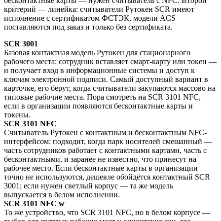
бесконтактные карты — нужен считыватель с NFC. Второй
критерий — линейка: считыватели Рутокен SCR имеют
исполнение с сертификатом ФСТЭК, модели ACS
поставляются под заказ и только без сертификата.
SCR 3001
Базовая контактная модель Рутокен для стационарного
рабочего места: сотрудник вставляет смарт-карту или токен —
и получает вход в информационные системы и доступ к
ключам электронной подписи. Самый доступный вариант в
карточке, его берут, когда считыватели закупаются массово на
типовые рабочие места. Пора смотреть на SCR 3101 NFC,
если в организации появляются бесконтактные карты и
токены.
SCR 3101 NFC
Считыватель Рутокен с контактным и бесконтактным NFC-
интерфейсом: подходит, когда парк носителей смешанный —
часть сотрудников работает с контактными картами, часть с
бесконтактными, и заранее не известно, что принесут на
рабочее место. Если бесконтактные карты в организации
точно не используются, дешевле обойдётся контактный SCR
3001; если нужен светлый корпус — та же модель
выпускается в белом исполнении.
SCR 3101 NFC w
То же устройство, что SCR 3101 NFC, но в белом корпусе —