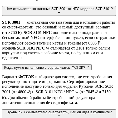
Чем отличается контактный SCR 3001 от NFC-моделей SCR 3101?
SCR 3001
— контактный считыватель для настольной работы
со смарт-картами, это базовый и самый доступный вариант
(от 3760 ₽).
SCR 3101 NFC
дополнительно поддерживает
бесконтактный NFC-интерфейс — он нужен, если сотрудники
используют бесконтактные карты и токены (от 6505 ₽).
Модель
SCR 3101 NFC w
отличается от 3101 только белым
корпусом под светлые рабочие места, по функциям они
идентичны.
Когда нужно исполнение с сертификатом ФСТЭК?
Вариант
ФСТЭК
выбирают для систем, где есть требования
регулятора по защите информации. Сертифицированное
исполнение доступно только для моделей Рутокен SCR: SCR
3001 (от 4800 ₽) и SCR 3101 NFC / NFC w (от 7045 ₽ и 7150
₽). Для обычной работы без требований регулятора
достаточно исполнения
без сертификата
.
Нужны ли к считывателю смарт-карты, или он идёт в комплекте?