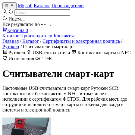
Migsoft
Каталог
Производители
Ищем…
Все результаты по «
» →
Корзина
0
Каталог
Производители
Контакты
Главная
/
Каталог
/
Сертификаты и электронная подпись
/
Рутокен
/
Считыватели смарт-карт
Рутокен
USB-считыватели
Контактные карты и NFC
Исполнения ФСТЭК
Считыватели смарт-карт
Настольные USB-считыватели смарт-карт Рутокен SCR:
контактные и с бесконтактным NFC, в том числе в
исполнении с сертификатом ФСТЭК. Для рабочих мест, где
сотрудники используют смарт-карты и токены для входа в
системы и электронной подписи.