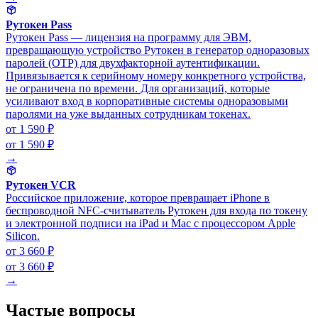
Рутокен Pass
Рутокен Pass — лицензия на программу для ЭВМ,
превращающую устройство Рутокен в генератор одноразовых
паролей (OTP) для двухфакторной аутентификации.
Привязывается к серийному номеру конкретного устройства,
не ограничена по времени. Для организаций, которые
усиливают вход в корпоративные системы одноразовыми
паролями на уже выданных сотрудникам токенах.
от 1 590 ₽
от 1 590 ₽
→
Рутокен VCR
Российское приложение, которое превращает iPhone в
беспроводной NFC-считыватель Рутокен для входа по токену
и электронной подписи на iPad и Mac с процессором Apple
Silicon.
от 3 660 ₽
от 3 660 ₽
→
Частые вопросы