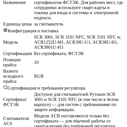
Назначение
сертификатом ФСТЭК. Для рабочих мест, где
сотрудники используют смарт-карты и
токены для входа в системы и электронной
подписи.
Единица цены
за считыватель
Конфигурация и поставка
SCR 3001, SCR 3101 NFC, SCR 3101 NFC w,
Модель
ACR1252U-M1, ACR39U-U1, ACR38U-H1,
ACR3901U-H3
Сертификация
Без сертификата, ФСТЭК
Позиции
10
прайса
Валюта
исходного
RUB
прайса
Сертификация и требования регулятора
Доступен для считывателей Рутокен SCR
Сертификат
3001 и SCR 3101 NFC (в том числе в белом
ФСТЭК
корпусе) — для систем с требованиями по
защите информации.
Модели ACR поставляются только без
Считыватели
сертификата — для обычной работы со
ACS
смарт-картами без требований регулятора.