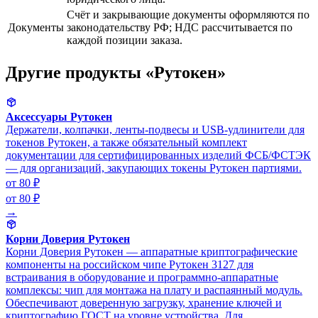
Счёт и закрывающие документы оформляются по
Документы
законодательству РФ; НДС рассчитывается по
каждой позиции заказа.
Другие продукты «Рутокен»
Аксессуары Рутокен
Держатели, колпачки, ленты-подвесы и USB-удлинители для
токенов Рутокен, а также обязательный комплект
документации для сертифицированных изделий ФСБ/ФСТЭК
— для организаций, закупающих токены Рутокен партиями.
от 80 ₽
от 80 ₽
→
Корни Доверия Рутокен
Корни Доверия Рутокен — аппаратные криптографические
компоненты на российском чипе Рутокен 3127 для
встраивания в оборудование и программно-аппаратные
комплексы: чип для монтажа на плату и распаянный модуль.
Обеспечивают доверенную загрузку, хранение ключей и
криптографию ГОСТ на уровне устройства. Для