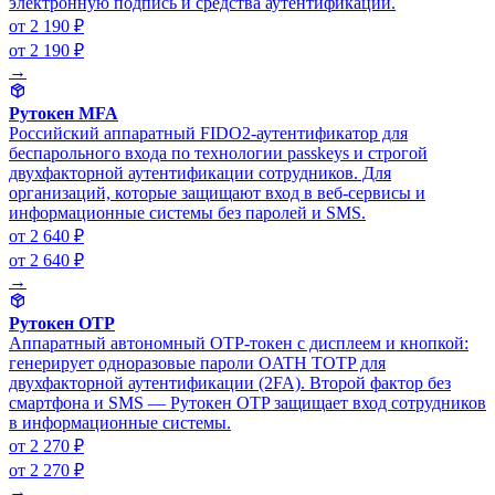
электронную подпись и средства аутентификации.
от 2 190 ₽
от 2 190 ₽
→
Рутокен MFA
Российский аппаратный FIDO2-аутентификатор для
беспарольного входа по технологии passkeys и строгой
двухфакторной аутентификации сотрудников. Для
организаций, которые защищают вход в веб-сервисы и
информационные системы без паролей и SMS.
от 2 640 ₽
от 2 640 ₽
→
Рутокен OTP
Аппаратный автономный OTP-токен с дисплеем и кнопкой:
генерирует одноразовые пароли OATH TOTP для
двухфакторной аутентификации (2FA). Второй фактор без
смартфона и SMS — Рутокен OTP защищает вход сотрудников
в информационные системы.
от 2 270 ₽
от 2 270 ₽
→