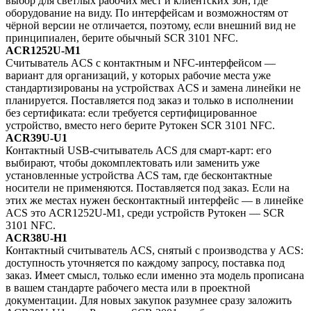
выбор для светлых рабочих мест и клиентских зон, где
оборудование на виду. По интерфейсам и возможностям от
чёрной версии не отличается, поэтому, если внешний вид не
принципиален, берите обычный SCR 3101 NFC.
ACR1252U-M1
Считыватель ACS с контактным и NFC-интерфейсом —
вариант для организаций, у которых рабочие места уже
стандартизированы на устройствах ACS и замена линейки не
планируется. Поставляется под заказ и только в исполнении
без сертификата: если требуется сертифицированное
устройство, вместо него берите Рутокен SCR 3101 NFC.
ACR39U-U1
Контактный USB-считыватель ACS для смарт-карт: его
выбирают, чтобы докомплектовать или заменить уже
установленные устройства ACS там, где бесконтактные
носители не применяются. Поставляется под заказ. Если на
этих же местах нужен бесконтактный интерфейс — в линейке
ACS это ACR1252U-M1, среди устройств Рутокен — SCR
3101 NFC.
ACR38U-H1
Контактный считыватель ACS, снятый с производства у ACS:
доступность уточняется по каждому запросу, поставка под
заказ. Имеет смысл, только если именно эта модель прописана
в вашем стандарте рабочего места или в проектной
документации. Для новых закупок разумнее сразу заложить