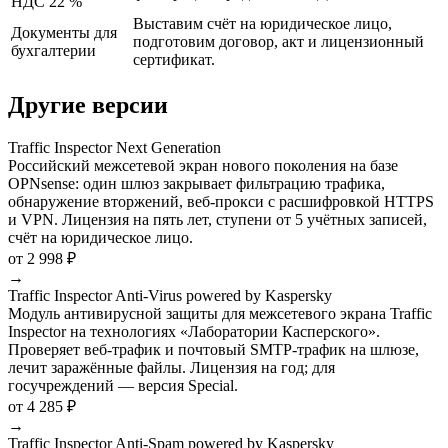
НДС 22 %
Выставим счёт на юридическое лицо,
Документы для
подготовим договор, акт и лицензионный
бухгалтерии
сертификат.
Другие версии
Traffic Inspector Next Generation
Российский межсетевой экран нового поколения на базе
OPNsense: один шлюз закрывает фильтрацию трафика,
обнаружение вторжений, веб-прокси с расшифровкой HTTPS
и VPN. Лицензия на пять лет, ступени от 5 учётных записей,
счёт на юридическое лицо.
от 2 998 ₽
→
Traffic Inspector Anti-Virus powered by Kaspersky
Модуль антивирусной защиты для межсетевого экрана Traffic
Inspector на технологиях «Лаборатории Касперского».
Проверяет веб-трафик и почтовый SMTP-трафик на шлюзе,
лечит заражённые файлы. Лицензия на год; для
госучреждений — версия Special.
от 4 285 ₽
→
Traffic Inspector Anti-Spam powered by Kaspersky