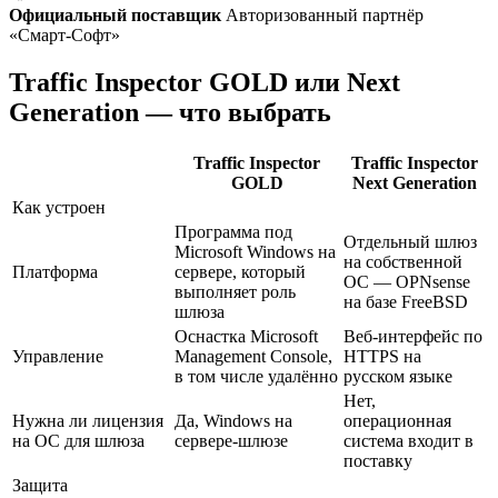
Официальный поставщик
Авторизованный партнёр
«Смарт-Софт»
Traffic Inspector GOLD или Next
Generation — что выбрать
Traffic Inspector
Traffic Inspector
GOLD
Next Generation
Как устроен
Программа под
Отдельный шлюз
Microsoft Windows на
на собственной
Платформа
сервере, который
ОС — OPNsense
выполняет роль
на базе FreeBSD
шлюза
Оснастка Microsoft
Веб-интерфейс по
Управление
Management Console,
HTTPS на
в том числе удалённо
русском языке
Нет,
Нужна ли лицензия
Да, Windows на
операционная
на ОС для шлюза
сервере-шлюзе
система входит в
поставку
Защита