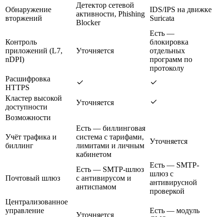
Детектор сетевой
Обнаружение
IDS/IPS на движке
активности, Phishing
вторжений
Suricata
Blocker
Есть —
Контроль
блокировка
приложений (L7,
Уточняется
отдельных
nDPI)
программ по
протоколу
Расшифровка
HTTPS
Кластер высокой
Уточняется
доступности
Возможности
Есть — биллинговая
Учёт трафика и
система с тарифами,
Уточняется
биллинг
лимитами и личным
кабинетом
Есть — SMTP-
Есть — SMTP-шлюз
шлюз с
Почтовый шлюз
с антивирусом и
антивирусной
антиспамом
проверкой
Централизованное
управление
Есть — модуль
Уточняется