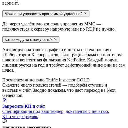
вариант.
Можно ли управлять программой удалённо?
Да, через удалённую консоль управления MMC —
подключаться к серверу напрямую или по RDP не нужно.
Какие модули к нему есть?
Антивирусная защита трафика и почты на технологиях
«Лаборатории Касперского», фильтрация спама на почтовом
шлюзе и контентная фильтрация NetPolice. Каждый модуль
лицензируется на год и требует действующей лицензии на сам
шлюз.
Посчитаем лицензию Traffic Inspector GOLD
Скажите число пользователей — подберём ступень и
выставим счёт. Заодно покажем, что даст переход на Next
Generation.
Запросить КП и счёт
Спецификация под ваш тендер, документы с печатью.
КП
счёт
формуляр
Написать в мессенджер