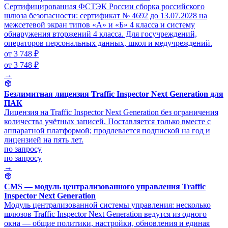
Сертифицированная ФСТЭК России сборка российского
шлюза безопасности: сертификат № 4692 до 13.07.2028 на
межсетевой экран типов «А» и «Б» 4 класса и систему
обнаружения вторжений 4 класса. Для госучреждений,
операторов персональных данных, школ и медучреждений.
от 3 748 ₽
от 3 748 ₽
→
Безлимитная лицензия Traffic Inspector Next Generation для
ПАК
Лицензия на Traffic Inspector Next Generation без ограничения
количества учётных записей. Поставляется только вместе с
аппаратной платформой; продлевается подпиской на год и
лицензией на пять лет.
по запросу
по запросу
→
CMS — модуль централизованного управления Traffic
Inspector Next Generation
Модуль централизованной системы управления: несколько
шлюзов Traffic Inspector Next Generation ведутся из одного
окна — общие политики, настройки, обновления и единая