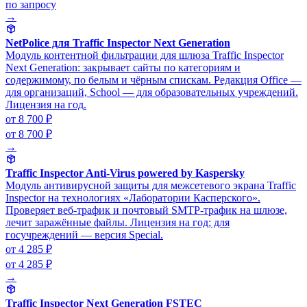
по запросу
→
NetPolice для Traffic Inspector Next Generation
Модуль контентной фильтрации для шлюза Traffic Inspector
Next Generation: закрывает сайты по категориям и
содержимому, по белым и чёрным спискам. Редакция Office —
для организаций, School — для образовательных учреждений.
Лицензия на год.
от 8 700 ₽
от 8 700 ₽
→
Traffic Inspector Anti-Virus powered by Kaspersky
Модуль антивирусной защиты для межсетевого экрана Traffic
Inspector на технологиях «Лаборатории Касперского».
Проверяет веб-трафик и почтовый SMTP-трафик на шлюзе,
лечит заражённые файлы. Лицензия на год; для
госучреждений — версия Special.
от 4 285 ₽
от 4 285 ₽
→
Traffic Inspector Next Generation FSTEC