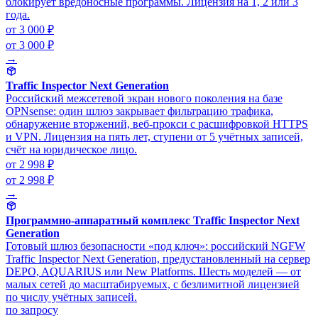
блокирует вредоносные программы. Лицензия на 1, 2 или 3
года.
от 3 000 ₽
от 3 000 ₽
→
Traffic Inspector Next Generation
Российский межсетевой экран нового поколения на базе
OPNsense: один шлюз закрывает фильтрацию трафика,
обнаружение вторжений, веб-прокси с расшифровкой HTTPS
и VPN. Лицензия на пять лет, ступени от 5 учётных записей,
счёт на юридическое лицо.
от 2 998 ₽
от 2 998 ₽
→
Программно-аппаратный комплекс Traffic Inspector Next
Generation
Готовый шлюз безопасности «под ключ»: российский NGFW
Traffic Inspector Next Generation, предустановленный на сервер
DEPO, AQUARIUS или New Platforms. Шесть моделей — от
малых сетей до масштабируемых, с безлимитной лицензией
по числу учётных записей.
по запросу