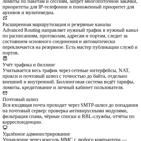
лимиты по пакетам и сессиям, запрет многопоточной закачки,
приоритеты для IP-телефонии и пониженный приоритет для
архивов и мультимедиа.
Расширенная маршрутизация и резервные каналы
Advanced Routing направляет нужный трафик в нужный канал
по расписаниям, протоколам, адресам и портам, следит за
состоянием основного соединения и автоматически
переключается на резервное. Есть мастер публикации служб и
портов.
Учёт трафика и биллинг
Учитывается весь трафик через сетевые интерфейсы, NAT,
прокси и почтовый шлюз с точностью до байта, отдельно
внешний и внутренний. Биллинговая система ведёт тарифы,
лимиты, кредитование и личный кабинет пользователя.
Почтовый шлюз
Вся входящая почта проходит через SMTP-шлюз до попадания
на почтовый сервер: проверка антивирусными модулями,
фильтрация спама, чёрные списки и RBL-службы, отчёты по
корреспонденции.
Удалённое администрирование
Управление через консоль MMC с любого компьютера —