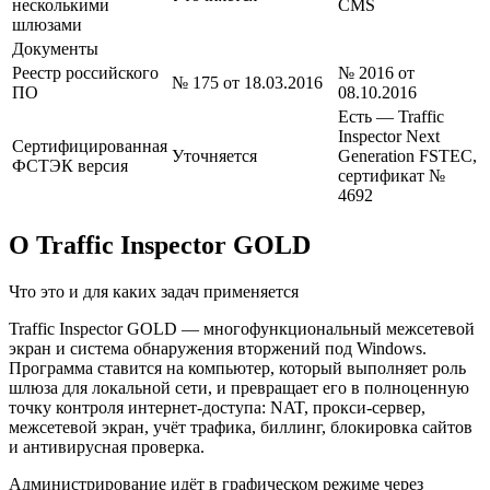
несколькими
CMS
шлюзами
Документы
Реестр российского
№ 2016 от
№ 175 от 18.03.2016
ПО
08.10.2016
Есть — Traffic
Inspector Next
Сертифицированная
Уточняется
Generation FSTEC,
ФСТЭК версия
сертификат №
4692
О Traffic Inspector GOLD
Что это и для каких задач применяется
Traffic Inspector GOLD — многофункциональный межсетевой
экран и система обнаружения вторжений под Windows.
Программа ставится на компьютер, который выполняет роль
шлюза для локальной сети, и превращает его в полноценную
точку контроля интернет-доступа: NAT, прокси-сервер,
межсетевой экран, учёт трафика, биллинг, блокировка сайтов
и антивирусная проверка.
Администрирование идёт в графическом режиме через