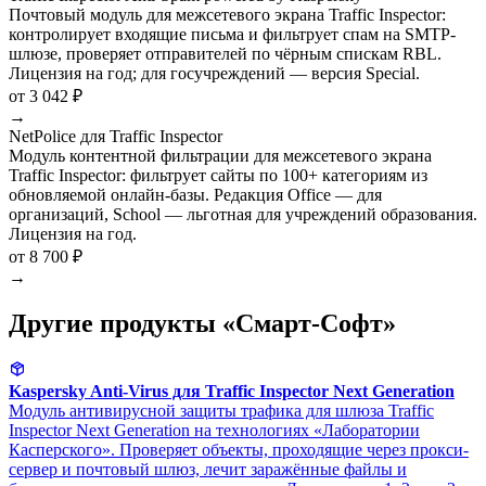
Почтовый модуль для межсетевого экрана Traffic Inspector:
контролирует входящие письма и фильтрует спам на SMTP-
шлюзе, проверяет отправителей по чёрным спискам RBL.
Лицензия на год; для госучреждений — версия Special.
от 3 042 ₽
→
NetPolice для Traffic Inspector
Модуль контентной фильтрации для межсетевого экрана
Traffic Inspector: фильтрует сайты по 100+ категориям из
обновляемой онлайн-базы. Редакция Office — для
организаций, School — льготная для учреждений образования.
Лицензия на год.
от 8 700 ₽
→
Другие продукты «Смарт-Софт»
Kaspersky Anti-Virus для Traffic Inspector Next Generation
Модуль антивирусной защиты трафика для шлюза Traffic
Inspector Next Generation на технологиях «Лаборатории
Касперского». Проверяет объекты, проходящие через прокси-
сервер и почтовый шлюз, лечит заражённые файлы и