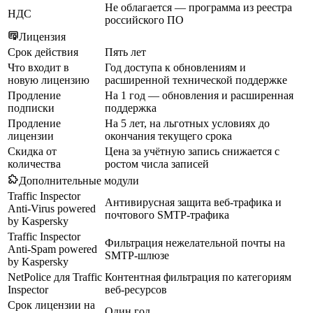
Не облагается — программа из реестра
НДС
российского ПО
Лицензия
Срок действия
Пять лет
Что входит в
Год доступа к обновлениям и
новую лицензию
расширенной технической поддержке
Продление
На 1 год — обновления и расширенная
подписки
поддержка
Продление
На 5 лет, на льготных условиях до
лицензии
окончания текущего срока
Скидка от
Цена за учётную запись снижается с
количества
ростом числа записей
Дополнительные модули
Traffic Inspector
Антивирусная защита веб-трафика и
Anti-Virus powered
почтового SMTP-трафика
by Kaspersky
Traffic Inspector
Фильтрация нежелательной почты на
Anti-Spam powered
SMTP-шлюзе
by Kaspersky
NetPolice для Traffic
Контентная фильтрация по категориям
Inspector
веб-ресурсов
Срок лицензии на
Один год