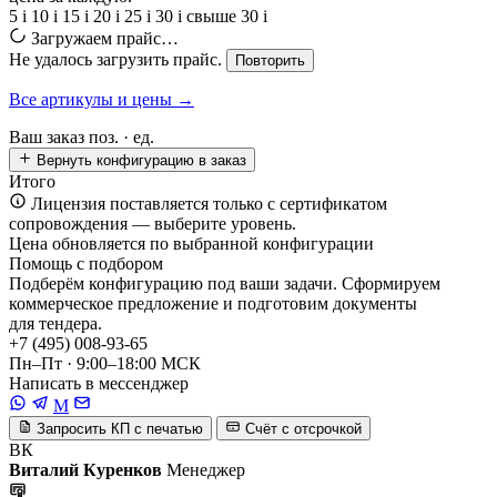
5
i
10
i
15
i
20
i
25
i
30
i
свыше 30
i
Загружаем прайс…
Не удалось загрузить прайс.
Повторить
Все артикулы и цены →
Ваш заказ
поз. ·
ед.
Вернуть конфигурацию в заказ
Итого
Лицензия поставляется только с сертификатом
сопровождения — выберите уровень.
Цена обновляется по выбранной конфигурации
Помощь с подбором
Подберём конфигурацию под ваши задачи. Сформируем
коммерческое предложение и подготовим документы
для тендера.
+7 (495) 008-93-65
Пн–Пт · 9:00–18:00 МСК
Написать в мессенджер
M
Запросить КП с печатью
Счёт с отсрочкой
ВК
Виталий Куренков
Менеджер