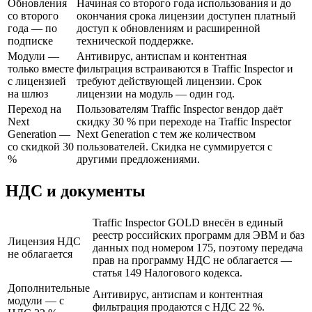
Обновления
Начиная со второго года использования и до
со второго
окончания срока лицензии доступен платный
года — по
доступ к обновлениям и расширенной
подписке
технической поддержке.
Модули —
Антивирус, антиспам и контентная
только вместе
фильтрация встраиваются в Traffic Inspector и
с лицензией
требуют действующей лицензии. Срок
на шлюз
лицензии на модуль — один год.
Переход на
Пользователям Traffic Inspector вендор даёт
Next
скидку 30 % при переходе на Traffic Inspector
Generation —
Next Generation с тем же количеством
со скидкой 30
пользователей. Скидка не суммируется с
%
другими предложениями.
НДС и документы
Traffic Inspector GOLD внесён в единый
реестр российских программ для ЭВМ и баз
Лицензия НДС
данных под номером 175, поэтому передача
не облагается
прав на программу НДС не облагается —
статья 149 Налогового кодекса.
Дополнительные
Антивирус, антиспам и контентная
модули — с
фильтрация продаются с НДС 22 %.