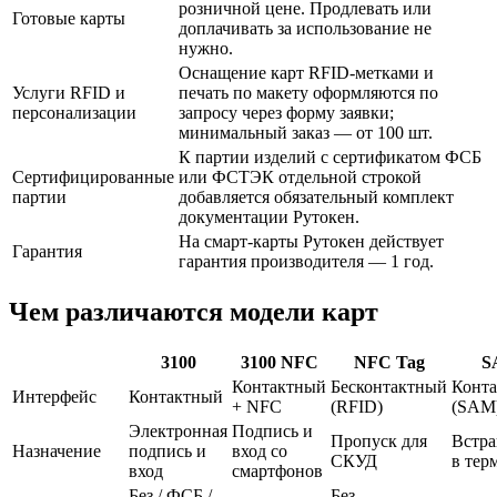
розничной цене. Продлевать или
Готовые карты
доплачивать за использование не
нужно.
Оснащение карт RFID-метками и
Услуги RFID и
печать по макету оформляются по
персонализации
запросу через форму заявки;
минимальный заказ — от 100 шт.
К партии изделий с сертификатом ФСБ
Сертифицированные
или ФСТЭК отдельной строкой
партии
добавляется обязательный комплект
документации Рутокен.
На смарт-карты Рутокен действует
Гарантия
гарантия производителя — 1 год.
Чем различаются модели карт
3100
3100 NFC
NFC Tag
S
Контактный
Бесконтактный
Конт
Интерфейс
Контактный
+ NFC
(RFID)
(SAM
Электронная
Подпись и
Пропуск для
Встра
Назначение
подпись и
вход со
СКУД
в тер
вход
смартфонов
Без / ФСБ /
Без