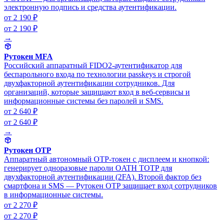
электронную подпись и средства аутентификации.
от 2 190 ₽
от 2 190 ₽
→
Рутокен MFA
Российский аппаратный FIDO2-аутентификатор для
беспарольного входа по технологии passkeys и строгой
двухфакторной аутентификации сотрудников. Для
организаций, которые защищают вход в веб-сервисы и
информационные системы без паролей и SMS.
от 2 640 ₽
от 2 640 ₽
→
Рутокен OTP
Аппаратный автономный OTP-токен с дисплеем и кнопкой:
генерирует одноразовые пароли OATH TOTP для
двухфакторной аутентификации (2FA). Второй фактор без
смартфона и SMS — Рутокен OTP защищает вход сотрудников
в информационные системы.
от 2 270 ₽
от 2 270 ₽