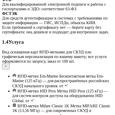
Для квалифицированной электронной подписи и работы с
госпорталами и ЭДО; соответствие 63-ФЗ.
ФСТЭК
Для средств аутентификации в системах с требованиями по
защите информации — ГИС, ИСПДн, объекты КИИ.
Если требований к сертификату нет — берите карту без
сертификата: она дешевле и подходит для внутренних задач.
1.4
Услуга
Вид оснащения карт RFID-метками для СКУД или
графическая персонализация по вашему макету; все услуги
оформляются по запросу, заказ от 100 шт.
RFID-метки Em-Marine
Бесконтактная метка Em-
Marine (125 кГц) — для распространённых российских
СКУД начального уровня.
от
RFID-метки HID Prox
Метка HID Prox (125 кГц) —
для систем контроля доступа на оборудовании HID
Global.
от
RFID-метки Mifare Classic 1K
Метка MIFARE Classic
1K (13,56 МГц) — для современных СКУД и