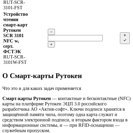
RUT-SCR-
3101-FST
Устройство
чтения
смарт-карт
Рутокен
−
SCR 3101
NFC w,
+
серт.
ФСТЭК
RUT-SCR-
3101W-FST
О Смарт-карты Рутокен
Что это и для каких задач применяется
Смарт-карты Рутокен
— контактные и бесконтактные (NFC)
карты на платформе Рутокен ЭЦП 3.0 российского
разработчика АО «Актив-софт». Ключи подписи хранятся в
защищённой памяти чипа, поэтому одна карта служит и
средством электронной подписи, и вторым фактором входа в
информационные системы, и — при RFID-оснащении —
служебным пропуском.