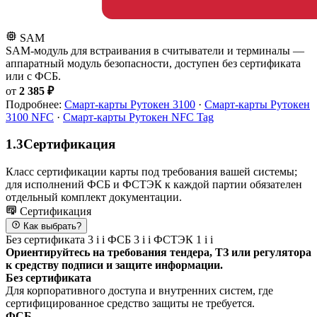
SAM
SAM-модуль для встраивания в считыватели и терминалы —
аппаратный модуль безопасности, доступен без сертификата
или с ФСБ.
от
2 385 ₽
Подробнее:
Смарт-карты Рутокен 3100
·
Смарт-карты Рутокен
3100 NFC
·
Смарт-карты Рутокен NFC Tag
1.3
Сертификация
Класс сертификации карты под требования вашей системы;
для исполнений ФСБ и ФСТЭК к каждой партии обязателен
отдельный комплект документации.
Сертификация
Как выбрать?
Без сертификата
3
i
i
ФСБ
3
i
i
ФСТЭК
1
i
i
Ориентируйтесь на требования тендера, ТЗ или регулятора
к средству подписи и защите информации.
Без сертификата
Для корпоративного доступа и внутренних систем, где
сертифицированное средство защиты не требуется.
ФСБ