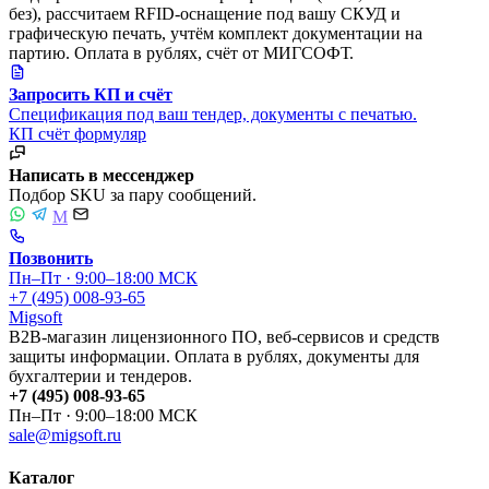
без), рассчитаем RFID-оснащение под вашу СКУД и
графическую печать, учтём комплект документации на
партию. Оплата в рублях, счёт от МИГСОФТ.
Запросить КП и счёт
Спецификация под ваш тендер, документы с печатью.
КП
счёт
формуляр
Написать в мессенджер
Подбор SKU за пару сообщений.
M
Позвонить
Пн–Пт · 9:00–18:00 МСК
+7 (495) 008-93-65
Migsoft
B2B-магазин лицензионного ПО, веб-сервисов и средств
защиты информации. Оплата в рублях, документы для
бухгалтерии и тендеров.
+7 (495) 008-93-65
Пн–Пт · 9:00–18:00 МСК
sale@migsoft.ru
Каталог