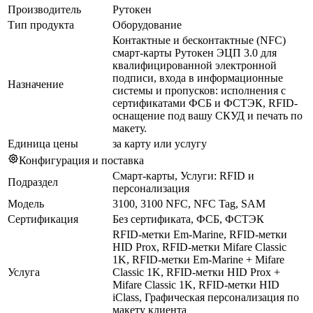
Производитель
Рутокен
Тип продукта
Оборудование
Контактные и бесконтактные (NFC)
смарт-карты Рутокен ЭЦП 3.0 для
квалифицированной электронной
подписи, входа в информационные
Назначение
системы и пропусков: исполнения с
сертификатами ФСБ и ФСТЭК, RFID-
оснащение под вашу СКУД и печать по
макету.
Единица цены
за карту или услугу
Конфигурация и поставка
Смарт-карты, Услуги: RFID и
Подраздел
персонализация
Модель
3100, 3100 NFC, NFC Tag, SAM
Сертификация
Без сертификата, ФСБ, ФСТЭК
RFID-метки Em-Marine, RFID-метки
HID Prox, RFID-метки Mifare Classic
1K, RFID-метки Em-Marine + Mifare
Услуга
Classic 1K, RFID-метки HID Prox +
Mifare Classic 1K, RFID-метки HID
iClass, Графическая персонализация по
макету клиента