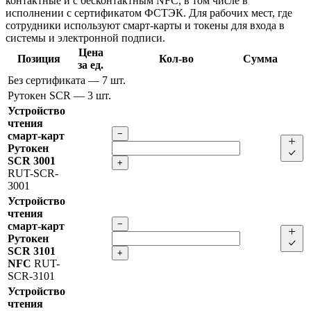
контактные и с бесконтактным NFC, в том числе в
исполнении с сертификатом ФСТЭК. Для рабочих мест, где
сотрудники используют смарт-карты и токены для входа в
системы и электронной подписи.
Цена
Позиция
Кол-во
Сумма
за ед.
Без сертификата
— 7 шт.
Рутокен SCR
— 3 шт.
Устройство
чтения
−
смарт-карт
Рутокен
SCR 3001
+
RUT-SCR-
3001
Устройство
чтения
−
смарт-карт
Рутокен
SCR 3101
+
NFC
RUT-
SCR-3101
Устройство
чтения