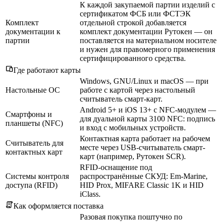
К каждой закупаемой партии изделий с
сертификатом ФСБ или ФСТЭК
Комплект
отдельной строкой добавляется
документации к
комплект документации Рутокен — он
партии
поставляется на материальном носителе
и нужен для правомерного применения
сертифицированного средства.
Где работают карты
Windows, GNU/Linux и macOS — при
Настольные ОС
работе с картой через настольный
считыватель смарт-карт.
Android 5+ и iOS 13+ с NFC-модулем —
Смартфоны и
для дуальной карты 3100 NFC: подпись
планшеты (NFC)
и вход с мобильных устройств.
Контактная карта работает на рабочем
Считыватель для
месте через USB-считыватель смарт-
контактных карт
карт (например, Рутокен SCR).
RFID-оснащение под
Системы контроля
распространённые СКУД: Em-Marine,
доступа (RFID)
HID Prox, MIFARE Classic 1K и HID
iClass.
Как оформляется поставка
Разовая покупка поштучно по