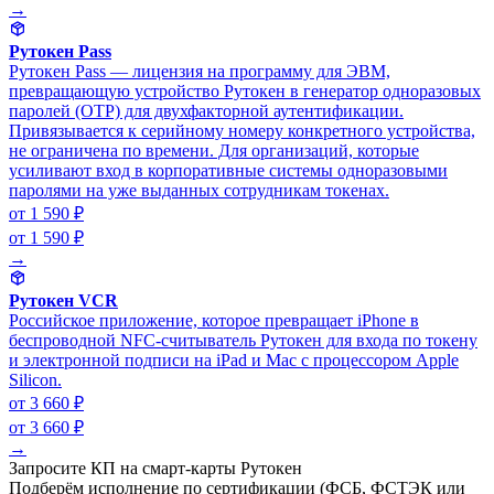
→
Рутокен Pass
Рутокен Pass — лицензия на программу для ЭВМ,
превращающую устройство Рутокен в генератор одноразовых
паролей (OTP) для двухфакторной аутентификации.
Привязывается к серийному номеру конкретного устройства,
не ограничена по времени. Для организаций, которые
усиливают вход в корпоративные системы одноразовыми
паролями на уже выданных сотрудникам токенах.
от 1 590 ₽
от 1 590 ₽
→
Рутокен VCR
Российское приложение, которое превращает iPhone в
беспроводной NFC-считыватель Рутокен для входа по токену
и электронной подписи на iPad и Mac с процессором Apple
Silicon.
от 3 660 ₽
от 3 660 ₽
→
Запросите КП на смарт-карты Рутокен
Подберём исполнение по сертификации (ФСБ, ФСТЭК или