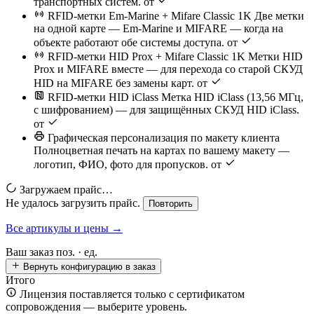
транспортных систем.
от
RFID-метки Em-Marine + Mifare Classic 1K
Две метки
на одной карте — Em-Marine и MIFARE — когда на
объекте работают обе системы доступа.
от
RFID-метки HID Prox + Mifare Classic 1K
Метки HID
Prox и MIFARE вместе — для перехода со старой СКУД
HID на MIFARE без замены карт.
от
RFID-метки HID iClass
Метка HID iClass (13,56 МГц,
с шифрованием) — для защищённых СКУД HID iClass.
от
Графическая персонализация по макету клиента
Полноцветная печать на картах по вашему макету —
логотип, ФИО, фото для пропусков.
от
Загружаем прайс…
Не удалось загрузить прайс.
Повторить
Все артикулы и цены →
Ваш заказ
поз. ·
ед.
Вернуть конфигурацию в заказ
Итого
Лицензия поставляется только с сертификатом
сопровождения — выберите уровень.