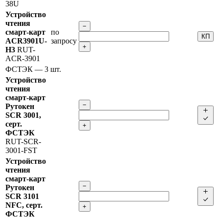
38U
Устройство
чтения
−
смарт-карт
по
КП
ACR3901U-
запросу
+
H3
RUT-
ACR-3901
ФСТЭК
— 3 шт.
Устройство
чтения
смарт-карт
−
Рутокен
SCR 3001,
серт.
+
ФСТЭК
RUT-SCR-
3001-FST
Устройство
чтения
смарт-карт
−
Рутокен
SCR 3101
NFC, серт.
+
ФСТЭК