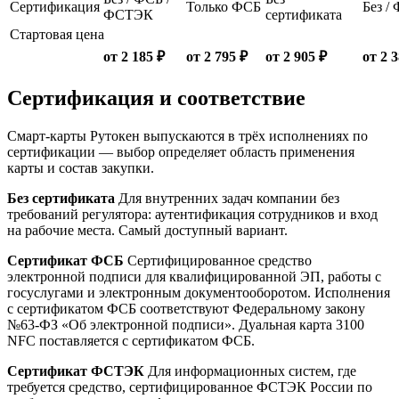
Сертификация
Только ФСБ
Без /
ФСТЭК
сертификата
Стартовая цена
от 2 185 ₽
от 2 795 ₽
от 2 905 ₽
от 2 
Сертификация и соответствие
Смарт-карты Рутокен выпускаются в трёх исполнениях по
сертификации — выбор определяет область применения
карты и состав закупки.
Без сертификата
Для внутренних задач компании без
требований регулятора: аутентификация сотрудников и вход
на рабочие места. Самый доступный вариант.
Сертификат ФСБ
Сертифицированное средство
электронной подписи для квалифицированной ЭП, работы с
госуслугами и электронным документооборотом. Исполнения
с сертификатом ФСБ соответствуют Федеральному закону
№63-ФЗ «Об электронной подписи». Дуальная карта 3100
NFC поставляется с сертификатом ФСБ.
Сертификат ФСТЭК
Для информационных систем, где
требуется средство, сертифицированное ФСТЭК России по