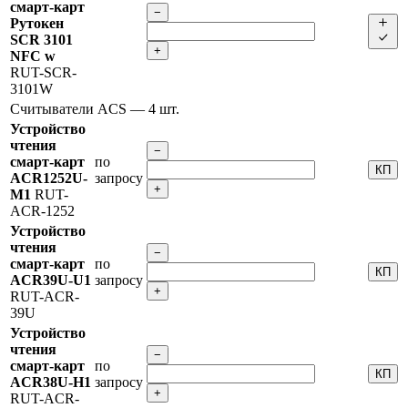
смарт-карт
−
Рутокен
SCR 3101
+
NFC w
RUT-SCR-
3101W
Считыватели ACS
— 4 шт.
Устройство
чтения
−
смарт-карт
по
КП
ACR1252U-
запросу
+
M1
RUT-
ACR-1252
Устройство
чтения
−
смарт-карт
по
КП
ACR39U-U1
запросу
+
RUT-ACR-
39U
Устройство
чтения
−
смарт-карт
по
КП
ACR38U-H1
запросу
+
RUT-ACR-