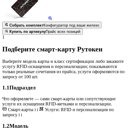
Собрать комплект
Конфигуратор под ваше железо
Купить по артикулу
Прайс всех позиций
1
Подберите смарт-карту Рутокен
Выберите модель карты и класс сертификации либо закажите
услугу RFID-оснащения и персонализации; показываются
только реальные сочетания из прайса, услуги оформляются по
запросу от 100 шт.
1.1
Подраздел
Что оформляете — сами смарт-карты или сопутствующие
услуги их оснащения RFID-метками и персонализации.
Смарт-карты
i
i
Услуги: RFID и персонализация
по
запросу
i
i
1.2
Модель