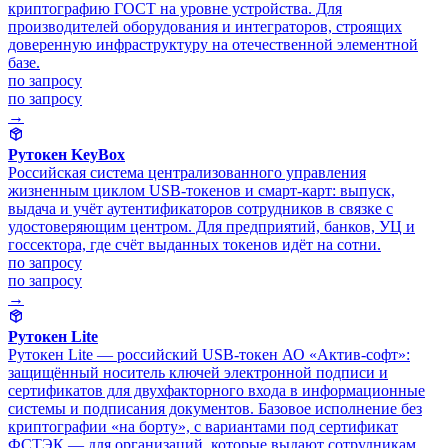
криптографию ГОСТ на уровне устройства. Для
производителей оборудования и интеграторов, строящих
доверенную инфраструктуру на отечественной элементной
базе.
по запросу
по запросу
→
Рутокен KeyBox
Российская система централизованного управления
жизненным циклом USB-токенов и смарт-карт: выпуск,
выдача и учёт аутентификаторов сотрудников в связке с
удостоверяющим центром. Для предприятий, банков, УЦ и
госсектора, где счёт выданных токенов идёт на сотни.
по запросу
по запросу
→
Рутокен Lite
Рутокен Lite — российский USB-токен АО «Актив-софт»:
защищённый носитель ключей электронной подписи и
сертификатов для двухфакторного входа в информационные
системы и подписания документов. Базовое исполнение без
криптографии «на борту», с вариантами под сертификат
ФСТЭК — для организаций, которые выдают сотрудникам