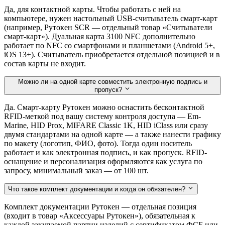
Да, для контактной карты. Чтобы работать с ней на
компьютере, нужен настольный USB-считыватель смарт-карт
(например, Рутокен SCR — отдельный товар «Считыватели
смарт-карт»). Дуальная карта 3100 NFC дополнительно
работает по NFC со смартфонами и планшетами (Android 5+,
iOS 13+). Считыватель приобретается отдельной позицией и в
состав карты не входит.
Можно ли на одной карте совместить электронную подпись и
пропуск?
Да. Смарт-карту Рутокен можно оснастить бесконтактной
RFID-меткой под вашу систему контроля доступа — Em-
Marine, HID Prox, MIFARE Classic 1K, HID iClass или сразу
двумя стандартами на одной карте — а также нанести графику
по макету (логотип, ФИО, фото). Тогда один носитель
работает и как электронная подпись, и как пропуск. RFID-
оснащение и персонализация оформляются как услуга по
запросу, минимальный заказ — от 100 шт.
Что такое комплект документации и когда он обязателен?
Комплект документации Рутокен — отдельная позиция
(входит в товар «Аксессуары Рутокен»), обязательная к
каждой закупаемой партии изделий с сертификатом ФСБ или