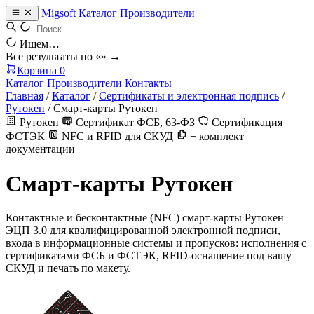
Migsoft
Каталог
Производители
Ищем…
Все результаты по «
» →
Корзина
0
Каталог
Производители
Контакты
Главная
/
Каталог
/
Сертификаты и электронная подпись
/
Рутокен
/
Смарт-карты Рутокен
Рутокен
Сертификат ФСБ, 63-ФЗ
Сертификация
ФСТЭК
NFC и RFID для СКУД
+ комплект
документации
Смарт-карты Рутокен
Контактные и бесконтактные (NFC) смарт-карты Рутокен
ЭЦП 3.0 для квалифицированной электронной подписи,
входа в информационные системы и пропусков: исполнения с
сертификатами ФСБ и ФСТЭК, RFID-оснащение под вашу
СКУД и печать по макету.