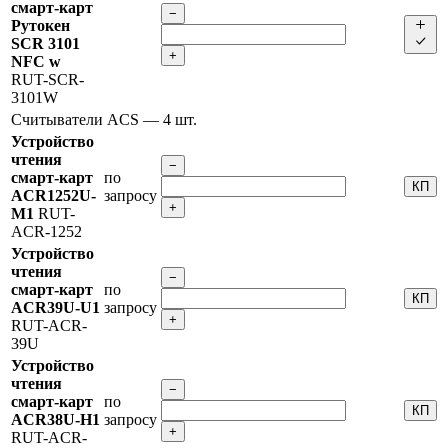
смарт-карт
−
Рутокен
SCR 3101
+
NFC w
RUT-SCR-
3101W
Считыватели ACS
— 4 шт.
Устройство
чтения
−
смарт-карт
по
КП
ACR1252U-
запросу
+
M1
RUT-
ACR-1252
Устройство
чтения
−
смарт-карт
по
КП
ACR39U-U1
запросу
+
RUT-ACR-
39U
Устройство
чтения
−
смарт-карт
по
КП
ACR38U-H1
запросу
+
RUT-ACR-