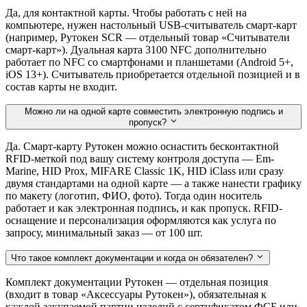
Да, для контактной карты. Чтобы работать с ней на
компьютере, нужен настольный USB-считыватель смарт-карт
(например, Рутокен SCR — отдельный товар «Считыватели
смарт-карт»). Дуальная карта 3100 NFC дополнительно
работает по NFC со смартфонами и планшетами (Android 5+,
iOS 13+). Считыватель приобретается отдельной позицией и в
состав карты не входит.
Можно ли на одной карте совместить электронную подпись и
пропуск?
Да. Смарт-карту Рутокен можно оснастить бесконтактной
RFID-меткой под вашу систему контроля доступа — Em-
Marine, HID Prox, MIFARE Classic 1K, HID iClass или сразу
двумя стандартами на одной карте — а также нанести графику
по макету (логотип, ФИО, фото). Тогда один носитель
работает и как электронная подпись, и как пропуск. RFID-
оснащение и персонализация оформляются как услуга по
запросу, минимальный заказ — от 100 шт.
Что такое комплект документации и когда он обязателен?
Комплект документации Рутокен — отдельная позиция
(входит в товар «Аксессуары Рутокен»), обязательная к
каждой закупаемой партии изделий с сертификатом ФСБ или