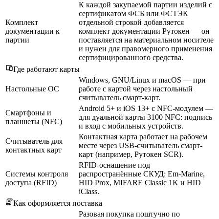
К каждой закупаемой партии изделий с
сертификатом ФСБ или ФСТЭК
Комплект
отдельной строкой добавляется
документации к
комплект документации Рутокен — он
партии
поставляется на материальном носителе
и нужен для правомерного применения
сертифицированного средства.
Где работают карты
Windows, GNU/Linux и macOS — при
Настольные ОС
работе с картой через настольный
считыватель смарт-карт.
Android 5+ и iOS 13+ с NFC-модулем —
Смартфоны и
для дуальной карты 3100 NFC: подпись
планшеты (NFC)
и вход с мобильных устройств.
Контактная карта работает на рабочем
Считыватель для
месте через USB-считыватель смарт-
контактных карт
карт (например, Рутокен SCR).
RFID-оснащение под
Системы контроля
распространённые СКУД: Em-Marine,
доступа (RFID)
HID Prox, MIFARE Classic 1K и HID
iClass.
Как оформляется поставка
Разовая покупка поштучно по