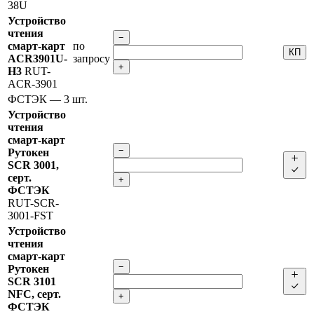
38U
Устройство
чтения
−
смарт-карт
по
КП
ACR3901U-
запросу
+
H3
RUT-
ACR-3901
ФСТЭК
— 3 шт.
Устройство
чтения
смарт-карт
−
Рутокен
SCR 3001,
серт.
+
ФСТЭК
RUT-SCR-
3001-FST
Устройство
чтения
смарт-карт
−
Рутокен
SCR 3101
NFC, серт.
+
ФСТЭК