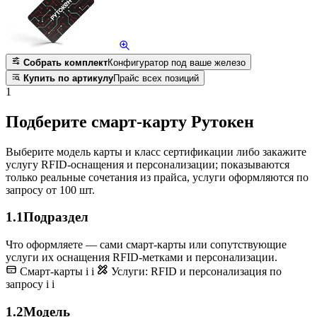
Собрать комплект
Конфигуратор под ваше железо
Купить по артикулу
Прайс всех позиций
1
Подберите смарт-карту Рутокен
Выберите модель карты и класс сертификации либо закажите
услугу RFID-оснащения и персонализации; показываются
только реальные сочетания из прайса, услуги оформляются по
запросу от 100 шт.
1.1
Подраздел
Что оформляете — сами смарт-карты или сопутствующие
услуги их оснащения RFID-метками и персонализации.
Смарт-карты
i
i
Услуги: RFID и персонализация
по
запросу
i
i
1.2
Модель