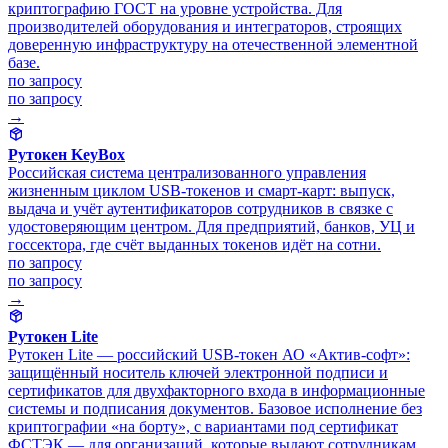
криптографию ГОСТ на уровне устройства. Для
производителей оборудования и интеграторов, строящих
доверенную инфраструктуру на отечественной элементной
базе.
по запросу
по запросу
→
Рутокен KeyBox
Российская система централизованного управления
жизненным циклом USB-токенов и смарт-карт: выпуск,
выдача и учёт аутентификаторов сотрудников в связке с
удостоверяющим центром. Для предприятий, банков, УЦ и
госсектора, где счёт выданных токенов идёт на сотни.
по запросу
по запросу
→
Рутокен Lite
Рутокен Lite — российский USB-токен АО «Актив-софт»:
защищённый носитель ключей электронной подписи и
сертификатов для двухфакторного входа в информационные
системы и подписания документов. Базовое исполнение без
криптографии «на борту», с вариантами под сертификат
ФСТЭК — для организаций, которые выдают сотрудникам