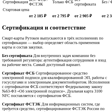
Сертификация
Только ФСБ
Без /
ФСТЭК
сертификата
Стартовая цена
от 2 185 ₽
от 2 795 ₽
от 2 905 ₽
от 2 
Сертификация и соответствие
Смарт-карты Рутокен выпускаются в трёх исполнениях по
сертификации — выбор определяет область применения
карты и состав закупки.
Без сертификата
Для внутренних задач компании без
требований регулятора: аутентификация сотрудников и вход
на рабочие места. Самый доступный вариант.
Сертификат ФСБ
Сертифицированное средство
электронной подписи для квалифицированной ЭП, работы с
госуслугами и электронным документооборотом. Исполнения
с сертификатом ФСБ соответствуют Федеральному закону
№63-ФЗ «Об электронной подписи». Дуальная карта 3100
NFC поставляется с сертификатом ФСБ.
Сертификат ФСТЭК
Для информационных систем, где
требуется средство, сертифицированное ФСТЭК России по