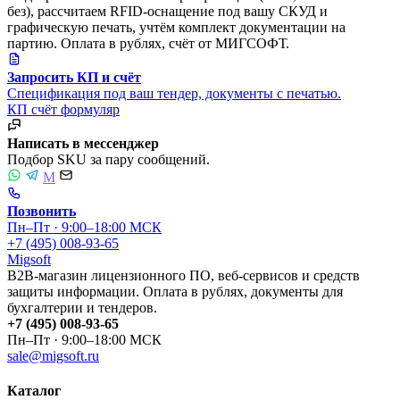
без), рассчитаем RFID-оснащение под вашу СКУД и
графическую печать, учтём комплект документации на
партию. Оплата в рублях, счёт от МИГСОФТ.
Запросить КП и счёт
Спецификация под ваш тендер, документы с печатью.
КП
счёт
формуляр
Написать в мессенджер
Подбор SKU за пару сообщений.
M
Позвонить
Пн–Пт · 9:00–18:00 МСК
+7 (495) 008-93-65
Migsoft
B2B-магазин лицензионного ПО, веб-сервисов и средств
защиты информации. Оплата в рублях, документы для
бухгалтерии и тендеров.
+7 (495) 008-93-65
Пн–Пт · 9:00–18:00 МСК
sale@migsoft.ru
Каталог