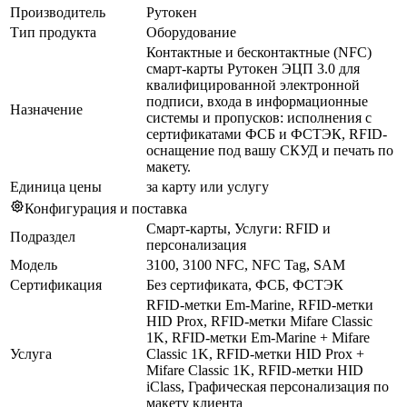
Производитель
Рутокен
Тип продукта
Оборудование
Контактные и бесконтактные (NFC)
смарт-карты Рутокен ЭЦП 3.0 для
квалифицированной электронной
подписи, входа в информационные
Назначение
системы и пропусков: исполнения с
сертификатами ФСБ и ФСТЭК, RFID-
оснащение под вашу СКУД и печать по
макету.
Единица цены
за карту или услугу
Конфигурация и поставка
Смарт-карты, Услуги: RFID и
Подраздел
персонализация
Модель
3100, 3100 NFC, NFC Tag, SAM
Сертификация
Без сертификата, ФСБ, ФСТЭК
RFID-метки Em-Marine, RFID-метки
HID Prox, RFID-метки Mifare Classic
1K, RFID-метки Em-Marine + Mifare
Услуга
Classic 1K, RFID-метки HID Prox +
Mifare Classic 1K, RFID-метки HID
iClass, Графическая персонализация по
макету клиента