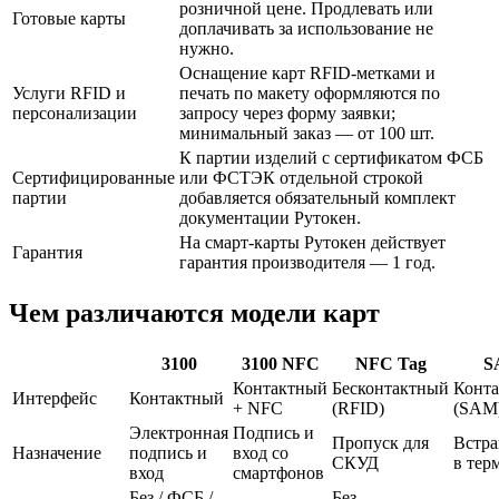
розничной цене. Продлевать или
Готовые карты
доплачивать за использование не
нужно.
Оснащение карт RFID-метками и
Услуги RFID и
печать по макету оформляются по
персонализации
запросу через форму заявки;
минимальный заказ — от 100 шт.
К партии изделий с сертификатом ФСБ
Сертифицированные
или ФСТЭК отдельной строкой
партии
добавляется обязательный комплект
документации Рутокен.
На смарт-карты Рутокен действует
Гарантия
гарантия производителя — 1 год.
Чем различаются модели карт
3100
3100 NFC
NFC Tag
S
Контактный
Бесконтактный
Конт
Интерфейс
Контактный
+ NFC
(RFID)
(SAM
Электронная
Подпись и
Пропуск для
Встра
Назначение
подпись и
вход со
СКУД
в тер
вход
смартфонов
Без / ФСБ /
Без