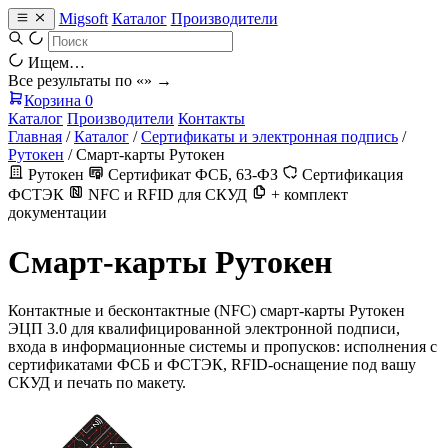
Migsoft
Каталог
Производители
Ищем…
Все результаты по «
» →
Корзина
0
Каталог
Производители
Контакты
Главная
/
Каталог
/
Сертификаты и электронная подпись
/
Рутокен
/
Смарт-карты Рутокен
Рутокен
Сертификат ФСБ, 63-ФЗ
Сертификация
ФСТЭК
NFC и RFID для СКУД
+ комплект
документации
Смарт-карты Рутокен
Контактные и бесконтактные (NFC) смарт-карты Рутокен
ЭЦП 3.0 для квалифицированной электронной подписи,
входа в информационные системы и пропусков: исполнения с
сертификатами ФСБ и ФСТЭК, RFID-оснащение под вашу
СКУД и печать по макету.