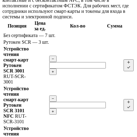
контактные и с бесконтактным NFC, в том числе в
исполнении с сертификатом ФСТЭК. Для рабочих мест, где
сотрудники используют смарт-карты и токены для входа в
системы и электронной подписи.
Цена
Позиция
Кол-во
Сумма
за ед.
Без сертификата
— 7 шт.
Рутокен SCR
— 3 шт.
Устройство
чтения
−
смарт-карт
Рутокен
SCR 3001
+
RUT-SCR-
3001
Устройство
чтения
−
смарт-карт
Рутокен
SCR 3101
+
NFC
RUT-
SCR-3101
Устройство
чтения