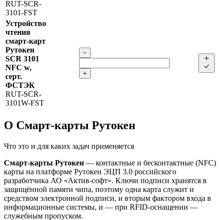
RUT-SCR-
3101-FST
Устройство
чтения
смарт-карт
Рутокен
−
SCR 3101
NFC w,
+
серт.
ФСТЭК
RUT-SCR-
3101W-FST
О Смарт-карты Рутокен
Что это и для каких задач применяется
Смарт-карты Рутокен
— контактные и бесконтактные (NFC)
карты на платформе Рутокен ЭЦП 3.0 российского
разработчика АО «Актив-софт». Ключи подписи хранятся в
защищённой памяти чипа, поэтому одна карта служит и
средством электронной подписи, и вторым фактором входа в
информационные системы, и — при RFID-оснащении —
служебным пропуском.