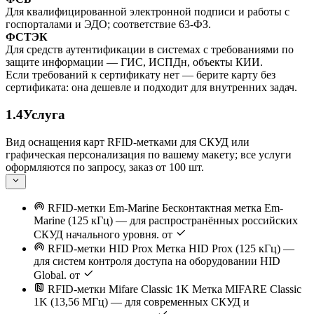
Для квалифицированной электронной подписи и работы с
госпорталами и ЭДО; соответствие 63-ФЗ.
ФСТЭК
Для средств аутентификации в системах с требованиями по
защите информации — ГИС, ИСПДн, объекты КИИ.
Если требований к сертификату нет — берите карту без
сертификата: она дешевле и подходит для внутренних задач.
1.4
Услуга
Вид оснащения карт RFID-метками для СКУД или
графическая персонализация по вашему макету; все услуги
оформляются по запросу, заказ от 100 шт.
RFID-метки Em-Marine
Бесконтактная метка Em-
Marine (125 кГц) — для распространённых российских
СКУД начального уровня.
от
RFID-метки HID Prox
Метка HID Prox (125 кГц) —
для систем контроля доступа на оборудовании HID
Global.
от
RFID-метки Mifare Classic 1K
Метка MIFARE Classic
1K (13,56 МГц) — для современных СКУД и