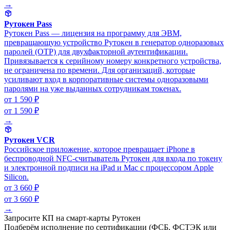
→
Рутокен Pass
Рутокен Pass — лицензия на программу для ЭВМ,
превращающую устройство Рутокен в генератор одноразовых
паролей (OTP) для двухфакторной аутентификации.
Привязывается к серийному номеру конкретного устройства,
не ограничена по времени. Для организаций, которые
усиливают вход в корпоративные системы одноразовыми
паролями на уже выданных сотрудникам токенах.
от 1 590 ₽
от 1 590 ₽
→
Рутокен VCR
Российское приложение, которое превращает iPhone в
беспроводной NFC-считыватель Рутокен для входа по токену
и электронной подписи на iPad и Mac с процессором Apple
Silicon.
от 3 660 ₽
от 3 660 ₽
→
Запросите КП на смарт-карты Рутокен
Подберём исполнение по сертификации (ФСБ, ФСТЭК или