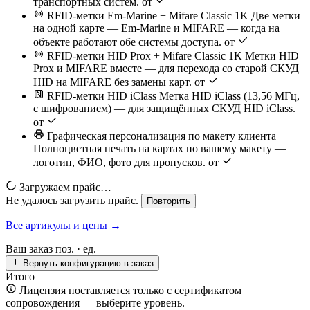
транспортных систем.
от
RFID-метки Em-Marine + Mifare Classic 1K
Две метки
на одной карте — Em-Marine и MIFARE — когда на
объекте работают обе системы доступа.
от
RFID-метки HID Prox + Mifare Classic 1K
Метки HID
Prox и MIFARE вместе — для перехода со старой СКУД
HID на MIFARE без замены карт.
от
RFID-метки HID iClass
Метка HID iClass (13,56 МГц,
с шифрованием) — для защищённых СКУД HID iClass.
от
Графическая персонализация по макету клиента
Полноцветная печать на картах по вашему макету —
логотип, ФИО, фото для пропусков.
от
Загружаем прайс…
Не удалось загрузить прайс.
Повторить
Все артикулы и цены →
Ваш заказ
поз. ·
ед.
Вернуть конфигурацию в заказ
Итого
Лицензия поставляется только с сертификатом
сопровождения — выберите уровень.