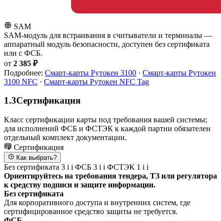
SAM
SAM-модуль для встраивания в считыватели и терминалы —
аппаратный модуль безопасности, доступен без сертификата
или с ФСБ.
от
2 385 ₽
Подробнее:
Смарт-карты Рутокен 3100
·
Смарт-карты Рутокен
3100 NFC
·
Смарт-карты Рутокен NFC Tag
1.3
Сертификация
Класс сертификации карты под требования вашей системы;
для исполнений ФСБ и ФСТЭК к каждой партии обязателен
отдельный комплект документации.
Сертификация
Как выбрать?
Без сертификата
3
i
i
ФСБ
3
i
i
ФСТЭК
1
i
i
Ориентируйтесь на требования тендера, ТЗ или регулятора
к средству подписи и защите информации.
Без сертификата
Для корпоративного доступа и внутренних систем, где
сертифицированное средство защиты не требуется.
ФСБ