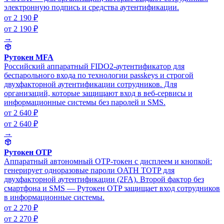
электронную подпись и средства аутентификации.
от 2 190 ₽
от 2 190 ₽
→
Рутокен MFA
Российский аппаратный FIDO2-аутентификатор для
беспарольного входа по технологии passkeys и строгой
двухфакторной аутентификации сотрудников. Для
организаций, которые защищают вход в веб-сервисы и
информационные системы без паролей и SMS.
от 2 640 ₽
от 2 640 ₽
→
Рутокен OTP
Аппаратный автономный OTP-токен с дисплеем и кнопкой:
генерирует одноразовые пароли OATH TOTP для
двухфакторной аутентификации (2FA). Второй фактор без
смартфона и SMS — Рутокен OTP защищает вход сотрудников
в информационные системы.
от 2 270 ₽
от 2 270 ₽