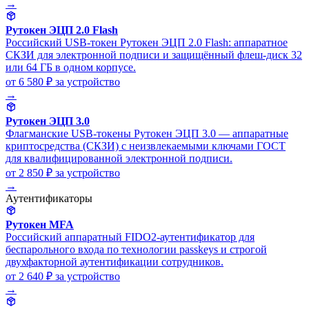
→
Рутокен ЭЦП 2.0 Flash
Российский USB-токен Рутокен ЭЦП 2.0 Flash: аппаратное
СКЗИ для электронной подписи и защищённый флеш-диск 32
или 64 ГБ в одном корпусе.
от 6 580 ₽
за устройство
→
Рутокен ЭЦП 3.0
Флагманские USB-токены Рутокен ЭЦП 3.0 — аппаратные
криптосредства (СКЗИ) с неизвлекаемыми ключами ГОСТ
для квалифицированной электронной подписи.
от 2 850 ₽
за устройство
→
Аутентификаторы
Рутокен MFA
Российский аппаратный FIDO2-аутентификатор для
беспарольного входа по технологии passkeys и строгой
двухфакторной аутентификации сотрудников.
от 2 640 ₽
за устройство
→