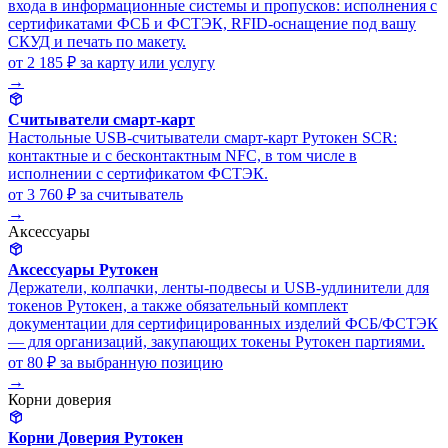
входа в информационные системы и пропусков: исполнения с
сертификатами ФСБ и ФСТЭК, RFID-оснащение под вашу
СКУД и печать по макету.
от 2 185 ₽
за карту или услугу
→
Считыватели смарт-карт
Настольные USB-считыватели смарт-карт Рутокен SCR:
контактные и с бесконтактным NFC, в том числе в
исполнении с сертификатом ФСТЭК.
от 3 760 ₽
за считыватель
→
Аксессуары
Аксессуары Рутокен
Держатели, колпачки, ленты-подвесы и USB-удлинители для
токенов Рутокен, а также обязательный комплект
документации для сертифицированных изделий ФСБ/ФСТЭК
— для организаций, закупающих токены Рутокен партиями.
от 80 ₽
за выбранную позицию
→
Корни доверия
Корни Доверия Рутокен