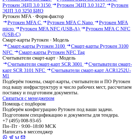
Рутокен ЭЦП 3.0 3150
Рутокен ЭЦП 3.0 3127
Рутокен
ЭЦП 3.0 3250 БИО
Рутокен MFA · Форм-фактор
Рутокен MFA C
Рутокен MFA C Nano
Рутокен MFA
micro
Рутокен MFA NFC (USB-A)
Рутокен MFA C NFC
(USB-C)
Смарт-карты Рутокен · Модель
Смарт-карты Рутокен 3100
Смарт-карты Рутокен 3100
NFC
Смарт-карты Рутокен NFC Tag
Считыватели смарт-карт · Модель
Считыватели смарт-карт SCR 3001
Считыватели смарт-
карт SCR 3101 NFC
Считыватели смарт-карт ACR1252U-
M1
Подберём токены, смарт-карты, считыватели и ПО Рутокен
под вашу инфраструктуру и число рабочих мест, рассчитаем
поставку и подготовим документы.
Связаться с менеджером
Помощь с подбором
Подберём конфигурацию Рутокен под ваши задачи.
Подготовим спецификацию и документы для тендера.
+7 (495) 008-93-65
Пн–Пт · 9:00–18:00 МСК
Написать в мессенджер
M