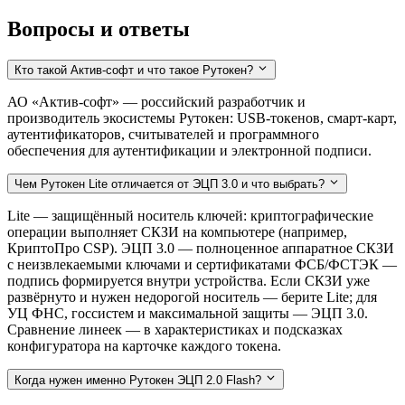
Вопросы и ответы
Кто такой Актив-софт и что такое Рутокен?
АО «Актив-софт» — российский разработчик и
производитель экосистемы Рутокен: USB-токенов, смарт-карт,
аутентификаторов, считывателей и программного
обеспечения для аутентификации и электронной подписи.
Чем Рутокен Lite отличается от ЭЦП 3.0 и что выбрать?
Lite — защищённый носитель ключей: криптографические
операции выполняет СКЗИ на компьютере (например,
КриптоПро CSP). ЭЦП 3.0 — полноценное аппаратное СКЗИ
с неизвлекаемыми ключами и сертификатами ФСБ/ФСТЭК —
подпись формируется внутри устройства. Если СКЗИ уже
развёрнуто и нужен недорогой носитель — берите Lite; для
УЦ ФНС, госсистем и максимальной защиты — ЭЦП 3.0.
Сравнение линеек — в характеристиках и подсказках
конфигуратора на карточке каждого токена.
Когда нужен именно Рутокен ЭЦП 2.0 Flash?