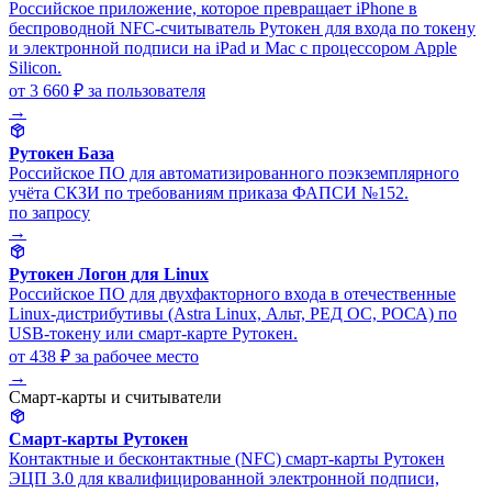
Российское приложение, которое превращает iPhone в
беспроводной NFC-считыватель Рутокен для входа по токену
и электронной подписи на iPad и Mac с процессором Apple
Silicon.
от 3 660 ₽
за пользователя
→
Рутокен База
Российское ПО для автоматизированного поэкземплярного
учёта СКЗИ по требованиям приказа ФАПСИ №152.
по запросу
→
Рутокен Логон для Linux
Российское ПО для двухфакторного входа в отечественные
Linux-дистрибутивы (Astra Linux, Альт, РЕД ОС, РОСА) по
USB-токену или смарт-карте Рутокен.
от 438 ₽
за рабочее место
→
Смарт-карты и считыватели
Смарт-карты Рутокен
Контактные и бесконтактные (NFC) смарт-карты Рутокен
ЭЦП 3.0 для квалифицированной электронной подписи,