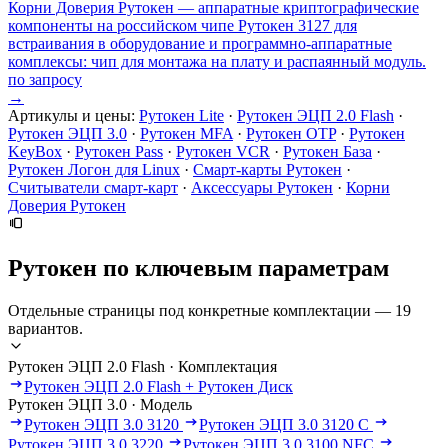
Корни Доверия Рутокен — аппаратные криптографические
компоненты на российском чипе Рутокен 3127 для
встраивания в оборудование и программно-аппаратные
комплексы: чип для монтажа на плату и распаянный модуль.
по запросу
→
Артикулы и цены:
Рутокен Lite
·
Рутокен ЭЦП 2.0 Flash
·
Рутокен ЭЦП 3.0
·
Рутокен MFA
·
Рутокен OTP
·
Рутокен
KeyBox
·
Рутокен Pass
·
Рутокен VCR
·
Рутокен База
·
Рутокен Логон для Linux
·
Смарт-карты Рутокен
·
Считыватели смарт-карт
·
Аксессуары Рутокен
·
Корни
Доверия Рутокен
Рутокен по ключевым параметрам
Отдельные страницы под конкретные комплектации — 19
вариантов.
Рутокен ЭЦП 2.0 Flash · Комплектация
Рутокен ЭЦП 2.0 Flash + Рутокен Диск
Рутокен ЭЦП 3.0 · Модель
Рутокен ЭЦП 3.0 3120
Рутокен ЭЦП 3.0 3120 C
Рутокен ЭЦП 3.0 3220
Рутокен ЭЦП 3.0 3100 NFC