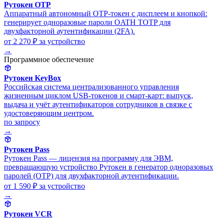
Рутокен OTP
Аппаратный автономный OTP-токен с дисплеем и кнопкой:
генерирует одноразовые пароли OATH TOTP для
двухфакторной аутентификации (2FA).
от 2 270 ₽
за устройство
→
Программное обеспечение
Рутокен KeyBox
Российская система централизованного управления
жизненным циклом USB-токенов и смарт-карт: выпуск,
выдача и учёт аутентификаторов сотрудников в связке с
удостоверяющим центром.
по запросу
→
Рутокен Pass
Рутокен Pass — лицензия на программу для ЭВМ,
превращающую устройство Рутокен в генератор одноразовых
паролей (OTP) для двухфакторной аутентификации.
от 1 590 ₽
за устройство
→
Рутокен VCR