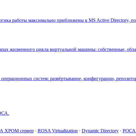
логика работы максимально приближены к MS Active Directory, 
апах жизненного цикла виртуальной машины: собственные, обла
перационных систем: развёртывание, конфигурации, репозитор
ОСА.
А ХРОМ сервер
·
ROSA Virtualization
·
Dynamic Directory
·
РОСА 