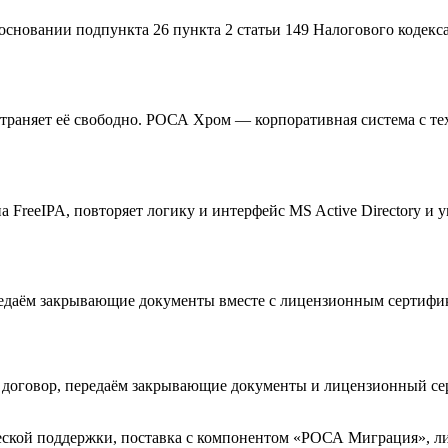
основании подпункта 26 пункта 2 статьи 149 Налогового кодекс
траняет её свободно. РОСА Хром — корпоративная система с т
 на FreeIPA, повторяет логику и интерфейс MS Active Directory 
редаём закрывающие документы вместе с лицензионным сертифик
м договор, передаём закрывающие документы и лицензионный с
ческой поддержки, поставка с компонентом «РОСА Миграция»,