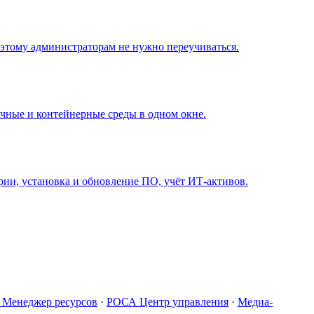
поэтому администраторам не нужно переучиваться.
чные и контейнерные среды в одном окне.
ии, установка и обновление ПО, учёт ИТ-активов.
Менеджер ресурсов
·
РОСА Центр управления
·
Медиа-