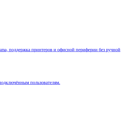
asma, поддержка принтеров и офисной периферии без ручной
 подключённым пользователям.