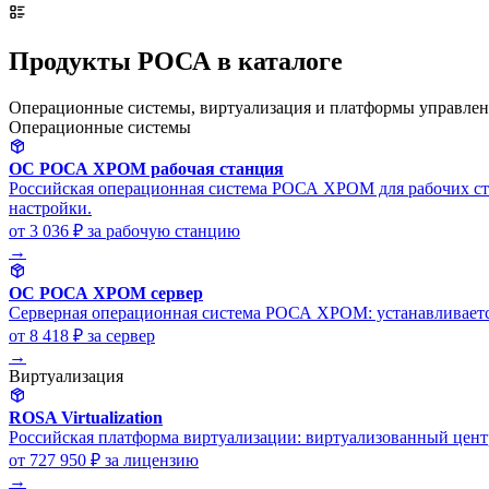
Продукты РОСА в каталоге
Операционные системы, виртуализация и платформы управлен
Операционные системы
ОС РОСА ХРОМ рабочая станция
Российская операционная система РОСА ХРОМ для рабочих стан
настройки.
от 3 036 ₽
за рабочую станцию
→
ОС РОСА ХРОМ сервер
Серверная операционная система РОСА ХРОМ: устанавливается
от 8 418 ₽
за сервер
→
Виртуализация
ROSA Virtualization
Российская платформа виртуализации: виртуализованный центр
от 727 950 ₽
за лицензию
→