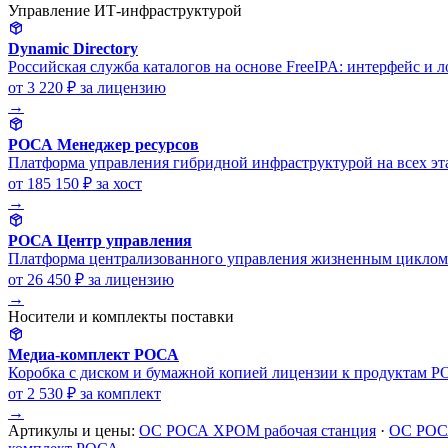
Управление ИТ-инфраструктурой
Dynamic Directory
Российская служба каталогов на основе FreeIPA: интерфейс и 
от 3 220 ₽
за лицензию
→
РОСА Менеджер ресурсов
Платформа управления гибридной инфраструктурой на всех эт
от 185 150 ₽
за хост
→
РОСА Центр управления
Платформа централизованного управления жизненным циклом о
от 26 450 ₽
за лицензию
→
Носители и комплекты поставки
Медиа-комплект РОСА
Коробка с диском и бумажной копией лицензии к продуктам Р
от 2 530 ₽
за комплект
→
Артикулы и цены:
ОС РОСА ХРОМ рабочая станция
·
ОС РОС