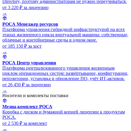
Directory, поэтому администраторам не нужно переучиваться.
от 3 220 ₽
за лицензию
→
РОСА Менеджер ресурсов
Платформа управления гибридной инфраструктурой на всех
этапах жизненного цикла виртуальной машины: собственные,
облачные и контейнерные среды в одном окне.
от 185 150 ₽
за хост
→
РОСА Центр управления
Платформа централизованного управления жизненным
циклом операционных систем: развёртывание, конфигурации,
репозитории, установка и обновление ПО, учёт ИТ-активов.
от 26 450 ₽
за лицензию
→
Носители и комплекты поставки
Медиа-комплект РОСА
Коробка с диском и бумажной копией лицензии к продуктам
РОСА.
от 2 530 ₽
за комплект
→