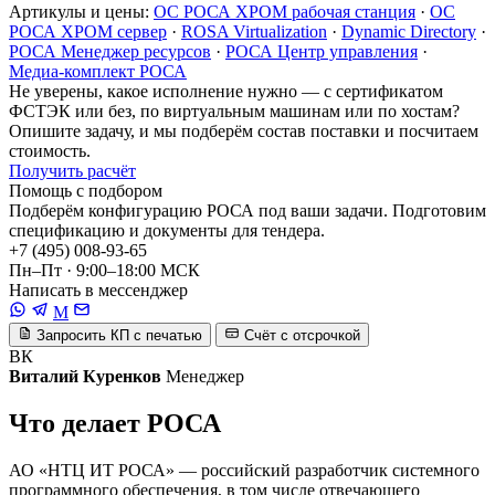
Артикулы и цены:
ОС РОСА ХРОМ рабочая станция
·
ОС
РОСА ХРОМ сервер
·
ROSA Virtualization
·
Dynamic Directory
·
РОСА Менеджер ресурсов
·
РОСА Центр управления
·
Медиа-комплект РОСА
Не уверены, какое исполнение нужно — с сертификатом
ФСТЭК или без, по виртуальным машинам или по хостам?
Опишите задачу, и мы подберём состав поставки и посчитаем
стоимость.
Получить расчёт
Помощь с подбором
Подберём конфигурацию РОСА под ваши задачи. Подготовим
спецификацию и документы для тендера.
+7 (495) 008-93-65
Пн–Пт · 9:00–18:00 МСК
Написать в мессенджер
M
Запросить КП с печатью
Счёт с отсрочкой
ВК
Виталий Куренков
Менеджер
Что делает РОСА
АО «НТЦ ИТ РОСА» — российский разработчик системного
программного обеспечения, в том числе отвечающего