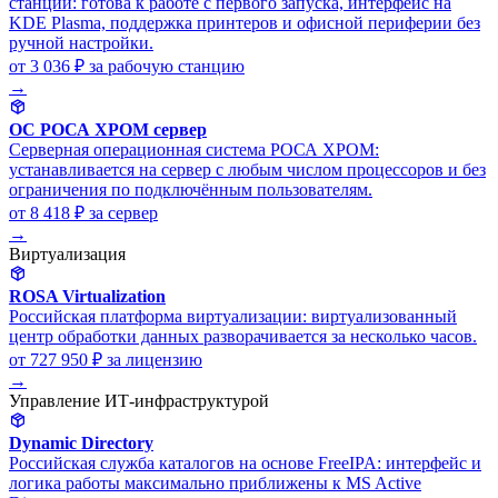
станций: готова к работе с первого запуска, интерфейс на
KDE Plasma, поддержка принтеров и офисной периферии без
ручной настройки.
от 3 036 ₽
за рабочую станцию
→
ОС РОСА ХРОМ сервер
Серверная операционная система РОСА ХРОМ:
устанавливается на сервер с любым числом процессоров и без
ограничения по подключённым пользователям.
от 8 418 ₽
за сервер
→
Виртуализация
ROSA Virtualization
Российская платформа виртуализации: виртуализованный
центр обработки данных разворачивается за несколько часов.
от 727 950 ₽
за лицензию
→
Управление ИТ-инфраструктурой
Dynamic Directory
Российская служба каталогов на основе FreeIPA: интерфейс и
логика работы максимально приближены к MS Active