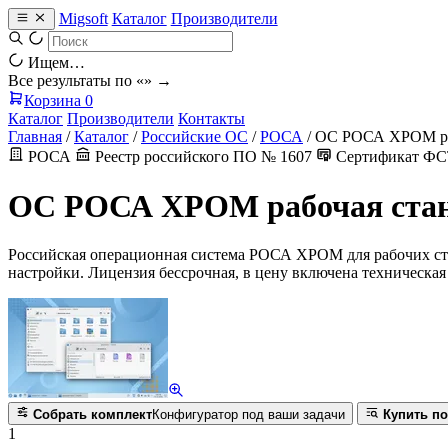
Migsoft
Каталог
Производители
Ищем…
Все результаты по «
» →
Корзина
0
Каталог
Производители
Контакты
Главная
/
Каталог
/
Российские ОС
/
РОСА
/
ОС РОСА ХРОМ ра
РОСА
Реестр российского ПО № 1607
Сертификат ФСТ
ОС РОСА ХРОМ рабочая ста
Российская операционная система РОСА ХРОМ для рабочих стан
настройки. Лицензия бессрочная, в цену включена техническая
Собрать комплект
Конфигуратор под ваши задачи
Купить по
1