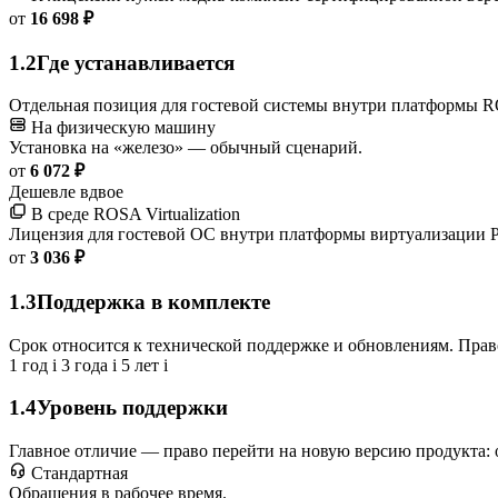
от
16 698 ₽
1.2
Где устанавливается
Отдельная позиция для гостевой системы внутри платформы RO
На физическую машину
Установка на «железо» — обычный сценарий.
от
6 072 ₽
Дешевле вдвое
В среде ROSA Virtualization
Лицензия для гостевой ОС внутри платформы виртуализации Р
от
3 036 ₽
1.3
Поддержка в комплекте
Срок относится к технической поддержке и обновлениям. Право
1 год
i
3 года
i
5 лет
i
1.4
Уровень поддержки
Главное отличие — право перейти на новую версию продукта: 
Стандартная
Обращения в рабочее время.