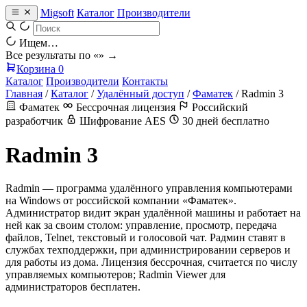
Migsoft
Каталог
Производители
Ищем…
Все результаты по «
» →
Корзина
0
Каталог
Производители
Контакты
Главная
/
Каталог
/
Удалённый доступ
/
Фаматек
/
Radmin 3
Фаматек
Бессрочная лицензия
Российский
разработчик
Шифрование AES
30 дней бесплатно
Radmin 3
Radmin — программа удалённого управления компьютерами
на Windows от российской компании «Фаматек».
Администратор видит экран удалённой машины и работает на
ней как за своим столом: управление, просмотр, передача
файлов, Telnet, текстовый и голосовой чат. Радмин ставят в
службах техподдержки, при администрировании серверов и
для работы из дома. Лицензия бессрочная, считается по числу
управляемых компьютеров; Radmin Viewer для
администраторов бесплатен.