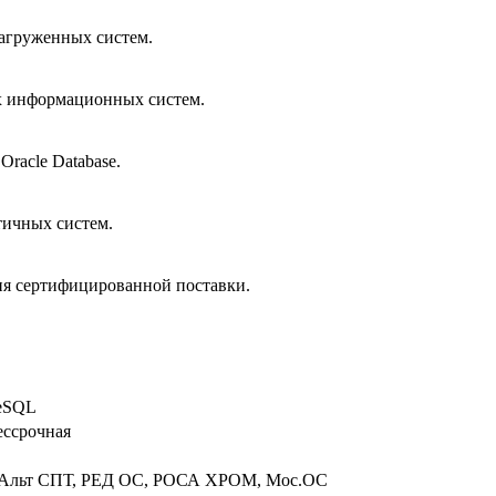
агруженных систем.
х информационных систем.
racle Database.
тичных систем.
ния сертифицированной поставки.
reSQL
ессрочная
ad, Альт СПТ, РЕД ОС, РОСА ХРОМ, Мос.ОС