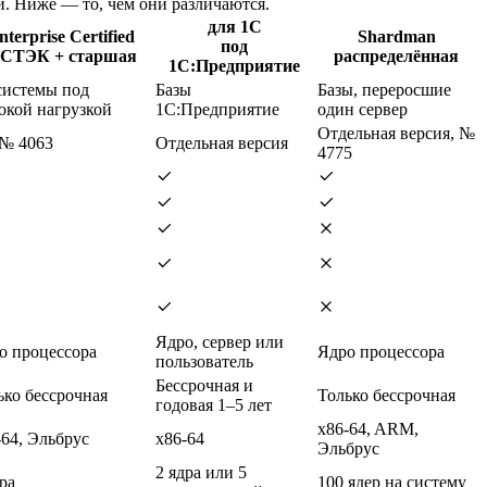
. Ниже — то, чем они различаются.
для 1С
nterprise Certified
Shardman
под
СТЭК + старшая
распределённая
1С:Предприятие
системы под
Базы
Базы, переросшие
окой нагрузкой
1С:Предприятие
один сервер
Отдельная версия, №
 № 4063
Отдельная версия
4775
Ядро, сервер или
о процессора
Ядро процессора
пользователь
Бессрочная и
ько бессрочная
Только бессрочная
годовая 1–5 лет
x86-64, ARM,
-64, Эльбрус
x86-64
Эльбрус
2 ядра или 5
ра
100 ядер на систему