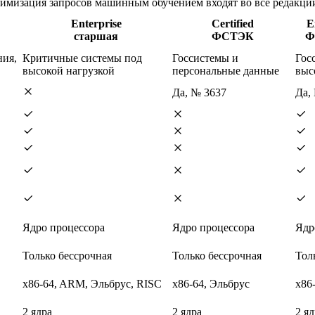
имизация запросов машинным обучением входят во все редакции
Enterprise
Certified
E
старшая
ФСТЭК
Ф
ния,
Критичные системы под
Госсистемы и
Гос
высокой нагрузкой
персональные данные
выс
Да, № 3637
Да,
Ядро процессора
Ядро процессора
Ядр
Только бессрочная
Только бессрочная
Тол
x86-64, ARM, Эльбрус, RISC
x86-64, Эльбрус
x86
2 ядра
2 ядра
2 яд