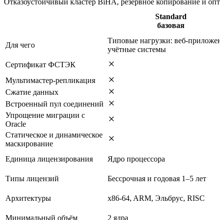
Отказоустойчивый кластер BiHA, резервное копирование и опт
Standard
базовая
Типовые нагрузки: веб-приложе
Для чего
учётные системы
Сертификат ФСТЭК
Мультимастер-репликация
Сжатие данных
Встроенный пул соединений
Упрощение миграции с
Oracle
Статическое и динамическое
маскирование
Единица лицензирования
Ядро процессора
Типы лицензий
Бессрочная и годовая 1–5 лет
Архитектуры
x86-64, ARM, Эльбрус, RISC
Минимальный объём
2 ядра