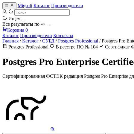
Migsoft
Каталог
Производители
Ищем…
Все результаты по «
» →
Корзина
0
Каталог
Производители
Контакты
Главная
/
Каталог
/
СУБД
/
Postgres Professional
/
Postgres Pro Ente
Postgres Professional
В реестре ПО № 104
Сертификат
Postgres Pro Enterprise Certifi
Сертифицированная ФСТЭК редакция Postgres Pro Enterprise д