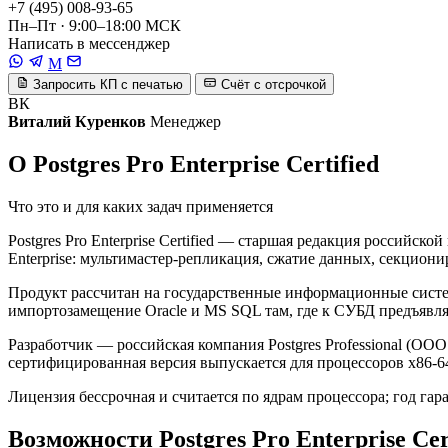
+7 (495) 008-93-65
Пн–Пт · 9:00–18:00 МСК
Написать в мессенджер
M
Запросить КП с печатью
Счёт с отсрочкой
ВК
Виталий Куренков
Менеджер
О Postgres Pro Enterprise Certified
Что это и для каких задач применяется
Postgres Pro Enterprise Certified — старшая редакция российс
Enterprise: мультимастер-репликация, сжатие данных, секцион
Продукт рассчитан на государственные информационные систем
импортозамещение Oracle и MS SQL там, где к СУБД предъявл
Разработчик — российская компания Postgres Professional (ООО
сертифицированная версия выпускается для процессоров x86-6
Лицензия бессрочная и считается по ядрам процессора; год га
Возможности Postgres Pro Enterprise Cer