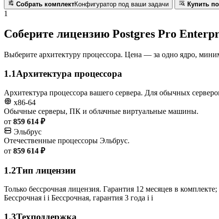
Собрать комплект
Конфигуратор под ваши задачи
Купить по
1
Соберите лицензию Postgres Pro Enterpri
Выберите архитектуру процессора. Цена — за одно ядро, миним
1.1
Архитектура процессора
Архитектура процессора вашего сервера. Для обычных серверо
x86-64
Обычные серверы, ПК и облачные виртуальные машины.
от
859 614 ₽
Эльбрус
Отечественные процессоры Эльбрус.
от
859 614 ₽
1.2
Тип лицензии
Только бессрочная лицензия. Гарантия 12 месяцев в комплекте; 
Бессрочная
i
i
Бессрочная, гарантия 3 года
i
i
1.3
Техподдержка