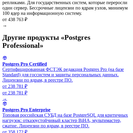
репликами. Для государственных систем, которые переросли
один сервер. Бессрочные лицензии по ядрам узлов, минимум
100 ядер на информационную систему.
от 438 763 ₽
→
Другие продукты «Postgres
Professional»
Postgres Pro Certified
Сертифицированная ФСТЭК редакция Postgres Pro (на базе
Standard) для госсистем и защиты персональных данных.
Лицензии по ядрам, в реестре ПО.
от 238 781 ₽
от 238 781 ₽
→
Postgres Pro Enterprise
Топовая российская СУБД на базе PostgreSQL для критичных
нагрузок: отказоустойчивый кластер BiHA, мультимастер,
сжатие. Лицензии по ядрам, в реестре ПО.
от 358 172 ₽