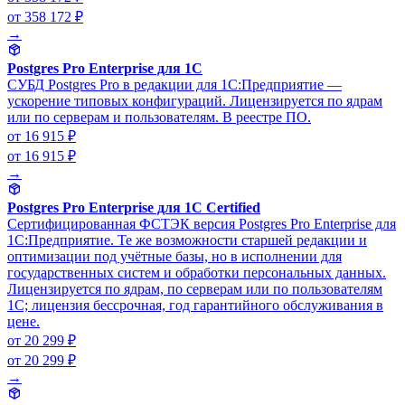
от 358 172 ₽
→
Postgres Pro Enterprise для 1С
СУБД Postgres Pro в редакции для 1С:Предприятие —
ускорение типовых конфигураций. Лицензируется по ядрам
или по серверам и пользователям. В реестре ПО.
от 16 915 ₽
от 16 915 ₽
→
Postgres Pro Enterprise для 1С Certified
Сертифицированная ФСТЭК версия Postgres Pro Enterprise для
1С:Предприятие. Те же возможности старшей редакции и
оптимизации под учётные базы, но в исполнении для
государственных систем и обработки персональных данных.
Лицензируется по ядрам, по серверам или по пользователям
1С; лицензия бессрочная, год гарантийного обслуживания в
цене.
от 20 299 ₽
от 20 299 ₽
→