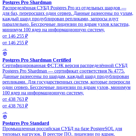
Postgres Pro Shardman
Распределённая СУБД Postgres Pro из отдельных шардов —
для баз, переросших один сервер. Данные разнесены по узлам,
каждый шард продублирован репликами, запросы идут
параллельно. Бессрочные лицензии по ядрам узлов кластера,
минимум 100 ядер на информационную систему.
от 146 255 ₽
от 146 255 ₽
→
Postgres Pro Shardman Certified
Сертифицированная ФСТЭК версия распределённой СУБД
Postgres Pro Shardman — сертификат соответствия № 4775.
Данные разнесены по шардам, каждый шард продублирован
репликами. Для государственных систем, которые переросли
один сервер. Бессрочные лицензии по ядрам узлов, минимум
100 ядер на информационную систему.
от 438 763 ₽
от 438 763 ₽
→
Postgres Pro Standard
Промышленная российская СУБД на базе PostgreSQL для
типовых нагрузок. В реестре ПО, лицензии по ядрам,