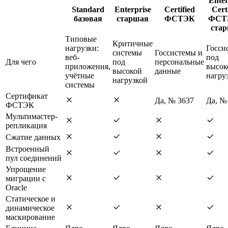
Enter
Standard
Enterprise
Certified
Cert
базовая
старшая
ФСТЭК
ФСТ
ста
Типовые
Критичные
нагрузки:
Госси
системы
Госсистемы и
веб-
под
Для чего
под
персональные
приложения,
высок
высокой
данные
учётные
нагру
нагрузкой
системы
Сертификат
Да, № 3637
Да, №
ФСТЭК
Мультимастер-
репликация
Сжатие данных
Встроенный
пул соединений
Упрощение
миграции с
Oracle
Статическое и
динамическое
маскирование