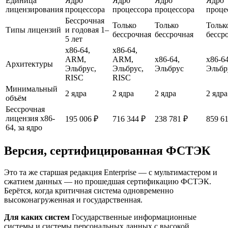
Единица
Ядро
Ядро
Ядро
Ядро
лицензирования
процессора
процессора
процессора
проце
Бессрочная
Только
Только
Тольк
Типы лицензий
и годовая 1–
бессрочная
бессрочная
бесср
5 лет
x86-64,
x86-64,
ARM,
ARM,
x86-64,
x86-64
Архитектуры
Эльбрус,
Эльбрус,
Эльбрус
Эльбр
RISC
RISC
Минимальный
2 ядра
2 ядра
2 ядра
2 ядра
объём
Бессрочная
лицензия x86-
195 006 ₽
716 344 ₽
238 781 ₽
859 6
64, за ядро
Версия, сертифицированная ФСТЭК
Это та же старшая редакция Enterprise — с мультимастером и
сжатием данных — но прошедшая сертификацию ФСТЭК.
Берётся, когда критичная система одновременно
высоконагруженная и государственная.
Для каких систем
Государственные информационные
системы и системы персональных данных с высокой