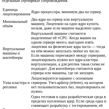
отдельный сертификат сопровождения.
Единица
Ядро процессора, минимум два на сервер.
лицензирования
Два ядра на сервер или виртуальную
Минимальный
машину. Лицензию на одно ядро купить
объём
нельзя, даже если машине выделено одно.
Виртуальной машине считаются
выделенные ей vCPU. Когда машин на
одном сервере много, выгоднее взять
лицензии на физические ядра хоста — тогда
Виртуальные
на нём можно запускать любое их число.
машины и
Если машины переезжают между серверами,
контейнеры
лицензировать нужно все ядра кластера
виртуализации, а для реплик такая схема не
подходит. Для контейнера считаются ядра
сервера или машины, где он запущен.
Лицензируются наравне с основным
Узлы кластера и
сервером. Узел-арбитр (referee), на котором
реплики
нет пользовательских баз, лицензировать не
нужно.
Одна тестовая и одна разработческая среда в
пределах купленных ядер. Если среда одна и
совмещает разработку с тестированием, ей