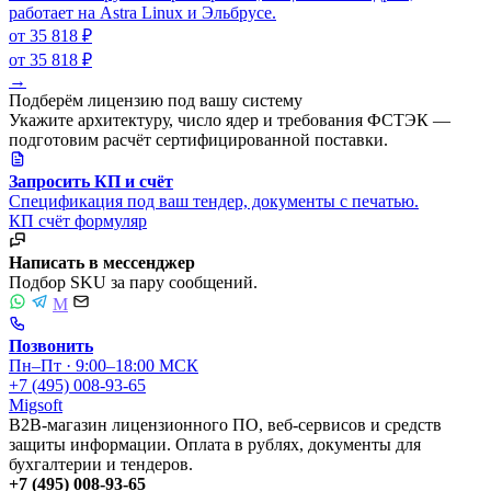
работает на Astra Linux и Эльбрусе.
от 35 818 ₽
от 35 818 ₽
→
Подберём лицензию под вашу систему
Укажите архитектуру, число ядер и требования ФСТЭК —
подготовим расчёт сертифицированной поставки.
Запросить КП и счёт
Спецификация под ваш тендер, документы с печатью.
КП
счёт
формуляр
Написать в мессенджер
Подбор SKU за пару сообщений.
M
Позвонить
Пн–Пт · 9:00–18:00 МСК
+7 (495) 008-93-65
Migsoft
B2B-магазин лицензионного ПО, веб-сервисов и средств
защиты информации. Оплата в рублях, документы для
бухгалтерии и тендеров.
+7 (495) 008-93-65