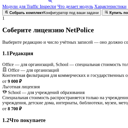
Модули для Traffic Inspector
Что делает модуль
Характеристики
Собрать комплект
Конфигуратор под ваши задачи
Купить по
1
Соберите лицензию NetPolice
Выберите редакцию и число учётных записей — оно должно совпа
1.1
Редакция
Office — для организаций, School — специальная стоимость то
Office — для организаций
Контентная фильтрация для коммерческих и государственных о
от
9 000 ₽
Льготная лицензия
School — для учреждений образования
Специальная стоимость распространяется только на учреждени
учреждения, детские дома, интернаты, библиотеки, музеи, мет
от
8 700 ₽
1.2
Что покупаете