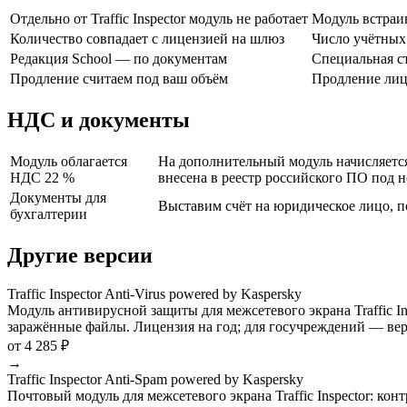
Отдельно от Traffic Inspector модуль не работает
Модуль встраив
Количество совпадает с лицензией на шлюз
Число учётных 
Редакция School — по документам
Специальная ст
Продление считаем под ваш объём
Продление лиц
НДС и документы
Модуль облагается
На дополнительный модуль начисляется
НДС 22 %
внесена в реестр российского ПО под 
Документы для
Выставим счёт на юридическое лицо, п
бухгалтерии
Другие версии
Traffic Inspector Anti-Virus powered by Kaspersky
Модуль антивирусной защиты для межсетевого экрана Traffic I
заражённые файлы. Лицензия на год; для госучреждений — верс
от 4 285 ₽
→
Traffic Inspector Anti-Spam powered by Kaspersky
Почтовый модуль для межсетевого экрана Traffic Inspector: к