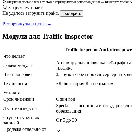
Лицензия поставляется только с сертификатом сопровождения — выберите уровень
Загружаем прайс…
Не удалось загрузить прайс.
Повторить
Все артикулы и цены →
Модули для Traffic Inspector
Traffic Inspector Anti-Virus pow
Что делает
Антивирусная проверка веб-трафика
Задача модуля
трафика
Что проверяет
Загрузки через прокси-сервер и вхо
Технология
«Лаборатория Касперского»
Условия
Срок лицензии
Один год
Special — госорганы и государствен
Льготная версия
образования
Ступени учётных
От 5 до 30
записей
Продажа отдельно от