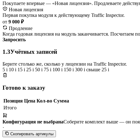
Покупаете впервые — «Новая лицензия». Продлеваете действу
Новая лицензия
Первая покупка модуля к действующему Traffic Inspector.
от
9 000 ₽
Продление
Когда годовая лицензия на модуль заканчивается. Посчитаем п
Запросить
1.3
Учётных записей
Берите столько же, сколько у лицензии на Traffic Inspector.
5
i
10
i
15
i
25
i
50
i
75
i
100
i
150
i
300
i
свыше 25
i
Готово к заказу
Позиция
Цена
Кол-во
Сумма
Итого
Конфигурация не выбрана
Соберите комплект выше — он появи
·
Скопировать артикулы