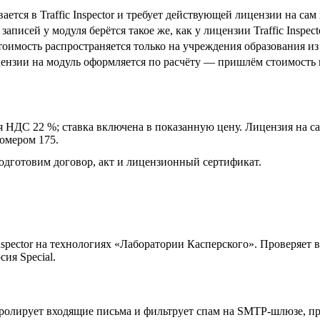
ается в Traffic Inspector и требует действующей лицензии на са
записей у модуля берётся такое же, как у лицензии Traffic Inspe
оимость распространяется только на учреждения образования из
ензии на модуль оформляется по расчёту — пришлём стоимость 
 НДС 22 %; ставка включена в показанную цену. Лицензия на са
номером 175.
одготовим договор, акт и лицензионный сертификат.
nspector на технологиях «Лаборатории Касперского». Проверяет
ия Special.
онтролирует входящие письма и фильтрует спам на SMTP-шлюзе, 