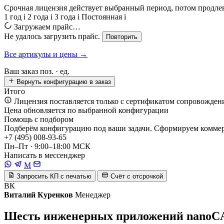
Срочная лицензия действует выбранный период, потом продлевае
1 год
i
2 года
i
3 года
i
Постоянная
i
Загружаем прайс…
Не удалось загрузить прайс.
Повторить
Все артикулы и цены →
Ваш заказ
поз. ·
ед.
Вернуть конфигурацию в заказ
Итого
Лицензия поставляется только с сертификатом сопровожден
Цена обновляется по выбранной конфигурации
Помощь с подбором
Подберём конфигурацию под ваши задачи. Сформируем коммерч
+7 (495) 008-93-65
Пн–Пт · 9:00–18:00 МСК
Написать в мессенджер
M
Запросить КП с печатью
Счёт с отсрочкой
ВК
Виталий Куренков
Менеджер
Шесть инженерных приложений nanoC