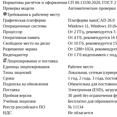
Нормативы расчётов и оформления
СП 60.13330.2020, ГОСТ 21
Проверка модели
Автоматические проверки 
Требования к рабочему месту
Графическая платформа
Платформа nanoCAD 26.0
Операционные системы
Windows 11, Windows 10 (64-
Процессор
От 2 ГГц, рекомендуется 3
Оперативная память
От 4 Гб, рекомендуется 16 
Свободное место на диске
От 10 Гб, рекомендуется 15
Разрешение экрана
От 1280×1024, рекомендуе
Видеоадаптер
От 1 Гб видеопамяти с по
Лицензирование и поставка
Единица лицензирования
Рабочее место
Типы лицензий
Локальная, сетевая (сервер
Сроки
1 год, 2 года, 3 года, пост
Подписка на обновления
Обязательна для постоянно
Поставка
Электронная (ESD), загруз
Пробная версия
30 дней без ограничения 
Учебная лицензия
Бесплатно для образовател
Реестр российского ПО
№ 11134
НДС
Не облагается