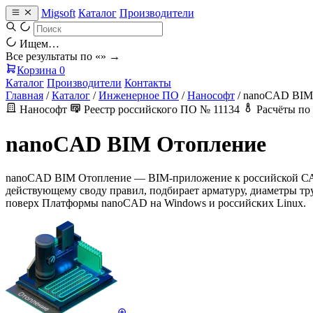
Migsoft
Каталог
Производители
Ищем…
Все результаты по «
» →
Корзина
0
Каталог
Производители
Контакты
Главная
/
Каталог
/
Инженерное ПО
/
Нанософт
/
nanoCAD BIM
Нанософт
Реестр российского ПО № 11134
Расчёты по
nanoCAD BIM Отопление
nanoCAD BIM Отопление — BIM-приложение к российской САПР
действующему своду правил, подбирает арматуру, диаметры тр
поверх Платформы nanoCAD на Windows и российских Linux.