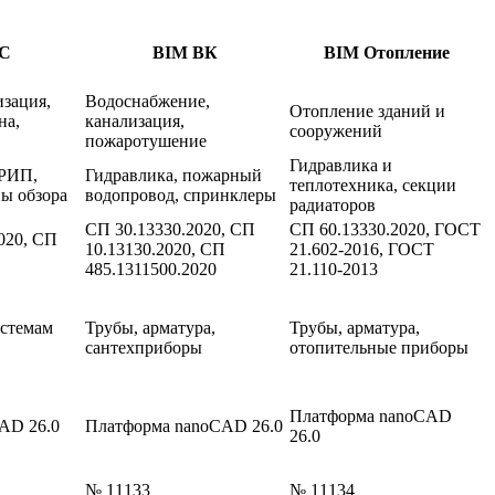
С
BIM ВК
BIM Отопление
зация,
Водоснабжение,
Отопление зданий и
на,
канализация,
сооружений
пожаротушение
Гидравлика и
 РИП,
Гидравлика, пожарный
теплотехника, секции
ны обзора
водопровод, спринклеры
радиаторов
СП 30.13330.2020, СП
СП 60.13330.2020, ГОСТ
020, СП
10.13130.2020, СП
21.602-2016, ГОСТ
485.1311500.2020
21.110-2013
истемам
Трубы, арматура,
Трубы, арматура,
сантехприборы
отопительные приборы
Платформа nanoCAD
AD 26.0
Платформа nanoCAD 26.0
26.0
№ 11133
№ 11134