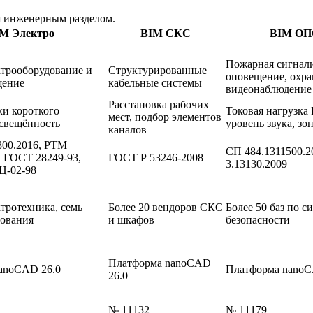
 инженерным разделом.
M Электро
BIM СКС
BIM ОП
Пожарная сигнали
ктрооборудование и
Структурированные
оповещение, охра
щение
кабельные системы
видеонаблюдение
Расстановка рабочих
ки короткого
Токовая нагрузка
мест, подбор элементов
освещённость
уровень звука, зо
каналов
800.2016, РТМ
СП 484.1311500.2
2, ГОСТ 28249-93,
ГОСТ Р 53246-2008
3.13130.2009
Ц-02-98
ктротехника, семь
Более 20 вендоров СКС
Более 50 баз по с
дования
и шкафов
безопасности
Платформа nanoCAD
anoCAD 26.0
Платформа nanoC
26.0
№ 11132
№ 11179