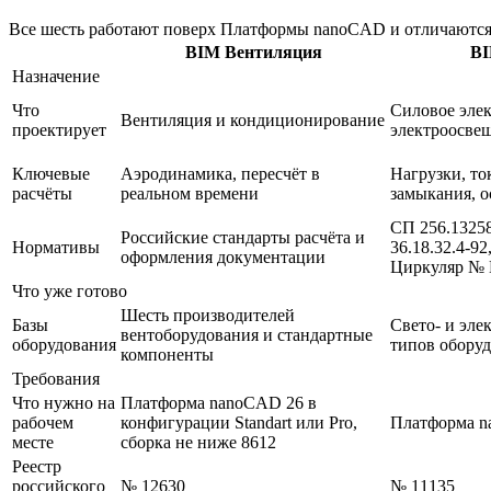
Все шесть работают поверх Платформы nanoCAD и отличаются
BIM Вентиляция
BI
Назначение
Что
Силовое эле
Вентиляция и кондиционирование
проектирует
электроосве
Ключевые
Аэродинамика, пересчёт в
Нагрузки, то
расчёты
реальном времени
замыкания, 
СП 256.1325
Российские стандарты расчёта и
Нормативы
36.18.32.4-9
оформления документации
Циркуляр № 
Что уже готово
Шесть производителей
Базы
Свето- и эле
вентоборудования и стандартные
оборудования
типов обору
компоненты
Требования
Что нужно на
Платформа nanoCAD 26 в
рабочем
конфигурации Standart или Pro,
Платформа n
месте
сборка не ниже 8612
Реестр
российского
№ 12630
№ 11135