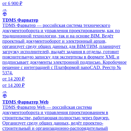
от 6 900 ₽
→
TDMS Фарватер
TDMS Фарватер — российская система технического
документооборота и управления проектированием, как по
традиционной технологии, так и на основе BIM. Ведёт
проектный документооборот и электронный архив,
организует среду общих данных для BIM/ТИМ, планирует
загрузку исполнителей, выдаёт задания в отделы, готовит
пояснительную записку для экспертизы в формате XML и
подписывает документы электронной подписью. Коробочное
решение с интеграцией с Платформой nanoCAD. Реестр №
5374.
от 14 200 ₽
от 14 200 ₽
→
TDMS Фарватер Web
TDMS Фарватер Web — российская система
документооборота и управления проектированием в
строительстве, работающая полностью через браузер.
Организует среду общих данных, ведёт проектно-
строительный и организационно-распорядительный