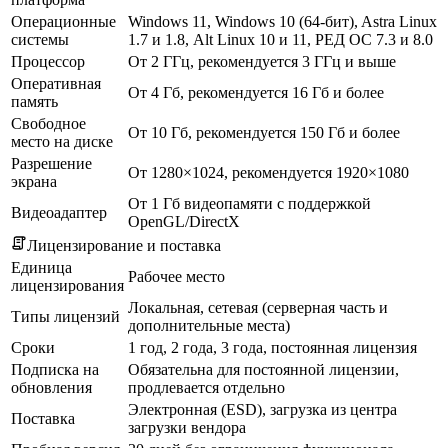
Операционные
Windows 11, Windows 10 (64-бит), Astra Linux
системы
1.7 и 1.8, Alt Linux 10 и 11, РЕД ОС 7.3 и 8.0
Процессор
От 2 ГГц, рекомендуется 3 ГГц и выше
Оперативная
От 4 Гб, рекомендуется 16 Гб и более
память
Свободное
От 10 Гб, рекомендуется 150 Гб и более
место на диске
Разрешение
От 1280×1024, рекомендуется 1920×1080
экрана
От 1 Гб видеопамяти с поддержкой
Видеоадаптер
OpenGL/DirectX
Лицензирование и поставка
Единица
Рабочее место
лицензирования
Локальная, сетевая (серверная часть и
Типы лицензий
дополнительные места)
Сроки
1 год, 2 года, 3 года, постоянная лицензия
Подписка на
Обязательна для постоянной лицензии,
обновления
продлевается отдельно
Электронная (ESD), загрузка из центра
Поставка
загрузки вендора