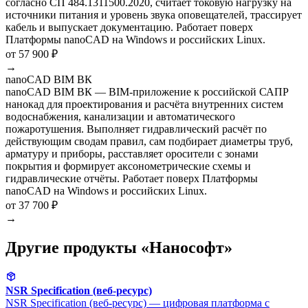
согласно СП 484.1311500.2020, считает токовую нагрузку на
источники питания и уровень звука оповещателей, трассирует
кабель и выпускает документацию. Работает поверх
Платформы nanoCAD на Windows и российских Linux.
от 57 900 ₽
→
nanoCAD BIM ВК
nanoCAD BIM ВК — BIM-приложение к российской САПР
нанокад для проектирования и расчёта внутренних систем
водоснабжения, канализации и автоматического
пожаротушения. Выполняет гидравлический расчёт по
действующим сводам правил, сам подбирает диаметры труб,
арматуру и приборы, расставляет оросители с зонами
покрытия и формирует аксонометрические схемы и
гидравлические отчёты. Работает поверх Платформы
nanoCAD на Windows и российских Linux.
от 37 700 ₽
→
Другие продукты «Нанософт»
NSR Specification (веб-ресурс)
NSR Specification (веб-ресурс) — цифровая платформа с