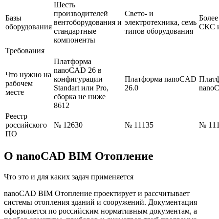
Шесть
производителей
Свето- и
Базы
Более
вентоборудования и
электротехника, семь
оборудования
СКС 
стандартные
типов оборудования
компоненты
Требования
Платформа
nanoCAD 26 в
Что нужно на
конфигурации
Платформа nanoCAD
Плат
рабочем
Standart или Pro,
26.0
nanoC
месте
сборка не ниже
8612
Реестр
российского
№ 12630
№ 11135
№ 11
ПО
О nanoCAD BIM Отопление
Что это и для каких задач применяется
nanoCAD BIM Отопление проектирует и рассчитывает
системы отопления зданий и сооружений. Документация
оформляется по российским нормативным документам, а