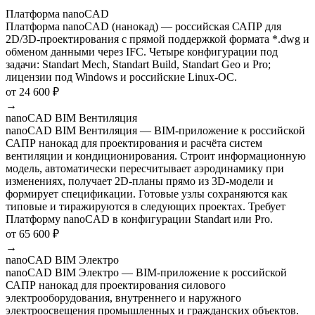
Платформа nanoCAD
Платформа nanoCAD (нанокад) — российская САПР для
2D/3D-проектирования с прямой поддержкой формата *.dwg и
обменом данными через IFC. Четыре конфигурации под
задачи: Standart Mech, Standart Build, Standart Geo и Pro;
лицензии под Windows и российские Linux-ОС.
от 24 600 ₽
→
nanoCAD BIM Вентиляция
nanoCAD BIM Вентиляция — BIM-приложение к российской
САПР нанокад для проектирования и расчёта систем
вентиляции и кондиционирования. Строит информационную
модель, автоматически пересчитывает аэродинамику при
изменениях, получает 2D-планы прямо из 3D-модели и
формирует спецификации. Готовые узлы сохраняются как
типовые и тиражируются в следующих проектах. Требует
Платформу nanoCAD в конфигурации Standart или Pro.
от 65 600 ₽
→
nanoCAD BIM Электро
nanoCAD BIM Электро — BIM-приложение к российской
САПР нанокад для проектирования силового
электрооборудования, внутреннего и наружного
электроосвещения промышленных и гражданских объектов.