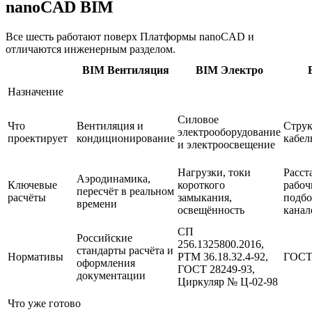
nanoCAD BIM
Все шесть работают поверх Платформы nanoCAD и
отличаются инженерным разделом.
BIM Вентиляция
BIM Электро
Назначение
Силовое
Что
Вентиляция и
Стру
электрооборудование
проектирует
кондиционирование
кабел
и электроосвещение
Нагрузки, токи
Расст
Аэродинамика,
Ключевые
короткого
рабоч
пересчёт в реальном
расчёты
замыкания,
подбо
времени
освещённость
канал
СП
Российские
256.1325800.2016,
стандарты расчёта и
Нормативы
РТМ 36.18.32.4-92,
ГОСТ 
оформления
ГОСТ 28249-93,
документации
Циркуляр № Ц-02-98
Что уже готово