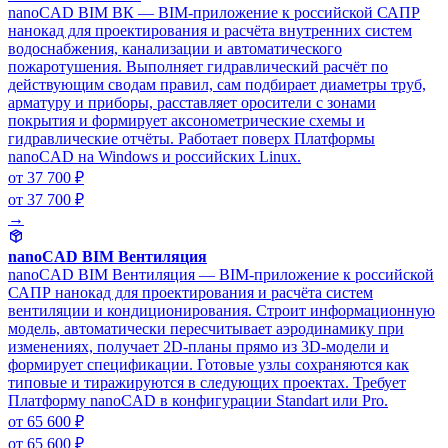
nanoCAD BIM ВК — BIM-приложение к российской САПР
нанокад для проектирования и расчёта внутренних систем
водоснабжения, канализации и автоматического
пожаротушения. Выполняет гидравлический расчёт по
действующим сводам правил, сам подбирает диаметры труб,
арматуру и приборы, расставляет оросители с зонами
покрытия и формирует аксонометрические схемы и
гидравлические отчёты. Работает поверх Платформы
nanoCAD на Windows и российских Linux.
от 37 700 ₽
от 37 700 ₽
→
nanoCAD BIM Вентиляция
nanoCAD BIM Вентиляция — BIM-приложение к российской
САПР нанокад для проектирования и расчёта систем
вентиляции и кондиционирования. Строит информационную
модель, автоматически пересчитывает аэродинамику при
изменениях, получает 2D-планы прямо из 3D-модели и
формирует спецификации. Готовые узлы сохраняются как
типовые и тиражируются в следующих проектах. Требует
Платформу nanoCAD в конфигурации Standart или Pro.
от 65 600 ₽
от 65 600 ₽