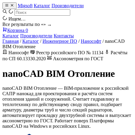
Migsoft
Каталог
Производители
Ищем…
Все результаты по «
» →
Корзина
0
Каталог
Производители
Контакты
Главная
/
Каталог
/
Инженерное ПО
/
Нанософт
/
nanoCAD
BIM Отопление
Нанософт
Реестр российского ПО № 11134
Расчёты
по СП 60.13330.2020
Аксонометрия по ГОСТ
nanoCAD BIM Отопление
nanoCAD BIM Отопление — BIM-приложение к российской
САПР нанокад для проектирования и расчёта систем
отопления зданий и сооружений. Считает гидравлику и
теплотехнику по действующему своду правил, подбирает
арматуру, диаметры труб и число секций радиаторов,
автоматизирует прокладку двухтрубной системы и выпускает
аксонометрию по ГОСТ. Работает поверх Платформы
nanoCAD на Windows и российских Linux.