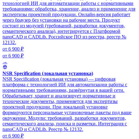
технологией ИИ для автоматизации работы с нормативными
требованиями: обработка, хранение, анализ и применение для
экспертизы проектной продукции. Онлайн-версия работает
через браузер без установки на рабочие места. Продукт
состоит из модулей (требований, разработки документов,
семантического анализа), интегрируется с Платформой
nanoCAD и CADLib. Российское ПО из реестра, реестр №
12132.
от 6 900 ₽
от 6 900 ₽
→
NSR Specification (локальная установка)
NSR Specification (локальная установка) — цифровая
платформа с технологией ИИ для автоматизации работы с
нормативными требованиями, развёрнутая в вашей сети.
Обрабатывает, хранит и анализирует нормативные и
технические документы, применяется для экспертизы
проектной продукции. При локальной установке
формируются персональные установочные пакеты под ваше
окружение. Модули: требований, разработки документов,
семантического анализа, поиска и разметки. Интеграция с
nanoCAD и CADLib. Реестр № 12132.
от 6 900 ₽