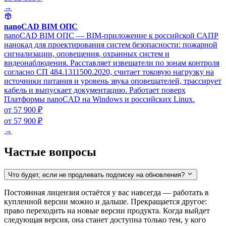
→
nanoCAD BIM ОПС
nanoCAD BIM ОПС — BIM-приложение к российской САПР
нанокад для проектирования систем безопасности: пожарной
сигнализации, оповещения, охранных систем и
видеонаблюдения. Расставляет извещатели по зонам контроля
согласно СП 484.1311500.2020, считает токовую нагрузку на
источники питания и уровень звука оповещателей, трассирует
кабель и выпускает документацию. Работает поверх
Платформы nanoCAD на Windows и российских Linux.
от 57 900 ₽
от 57 900 ₽
→
Частые вопросы
Что будет, если не продлевать подписку на обновления?
Постоянная лицензия остаётся у вас навсегда — работать в
купленной версии можно и дальше. Прекращается другое:
право переходить на новые версии продукта. Когда выйдет
следующая версия, она станет доступна только тем, у кого