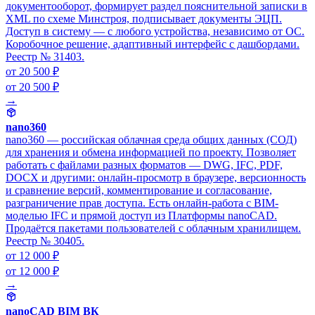
документооборот, формирует раздел пояснительной записки в
XML по схеме Минстроя, подписывает документы ЭЦП.
Доступ в систему — с любого устройства, независимо от ОС.
Коробочное решение, адаптивный интерфейс с дашбордами.
Реестр № 31403.
от 20 500 ₽
от 20 500 ₽
→
nano360
nano360 — российская облачная среда общих данных (СОД)
для хранения и обмена информацией по проекту. Позволяет
работать с файлами разных форматов — DWG, IFC, PDF,
DOCX и другими: онлайн-просмотр в браузере, версионность
и сравнение версий, комментирование и согласование,
разграничение прав доступа. Есть онлайн-работа с BIM-
моделью IFC и прямой доступ из Платформы nanoCAD.
Продаётся пакетами пользователей с облачным хранилищем.
Реестр № 30405.
от 12 000 ₽
от 12 000 ₽
→
nanoCAD BIM ВК