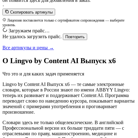
он появится здесь для добавления в заказ.
·
Скопировать артикулы
Лицензия поставляется только с сертификатом сопровождения — выберите
уровень.
Загружаем прайс…
Не удалось загрузить прайс.
Повторить
Все артикулы и цены →
О Lingvo by Content AI Выпуск x6
Что это и для каких задач применяется
Lingvo by Content AI Выпуск x6 — те самые электронные
словари, которые в России знают по имени ABBYY Lingvo:
теперь их развивает и поддерживает Content AI. Программа
переводит слово по наведению курсора, показывает варианты
значений с примерами употребления и проговаривает
произношение.
Словари здесь не только общелексические. В английской
Профессиональной версии их больше тридцати пяти — с
отраслевыми по праву, машиностроению, медицине и