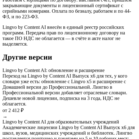
закрывающие документы и лицензионный сертификат с
серийными номерами. Оплата по безналу, работаем и по 44-
ФЗ, и по 223-ФЗ.
Lingvo by Content AI внесён в единый реестр российских
программ. Передача прав по лицензионному договору на
такое ПО НДС не облагается — в счёте и акте налог не
выделяется.
Другие версии
Lingvo by Content AI: обновление и расширение
Переход на Lingvo by Content AI Выпуск x6 для тех, у кого
словари уже есть: обновление с Lingvo x5 и расширение с
Домашней версии до Профессиональной. Лингво в
Профессиональной версии добавляет отраслевые словари.
Дешевле новой лицензии, подписка на 3 года, НДС не
облагается.
от 2 412 ₽
→
Lingvo by Content AI для образовательных учреждений
Академические лицензии Lingvo by Content AI Выпуск x6 для
школ, вузов, медицинских учреждений и библиотек. Лингво
поставляется поштучно и пакетами на 5 и 10 рабочих мест: