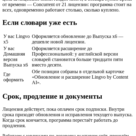
от времени — Concurrent от 21 лицензии: программа стоит на
всех, одновременно работают столько, сколько куплено.
Если словари уже есть
У вас Lingvo
Оформляется обновление до Выпуска x6 —
x5
дешевле новой лицензии.
У вас
Оформляется расширение до
Домашняя
Профессиональной: у английской версии
версия
словарей становится больше тридцати пяти
Выпуска x6
вместо десяти.
Обе позиции собраны в отдельной карточке
Где
«Обновление и расширение Lingvo by Content
оформить
AI».
Срок, продление и документы
Лицензия действует, пока оплачен срок подписки. Внутри
срока приходят обновления и исправления текущего выпуска.
Когда срок кончается, программа перестаёт работать до
продления.
Работаем с юрлицами по договору: выставим счёт, пришлём