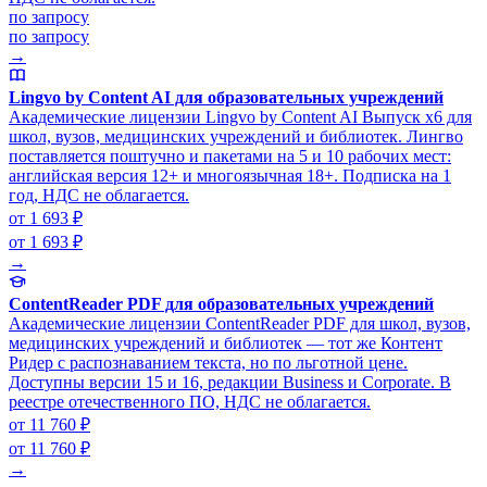
по запросу
по запросу
→
Lingvo by Content AI для образовательных учреждений
Академические лицензии Lingvo by Content AI Выпуск x6 для
школ, вузов, медицинских учреждений и библиотек. Лингво
поставляется поштучно и пакетами на 5 и 10 рабочих мест:
английская версия 12+ и многоязычная 18+. Подписка на 1
год, НДС не облагается.
от 1 693 ₽
от 1 693 ₽
→
ContentReader PDF для образовательных учреждений
Академические лицензии ContentReader PDF для школ, вузов,
медицинских учреждений и библиотек — тот же Контент
Ридер с распознаванием текста, но по льготной цене.
Доступны версии 15 и 16, редакции Business и Corporate. В
реестре отечественного ПО, НДС не облагается.
от 11 760 ₽
от 11 760 ₽
→