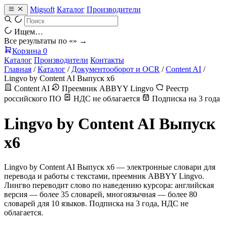
Migsoft
Каталог
Производители
Ищем…
Все результаты по «
» →
Корзина
0
Каталог
Производители
Контакты
Главная
/
Каталог
/
Документооборот и OCR
/
Content AI
/
Lingvo by Content AI Выпуск x6
Content AI
Преемник ABBYY Lingvo
Реестр
российского ПО
НДС не облагается
Подписка на 3 года
Lingvo by Content AI Выпуск
x6
Lingvo by Content AI Выпуск x6 — электронные словари для
перевода и работы с текстами, преемник ABBYY Lingvo.
Лингво переводит слово по наведению курсора: английская
версия — более 35 словарей, многоязычная — более 80
словарей для 10 языков. Подписка на 3 года, НДС не
облагается.