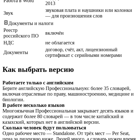
Работа в Word
2013
звуковая плата и наушники или колонки
Звук
— для произношения слов
Документы и налоги
Реестр
включён
российского ПО
НДС
не облагается
договор, счёт, акт, лицензионный
Документы
сертификат с серийными номерами
Как выбрать версию
Работаете только с английским
Берите английскую Профессиональную: более 35 словарей,
включая отраслевые по праву, машиностроению, медицине и
биологии.
В работе несколько языков
Многоязычная Профессиональная закрывает десять языков и
содержит более 80 словарей — в том числе китайский и
казахский, которых нет в английской версии.
Сколько человек будут пользоваться
Одно рабочее место — Standalone. От трёх мест — Per Seat,
цена за лицензию ниже. Людей много, а словарь нужен время