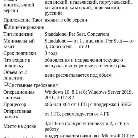
испанский, итальянский, португальский,
многоязычной
китайский, казахский, норвежский,
версии
русский
Приложение Tutor
входит в обе версии
Лицензирование
Тип лицензии
Standalone, Per Seat, Concurrent
Минимальный
Standalone — от 1 лицензии, Per Seat — от
заказ
3, Concurrent — от 21
Срок подписки
3 года
Что входит в
обновления и исправления текущего
подписку
выпуска, выпущенные в течение срока
Объём от 21
цена рассчитывается под объём
лицензии
Системные требования
Операционная
Windows 10, 8.1 и 8; Windows Server 2019,
система
2016, 2012 R2
Процессор
x86 или x64 от 1 ГГц с поддержкой SSE2
Оперативная
от 1 ГБ, рекомендуется от 4 ГБ
память
3,4 ГБ на полную установку и 2,5 ГБ на
Место на диске
работу
поддерживается начиная с Microsoft Office