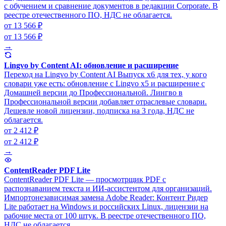
с обучением и сравнение документов в редакции Corporate. В
реестре отечественного ПО, НДС не облагается.
от 13 566 ₽
от 13 566 ₽
→
Lingvo by Content AI: обновление и расширение
Переход на Lingvo by Content AI Выпуск x6 для тех, у кого
словари уже есть: обновление с Lingvo x5 и расширение с
Домашней версии до Профессиональной. Лингво в
Профессиональной версии добавляет отраслевые словари.
Дешевле новой лицензии, подписка на 3 года, НДС не
облагается.
от 2 412 ₽
от 2 412 ₽
→
ContentReader PDF Lite
ContentReader PDF Lite — просмотрщик PDF с
распознаванием текста и ИИ-ассистентом для организаций.
Импортонезависимая замена Adobe Reader: Контент Ридер
Lite работает на Windows и российских Linux, лицензии на
рабочие места от 100 штук. В реестре отечественного ПО,
НДС не облагается.