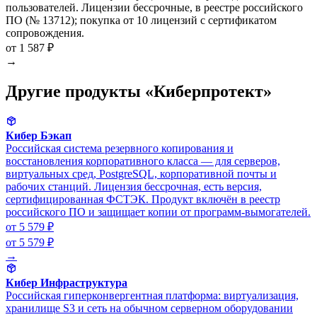
пользователей. Лицензии бессрочные, в реестре российского
ПО (№ 13712); покупка от 10 лицензий с сертификатом
сопровождения.
от 1 587 ₽
→
Другие продукты «Киберпротект»
Кибер Бэкап
Российская система резервного копирования и
восстановления корпоративного класса — для серверов,
виртуальных сред, PostgreSQL, корпоративной почты и
рабочих станций. Лицензия бессрочная, есть версия,
сертифицированная ФСТЭК. Продукт включён в реестр
российского ПО и защищает копии от программ-вымогателей.
от 5 579 ₽
от 5 579 ₽
→
Кибер Инфраструктура
Российская гиперконвергентная платформа: виртуализация,
хранилище S3 и сеть на обычном серверном оборудовании