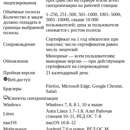
пространство на сервере и/или агент
лицензирования
синхронизации на рабочей станции
Объёмные полосы
1–250, 251–500, 501–1000, 1001–5000,
Количество в заказе
5001–10000, свыше 10 000
должно попадать в
пользователей; цена за пользователя
границы выбранной
снижается с ростом полосы
полосы.
Сертификат на 1 год обязателен при
Сопровождение
покупке; число сертификатов равно
числу лицензий
Минорные — всем пользователям;
Обновления
мажорные версии — при действующем
сертификате на сопровождение
Пробная версия
21 календарный день
Веб-доступ
Firefox, Microsoft Edge, Google Chrome,
Браузеры
Safari
Клиенты синхронизации
Windows
Windows 7, 8, 8.1, 10 и выше
Astra Linux 1.7–1.8, Альт Рабочая
Linux
станция 10–11, РЕД ОС 7–8
macOS
macOS 10.8–12
Мобильные
Android 7.0 и новее, РЕД ОС М