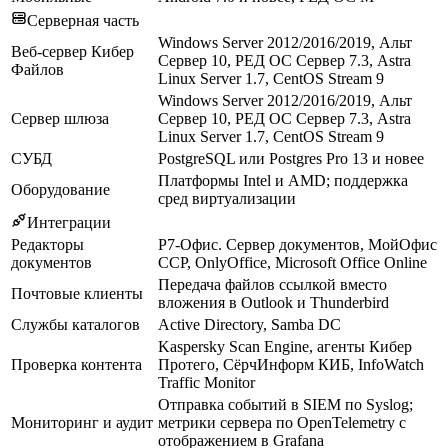
Серверная часть
Windows Server 2012/2016/2019, Альт
Веб-сервер Кибер
Сервер 10, РЕД ОС Сервер 7.3, Astra
Файлов
Linux Server 1.7, CentOS Stream 9
Windows Server 2012/2016/2019, Альт
Сервер шлюза
Сервер 10, РЕД ОС Сервер 7.3, Astra
Linux Server 1.7, CentOS Stream 9
СУБД
PostgreSQL или Postgres Pro 13 и новее
Платформы Intel и AMD; поддержка
Оборудование
сред виртуализации
Интеграции
Редакторы
Р7-Офис. Сервер документов, МойОфис
документов
ССР, OnlyOffice, Microsoft Office Online
Передача файлов ссылкой вместо
Почтовые клиенты
вложения в Outlook и Thunderbird
Службы каталогов
Active Directory, Samba DC
Kaspersky Scan Engine, агенты Кибер
Проверка контента
Протего, СёрчИнформ КИБ, InfoWatch
Traffic Monitor
Отправка событий в SIEM по Syslog;
Мониторинг и аудит
метрики сервера по OpenTelemetry с
отображением в Grafana