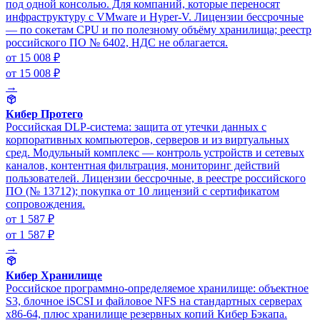
под одной консолью. Для компаний, которые переносят
инфраструктуру с VMware и Hyper-V. Лицензии бессрочные
— по сокетам CPU и по полезному объёму хранилища; реестр
российского ПО № 6402, НДС не облагается.
от 15 008 ₽
от 15 008 ₽
→
Кибер Протего
Российская DLP-система: защита от утечки данных с
корпоративных компьютеров, серверов и из виртуальных
сред. Модульный комплекс — контроль устройств и сетевых
каналов, контентная фильтрация, мониторинг действий
пользователей. Лицензии бессрочные, в реестре российского
ПО (№ 13712); покупка от 10 лицензий с сертификатом
сопровождения.
от 1 587 ₽
от 1 587 ₽
→
Кибер Хранилище
Российское программно-определяемое хранилище: объектное
S3, блочное iSCSI и файловое NFS на стандартных серверах
x86-64, плюс хранилище резервных копий Кибер Бэкапа.