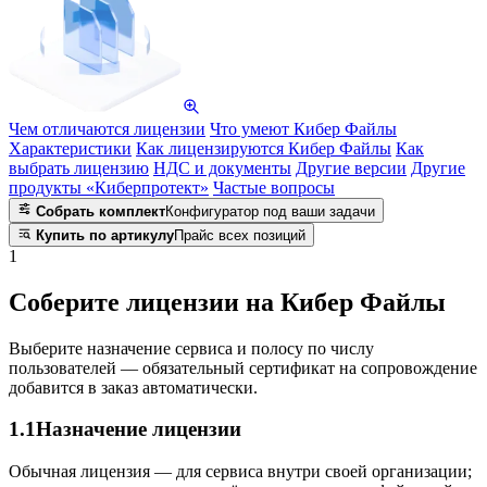
Чем отличаются лицензии
Что умеют Кибер Файлы
Характеристики
Как лицензируются Кибер Файлы
Как
выбрать лицензию
НДС и документы
Другие версии
Другие
продукты «Киберпротект»
Частые вопросы
Собрать комплект
Конфигуратор под ваши задачи
Купить по артикулу
Прайс всех позиций
1
Соберите лицензии на Кибер Файлы
Выберите назначение сервиса и полосу по числу
пользователей — обязательный сертификат на сопровождение
добавится в заказ автоматически.
1.1
Назначение лицензии
Обычная лицензия — для сервиса внутри своей организации;