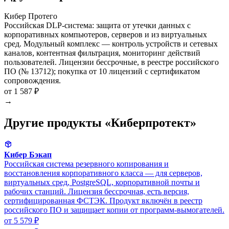
Кибер Протего
Российская DLP-система: защита от утечки данных с
корпоративных компьютеров, серверов и из виртуальных
сред. Модульный комплекс — контроль устройств и сетевых
каналов, контентная фильтрация, мониторинг действий
пользователей. Лицензии бессрочные, в реестре российского
ПО (№ 13712); покупка от 10 лицензий с сертификатом
сопровождения.
от 1 587 ₽
→
Другие продукты «Киберпротект»
Кибер Бэкап
Российская система резервного копирования и
восстановления корпоративного класса — для серверов,
виртуальных сред, PostgreSQL, корпоративной почты и
рабочих станций. Лицензия бессрочная, есть версия,
сертифицированная ФСТЭК. Продукт включён в реестр
российского ПО и защищает копии от программ-вымогателей.
от 5 579 ₽