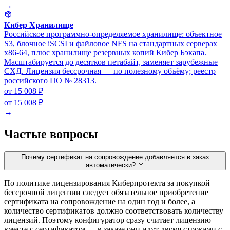
→
Кибер Хранилище
Российское программно-определяемое хранилище: объектное
S3, блочное iSCSI и файловое NFS на стандартных серверах
x86-64, плюс хранилище резервных копий Кибер Бэкапа.
Масштабируется до десятков петабайт, заменяет зарубежные
СХД. Лицензия бессрочная — по полезному объёму; реестр
российского ПО № 28313.
от 15 008 ₽
от 15 008 ₽
→
Частые вопросы
Почему сертификат на сопровождение добавляется в заказ
автоматически?
По политике лицензирования Киберпротекта за покупкой
бессрочной лицензии следует обязательное приобретение
сертификата на сопровождение на один год и более, а
количество сертификатов должно соответствовать количеству
лицензий. Поэтому конфигуратор сразу считает лицензию
вместе с сертификатом — в заказе они идут двумя строками с