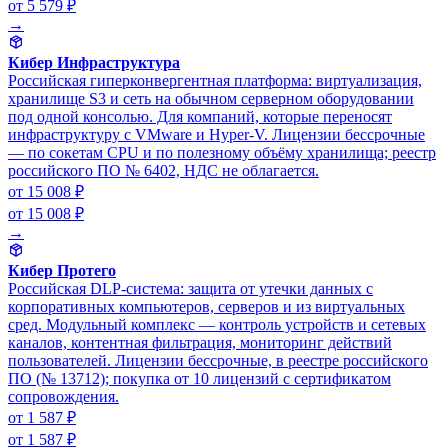
от 5 579 ₽
→
Кибер Инфраструктура
Российская гиперконвергентная платформа: виртуализация,
хранилище S3 и сеть на обычном серверном оборудовании
под одной консолью. Для компаний, которые переносят
инфраструктуру с VMware и Hyper-V. Лицензии бессрочные
— по сокетам CPU и по полезному объёму хранилища; реестр
российского ПО № 6402, НДС не облагается.
от 15 008 ₽
от 15 008 ₽
→
Кибер Протего
Российская DLP-система: защита от утечки данных с
корпоративных компьютеров, серверов и из виртуальных
сред. Модульный комплекс — контроль устройств и сетевых
каналов, контентная фильтрация, мониторинг действий
пользователей. Лицензии бессрочные, в реестре российского
ПО (№ 13712); покупка от 10 лицензий с сертификатом
сопровождения.
от 1 587 ₽
от 1 587 ₽