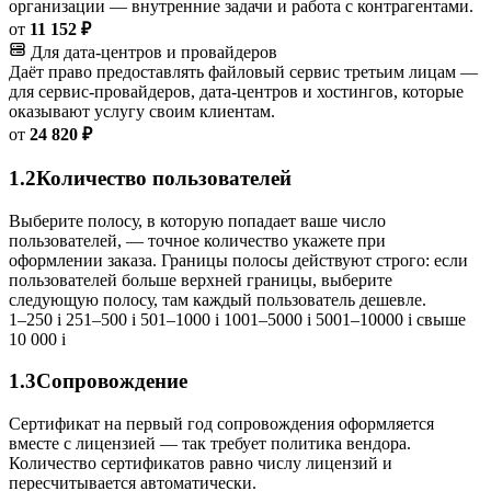
организации — внутренние задачи и работа с контрагентами.
от
11 152 ₽
Для дата-центров и провайдеров
Даёт право предоставлять файловый сервис третьим лицам —
для сервис-провайдеров, дата-центров и хостингов, которые
оказывают услугу своим клиентам.
от
24 820 ₽
1.2
Количество пользователей
Выберите полосу, в которую попадает ваше число
пользователей, — точное количество укажете при
оформлении заказа. Границы полосы действуют строго: если
пользователей больше верхней границы, выберите
следующую полосу, там каждый пользователь дешевле.
1–250
i
251–500
i
501–1000
i
1001–5000
i
5001–10000
i
свыше
10 000
i
1.3
Сопровождение
Сертификат на первый год сопровождения оформляется
вместе с лицензией — так требует политика вендора.
Количество сертификатов равно числу лицензий и
пересчитывается автоматически.