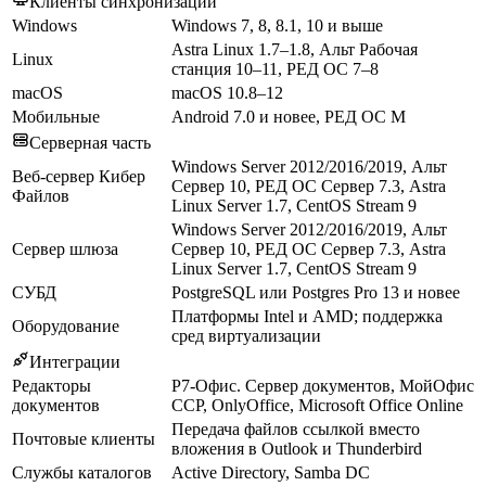
Клиенты синхронизации
Windows
Windows 7, 8, 8.1, 10 и выше
Astra Linux 1.7–1.8, Альт Рабочая
Linux
станция 10–11, РЕД ОС 7–8
macOS
macOS 10.8–12
Мобильные
Android 7.0 и новее, РЕД ОС М
Серверная часть
Windows Server 2012/2016/2019, Альт
Веб-сервер Кибер
Сервер 10, РЕД ОС Сервер 7.3, Astra
Файлов
Linux Server 1.7, CentOS Stream 9
Windows Server 2012/2016/2019, Альт
Сервер шлюза
Сервер 10, РЕД ОС Сервер 7.3, Astra
Linux Server 1.7, CentOS Stream 9
СУБД
PostgreSQL или Postgres Pro 13 и новее
Платформы Intel и AMD; поддержка
Оборудование
сред виртуализации
Интеграции
Редакторы
Р7-Офис. Сервер документов, МойОфис
документов
ССР, OnlyOffice, Microsoft Office Online
Передача файлов ссылкой вместо
Почтовые клиенты
вложения в Outlook и Thunderbird
Службы каталогов
Active Directory, Samba DC