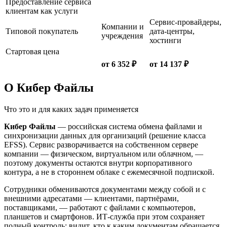
Предоставление сервиса
клиентам как услуги
Сервис-провайдеры,
Компании и
Типовой покупатель
дата-центры,
учреждения
хостинги
Стартовая цена
от 6 352 ₽
от 14 137 ₽
О Кибер Файлы
Что это и для каких задач применяется
Кибер Файлы
— российская система обмена файлами и
синхронизации данных для организаций (решение класса
EFSS). Сервис разворачивается на собственном сервере
компании — физическом, виртуальном или облачном, —
поэтому документы остаются внутри корпоративного
контура, а не в стороннем облаке с ежемесячной подпиской.
Сотрудники обмениваются документами между собой и с
внешними адресатами — клиентами, партнёрами,
поставщиками, — работают с файлами с компьютеров,
планшетов и смартфонов. ИТ-служба при этом сохраняет
полный контроль: видит, кто к каким документам обращается