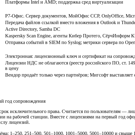
Платформы Intel и AMD; поддержка сред виртуализации
Р7-Офис. Сервер документов, МойОфис ССР, OnlyOffice, Micros
Передача файлов ссылкой вместо вложения в Outlook и Thunde
Active Directory, Samba DC
Kaspersky Scan Engine, агенты Кибер Протего, СёрчИнформ КИБ
Отправка событий в SIEM по Syslog; метрики сервера по Open
Электронная: лицензионный ключ и сертификат на сопровож
Лицензии НДС не облагаются (реестр российского ПО, ст. 1
в цену
Вендор продаёт только через партнёров; Мигсофт выставляет
ый год сопровождения
ь срок исключительного права. Считается по пользователям — ли
ции на рабочей станции. Вместе с лицензиями на первый год оф
ислу лицензий.
ъёма: 1–250, 251–500, 501–1000, 1001–5000, 5001–10000 и свыше 