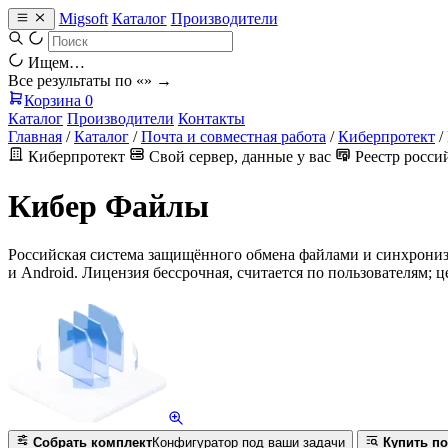
Migsoft
Каталог
Производители
Ищем…
Все результаты по «
» →
Корзина
0
Каталог
Производители
Контакты
Главная
/
Каталог
/
Почта и совместная работа
/
Киберпротект
/
Киберпротект
Свой сервер, данные у вас
Реестр росси
Кибер Файлы
Российская система защищённого обмена файлами и синхрониза
и Android. Лицензия бессрочная, считается по пользователям; ц
Собрать комплект
Конфигуратор под ваши задачи
Купить по