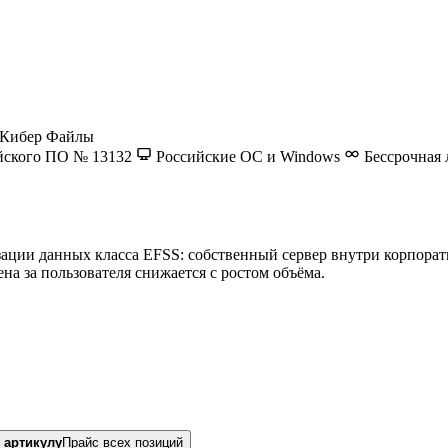
Кибер Файлы
йского ПО № 13132
Российские ОС и Windows
Бессрочная 
ции данных класса EFSS: собственный сервер внутри корпорати
ена за пользователя снижается с ростом объёма.
 артикулу
Прайс всех позиций