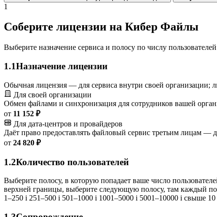
1
Соберите лицензии на Кибер Файлы
Выберите назначение сервиса и полосу по числу пользователей
1.1
Назначение лицензии
Обычная лицензия — для сервиса внутри своей организации; ли
Для своей организации
Обмен файлами и синхронизация для сотрудников вашей органи
от
11 152 ₽
Для дата-центров и провайдеров
Даёт право предоставлять файловый сервис третьим лицам — дл
от
24 820 ₽
1.2
Количество пользователей
Выберите полосу, в которую попадает ваше число пользователе
верхней границы, выберите следующую полосу, там каждый по
1–250
i
251–500
i
501–1000
i
1001–5000
i
5001–10000
i
свыше 10
1.3
Сопровождение