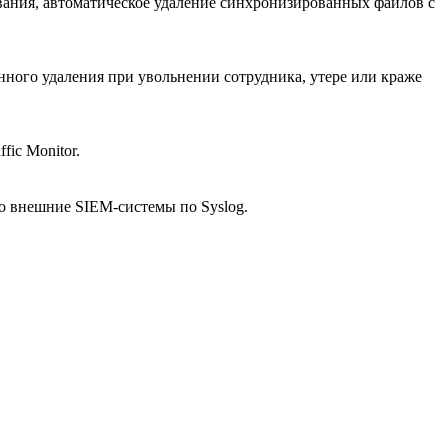
ивания, автоматическое удаление синхронизированных файлов с
енного удаления при увольнении сотрудника, утере или краже
ic Monitor.
во внешние SIEM-системы по Syslog.