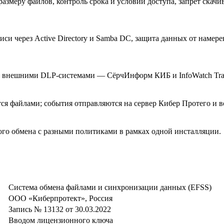
размеру файлов, контроль срока и условий доступа, запрет скач
си через Active Directory и Samba DC, защита данных от намер
 и внешними DLP-системами — СёрчИнформ КИБ и InfoWatch Traff
тся файлами; события отправляются на сервер Кибер Протего и 
го обмена с разными политиками в рамках одной инсталляции.
Система обмена файлами и синхронизации данных (EFSS)
ООО «Киберпротект», Россия
Запись № 13132 от 30.03.2022
Вводом лицензионного ключа