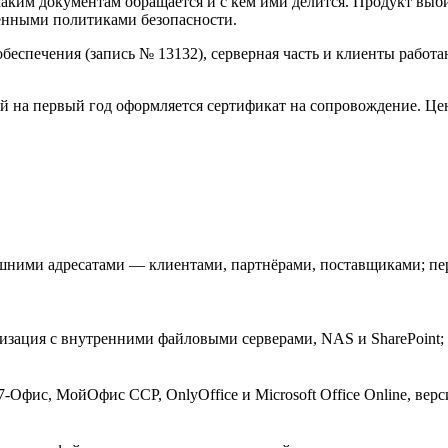
 каким документам обращается и с кем ими делится. Продукт вы
енными политиками безопасности.
еспечения (запись № 13132), серверная часть и клиенты работа
ней на первый год оформляется сертификат на сопровождение. Це
ими адресатами — клиентами, партнёрами, поставщиками; пере
изация с внутренними файловыми серверами, NAS и SharePoint; 
-Офис, МойОфис ССР, OnlyOffice и Microsoft Office Online, вер