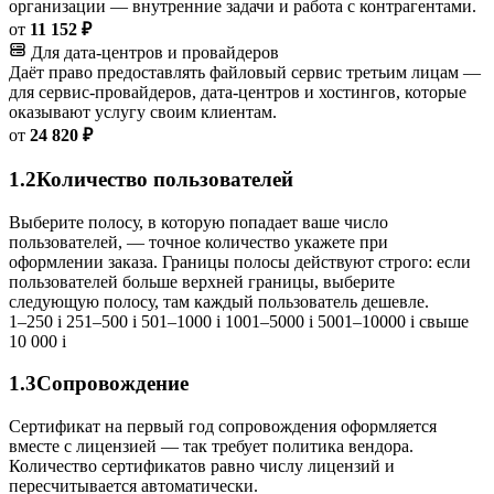
организации — внутренние задачи и работа с контрагентами.
от
11 152 ₽
Для дата-центров и провайдеров
Даёт право предоставлять файловый сервис третьим лицам —
для сервис-провайдеров, дата-центров и хостингов, которые
оказывают услугу своим клиентам.
от
24 820 ₽
1.2
Количество пользователей
Выберите полосу, в которую попадает ваше число
пользователей, — точное количество укажете при
оформлении заказа. Границы полосы действуют строго: если
пользователей больше верхней границы, выберите
следующую полосу, там каждый пользователь дешевле.
1–250
i
251–500
i
501–1000
i
1001–5000
i
5001–10000
i
свыше
10 000
i
1.3
Сопровождение
Сертификат на первый год сопровождения оформляется
вместе с лицензией — так требует политика вендора.
Количество сертификатов равно числу лицензий и
пересчитывается автоматически.