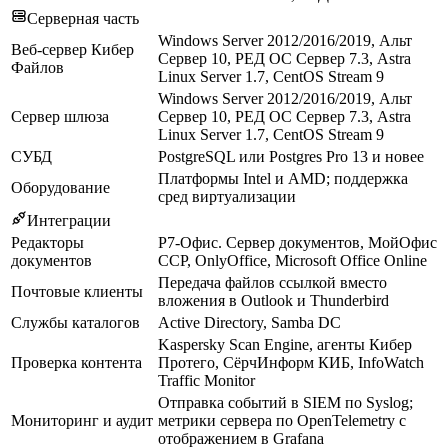
Серверная часть
Windows Server 2012/2016/2019, Альт
Веб-сервер Кибер
Сервер 10, РЕД ОС Сервер 7.3, Astra
Файлов
Linux Server 1.7, CentOS Stream 9
Windows Server 2012/2016/2019, Альт
Сервер шлюза
Сервер 10, РЕД ОС Сервер 7.3, Astra
Linux Server 1.7, CentOS Stream 9
СУБД
PostgreSQL или Postgres Pro 13 и новее
Платформы Intel и AMD; поддержка
Оборудование
сред виртуализации
Интеграции
Редакторы
Р7-Офис. Сервер документов, МойОфис
документов
ССР, OnlyOffice, Microsoft Office Online
Передача файлов ссылкой вместо
Почтовые клиенты
вложения в Outlook и Thunderbird
Службы каталогов
Active Directory, Samba DC
Kaspersky Scan Engine, агенты Кибер
Проверка контента
Протего, СёрчИнформ КИБ, InfoWatch
Traffic Monitor
Отправка событий в SIEM по Syslog;
Мониторинг и аудит
метрики сервера по OpenTelemetry с
отображением в Grafana