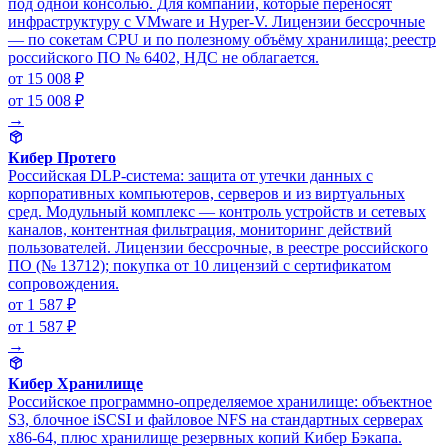
под одной консолью. Для компаний, которые переносят
инфраструктуру с VMware и Hyper-V. Лицензии бессрочные
— по сокетам CPU и по полезному объёму хранилища; реестр
российского ПО № 6402, НДС не облагается.
от 15 008 ₽
от 15 008 ₽
→
Кибер Протего
Российская DLP-система: защита от утечки данных с
корпоративных компьютеров, серверов и из виртуальных
сред. Модульный комплекс — контроль устройств и сетевых
каналов, контентная фильтрация, мониторинг действий
пользователей. Лицензии бессрочные, в реестре российского
ПО (№ 13712); покупка от 10 лицензий с сертификатом
сопровождения.
от 1 587 ₽
от 1 587 ₽
→
Кибер Хранилище
Российское программно-определяемое хранилище: объектное
S3, блочное iSCSI и файловое NFS на стандартных серверах
x86-64, плюс хранилище резервных копий Кибер Бэкапа.