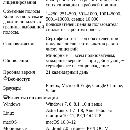
лицензирования
синхронизации на рабочей станции
Объёмные полосы
1–250, 251–500, 501–1000, 1001–5000,
Количество в заказе
5001–10000, свыше 10 000
должно попадать в
пользователей; цена за пользователя
границы выбранной
снижается с ростом полосы
полосы.
Сертификат на 1 год обязателен при
Сопровождение
покупке; число сертификатов равно
числу лицензий
Минорные — всем пользователям;
Обновления
мажорные версии — при действующем
сертификате на сопровождение
Пробная версия
21 календарный день
Веб-доступ
Firefox, Microsoft Edge, Google Chrome,
Браузеры
Safari
Клиенты синхронизации
Windows
Windows 7, 8, 8.1, 10 и выше
Astra Linux 1.7–1.8, Альт Рабочая
Linux
станция 10–11, РЕД ОС 7–8
macOS
macOS 10.8–12
Мобильные
Android 7.0 и новее, РЕД ОС М