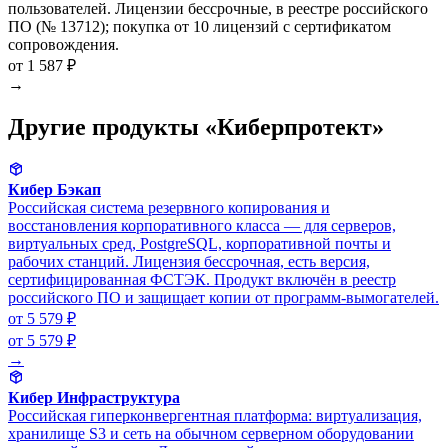
пользователей. Лицензии бессрочные, в реестре российского
ПО (№ 13712); покупка от 10 лицензий с сертификатом
сопровождения.
от 1 587 ₽
→
Другие продукты «Киберпротект»
Кибер Бэкап
Российская система резервного копирования и
восстановления корпоративного класса — для серверов,
виртуальных сред, PostgreSQL, корпоративной почты и
рабочих станций. Лицензия бессрочная, есть версия,
сертифицированная ФСТЭК. Продукт включён в реестр
российского ПО и защищает копии от программ-вымогателей.
от 5 579 ₽
от 5 579 ₽
→
Кибер Инфраструктура
Российская гиперконвергентная платформа: виртуализация,
хранилище S3 и сеть на обычном серверном оборудовании