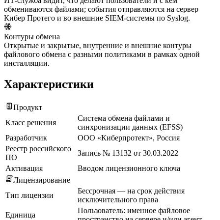
ИТ-служба видит, что делают пользователи и с кем
обмениваются файлами; события отправляются на сервер
Кибер Протего и во внешние SIEM-системы по Syslog.
Контуры обмена
Открытые и закрытые, внутренние и внешние контуры
файлового обмена с разными политиками в рамках одной
инсталляции.
Характеристики
Продукт
Система обмена файлами и
Класс решения
синхронизации данных (EFSS)
Разработчик
ООО «Киберпротект», Россия
Реестр российского
Запись № 13132 от 30.03.2022
ПО
Активация
Вводом лицензионного ключа
Лицензирование
Бессрочная — на срок действия
Тип лицензии
исключительного права
Пользователь: именное файловое
Единица
пространство на сервере и/или агент