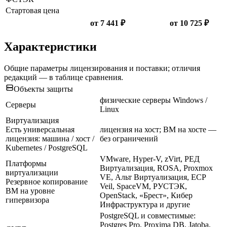
Стартовая цена
от 7 441 ₽
от 10 725 ₽
Характеристики
Общие параметры лицензирования и поставки; отличия
редакций — в таблице сравнения.
Объекты защиты
физические серверы Windows /
Серверы
Linux
Виртуализация
Есть универсальная
лицензия на хост; ВМ на хосте —
лицензия: машина / хост /
без ограничений
Kubernetes / PostgreSQL
VMware, Hyper-V, zVirt, РЕД
Платформы
Виртуализация, ROSA, Proxmox
виртуализации
VE, Альт Виртуализация, ECP
Резервное копирование
Veil, SpaceVM, РУСТЭК,
ВМ на уровне
OpenStack, «Брест», Кибер
гипервизора
Инфраструктура и другие
PostgreSQL и совместимые:
Postgres Pro, Proxima DB, Jatoba,