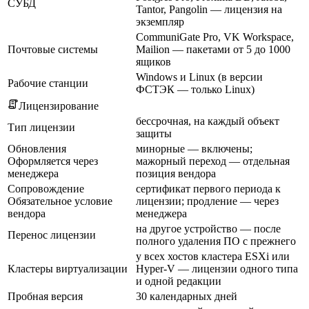
СУБД
Tantor, Pangolin — лицензия на
экземпляр
CommuniGate Pro, VK Workspace,
Почтовые системы
Mailion — пакетами от 5 до 1000
ящиков
Windows и Linux (в версии
Рабочие станции
ФСТЭК — только Linux)
Лицензирование
бессрочная, на каждый объект
Тип лицензии
защиты
Обновления
минорные — включены;
Оформляется через
мажорный переход — отдельная
менеджера
позиция вендора
Сопровождение
сертификат первого периода к
Обязательное условие
лицензии; продление — через
вендора
менеджера
на другое устройство — после
Перенос лицензии
полного удаления ПО с прежнего
у всех хостов кластера ESXi или
Кластеры виртуализации
Hyper-V — лицензии одного типа
и одной редакции
Пробная версия
30 календарных дней