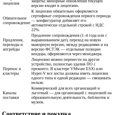
защиты; минорные обновления текущей
лицензия
версии входят в лицензию.
К лицензии обязательно оформляется
сертификат сопровождения первого периода
Обязательное
— конфигуратор добавляет его
сопровождение
автоматически отдельной строкой с НДС
22%.
Продление сопровождения (1–4 года или с
Продления,
выравниванием дат), переход на новую
переходы и
мажорную версию, между редакциями и на
апгрейды
версию ФСТЭК — отдельные позиции
вендора, оформляются через менеджера.
Лицензию можно перенести на другое
устройство, полностью удалив ПО с
Перенос и
прежнего. В кластере VMware ESXi или
кластеры
Hyper-V все хосты должны иметь лицензии
одного типа и одной редакции — смешивать
нельзя.
Коммерческий для всех организаций и
Каналы
льготный — для организаций с лицензией на
поставки
образовательную деятельность, библиотек и
музеев.
Соответствие и покупка