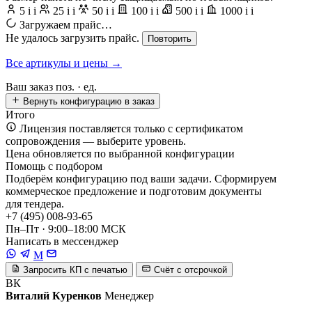
5
i
i
25
i
i
50
i
i
100
i
i
500
i
i
1000
i
i
Загружаем прайс…
Не удалось загрузить прайс.
Повторить
Все артикулы и цены →
Ваш заказ
поз. ·
ед.
Вернуть конфигурацию в заказ
Итого
Лицензия поставляется только с сертификатом
сопровождения — выберите уровень.
Цена обновляется по выбранной конфигурации
Помощь с подбором
Подберём конфигурацию под ваши задачи. Сформируем
коммерческое предложение и подготовим документы
для тендера.
+7 (495) 008-93-65
Пн–Пт · 9:00–18:00 МСК
Написать в мессенджер
M
Запросить КП с печатью
Счёт с отсрочкой
ВК
Виталий Куренков
Менеджер