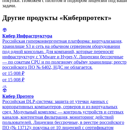
покупки. Поможем с пилотом и подбором лицензий под ваши
задачи.
Другие продукты «Киберпротект»
Кибер Инфраструктура
Российская гиперконвергентная платформа: виртуализация,
хранилище S3 и сеть на обычном серверном оборудовании
под одной консолью. Для компаний, которые переносят
инфраструктуру с VMware и Hyper-V. Лицензии бессрочные
— по сокетам CPU и по полезному объёму хранилища; реестр
российского ПО № 6402, НДС не облагается.
от 15 008 ₽
от 15 008 ₽
→
Кибер Протего
Российская DLP-система: защита от утечки данных с
корпоративных компьютеров, серверов и из виртуальных
сред. Модульный комплекс — контроль устройств и сетевых
каналов, контентная фильтрация, мониторинг действий
пользователей. Лицензии бессрочные, в реестре российского
ПО (№ 13712); покупка от 10 лицензий с сертификатом