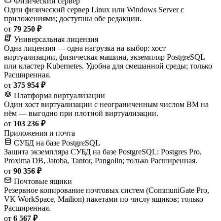
Физический сервер
Один физический сервер Linux или Windows Server с
приложениями; доступны обе редакции.
от
79 250 ₽
Универсальная лицензия
Одна лицензия — одна нагрузка на выбор: хост
виртуализации, физическая машина, экземпляр PostgreSQL
или кластер Kubernetes. Удобна для смешанной среды; только
Расширенная.
от
375 954 ₽
Платформа виртуализации
Один хост виртуализации с неограниченным числом ВМ на
нём — выгодно при плотной виртуализации.
от
103 236 ₽
Приложения и почта
СУБД на базе PostgreSQL
Защита экземпляра СУБД на базе PostgreSQL: Postgres Pro,
Proxima DB, Jatoba, Tantor, Pangolin; только Расширенная.
от
90 356 ₽
Почтовые ящики
Резервное копирование почтовых систем (CommuniGate Pro,
VK WorkSpace, Mailion) пакетами по числу ящиков; только
Расширенная.
от
6 567 ₽