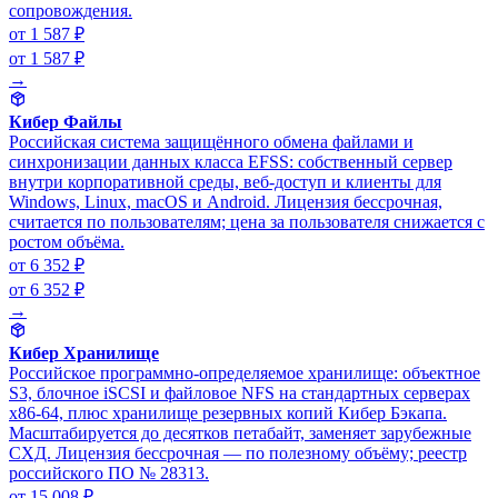
сопровождения.
от 1 587 ₽
от 1 587 ₽
→
Кибер Файлы
Российская система защищённого обмена файлами и
синхронизации данных класса EFSS: собственный сервер
внутри корпоративной среды, веб-доступ и клиенты для
Windows, Linux, macOS и Android. Лицензия бессрочная,
считается по пользователям; цена за пользователя снижается с
ростом объёма.
от 6 352 ₽
от 6 352 ₽
→
Кибер Хранилище
Российское программно-определяемое хранилище: объектное
S3, блочное iSCSI и файловое NFS на стандартных серверах
x86-64, плюс хранилище резервных копий Кибер Бэкапа.
Масштабируется до десятков петабайт, заменяет зарубежные
СХД. Лицензия бессрочная — по полезному объёму; реестр
российского ПО № 28313.
от 15 008 ₽