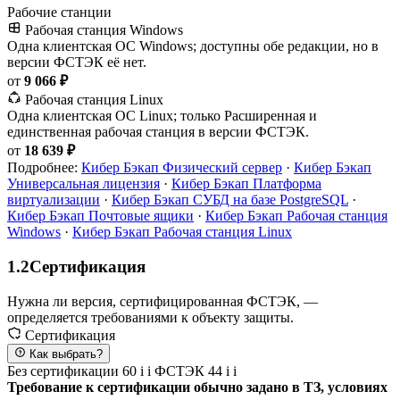
Рабочие станции
Рабочая станция Windows
Одна клиентская ОС Windows; доступны обе редакции, но в
версии ФСТЭК её нет.
от
9 066 ₽
Рабочая станция Linux
Одна клиентская ОС Linux; только Расширенная и
единственная рабочая станция в версии ФСТЭК.
от
18 639 ₽
Подробнее:
Кибер Бэкап Физический сервер
·
Кибер Бэкап
Универсальная лицензия
·
Кибер Бэкап Платформа
виртуализации
·
Кибер Бэкап СУБД на базе PostgreSQL
·
Кибер Бэкап Почтовые ящики
·
Кибер Бэкап Рабочая станция
Windows
·
Кибер Бэкап Рабочая станция Linux
1.2
Сертификация
Нужна ли версия, сертифицированная ФСТЭК, —
определяется требованиями к объекту защиты.
Сертификация
Как выбрать?
Без сертификации
60
i
i
ФСТЭК
44
i
i
Требование к сертификации обычно задано в ТЗ, условиях