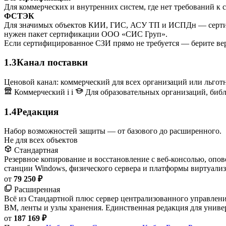
Для коммерческих и внутренних систем, где нет требований 
ФСТЭК
Для значимых объектов КИИ, ГИС, АСУ ТП и ИСПДн — сертифи
нужен пакет сертификации ООО «СИС Груп».
Если сертифицированное СЗИ прямо не требуется — берите ве
1.3
Канал поставки
Ценовой канал: коммерческий для всех организаций или льготн
Коммерческий
i
i
Для образовательных организаций, библ
1.4
Редакция
Набор возможностей защиты — от базового до расширенного.
Не для всех объектов
Стандартная
Резервное копирование и восстановление с веб-консолью, опов
станции Windows, физического сервера и платформы виртуали
от
79 250 ₽
Расширенная
Всё из Стандартной плюс сервер централизованного управлени
ВМ, ленты и узлы хранения. Единственная редакция для униве
от
187 169 ₽