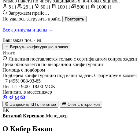
Размер пакета по числу защищаемых почтовых ящиков.
5
i
i
25
i
i
50
i
i
100
i
i
500
i
i
1000
i
i
Загружаем прайс…
Не удалось загрузить прайс.
Повторить
Все артикулы и цены →
Ваш заказ
поз. ·
ед.
Вернуть конфигурацию в заказ
Итого
Лицензия поставляется только с сертификатом сопровожден
Цена обновляется по выбранной конфигурации
Помощь с подбором
Подберём конфигурацию под ваши задачи. Сформируем коммерч
+7 (495) 008-93-65
Пн–Пт · 9:00–18:00 МСК
Написать в мессенджер
M
Запросить КП с печатью
Счёт с отсрочкой
ВК
Виталий Куренков
Менеджер
О Кибер Бэкап