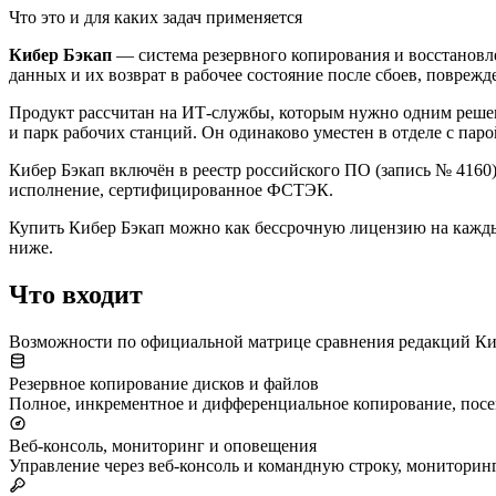
Что это и для каких задач применяется
Кибер Бэкап
— система резервного копирования и восстановле
данных и их возврат в рабочее состояние после сбоев, повреж
Продукт рассчитан на ИТ-службы, которым нужно одним решен
и парк рабочих станций. Он одинаково уместен в отделе с пар
Кибер Бэкап включён в реестр российского ПО (запись № 416
исполнение, сертифицированное ФСТЭК.
Купить Кибер Бэкап можно как бессрочную лицензию на кажды
ниже.
Что входит
Возможности по официальной матрице сравнения редакций Киб
Резервное копирование дисков и файлов
Полное, инкрементное и дифференциальное копирование, посе
Веб-консоль, мониторинг и оповещения
Управление через веб-консоль и командную строку, мониторинг