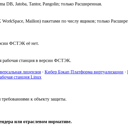
ma DB, Jatoba, Tantor, Pangolin; только Расширенная.
WorkSpace, Mailion) пакетами по числу ящиков; только Расшире
рсии ФСТЭК её нет.
я рабочая станция в версии ФСТЭК.
версальная лицензия
·
Кибер Бэкап Платформа виртуализации
·
абочая станция Linux
 требованиями к объекту защиты.
ендера или отраслевом нормативе.