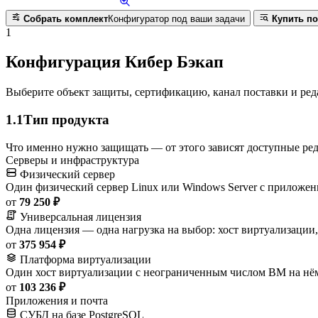
Собрать комплект
Конфигуратор под ваши задачи
Купить по
1
Конфигурация Кибер Бэкап
Выберите объект защиты, сертификацию, канал поставки и ред
1.1
Тип продукта
Что именно нужно защищать — от этого зависят доступные ред
Серверы и инфраструктура
Физический сервер
Один физический сервер Linux или Windows Server с приложен
от
79 250 ₽
Универсальная лицензия
Одна лицензия — одна нагрузка на выбор: хост виртуализации,
от
375 954 ₽
Платформа виртуализации
Один хост виртуализации с неограниченным числом ВМ на нё
от
103 236 ₽
Приложения и почта
СУБД на базе PostgreSQL