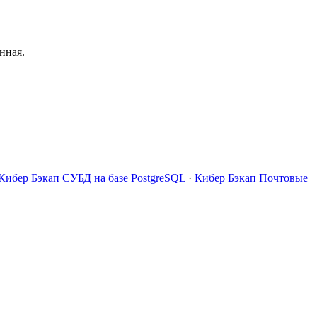
нная.
Кибер Бэкап СУБД на базе PostgreSQL
·
Кибер Бэкап Почтовые