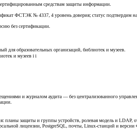
к сертифицированным средствам защиты информации.
кат ФСТЭК № 4337, 4 уровень доверия; статус подтвердим на 
рсию без сертификации.
ый для образовательных организаций, библиотек и музеев.
иотек и музеев
i
i
ещениями и журналом аудита — без централизованного управлени
зации.
я: планы защиты и группы устройств, ролевая модель и LDAP, 
рсальной лицензии, PostgreSQL, почты, Linux-станций и верси