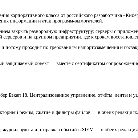
ния корпоративного класса от российского разработчика «Кибер
дения информации и атак программ-вымогателей.
ием закрыть разнородную инфраструктуру: серверы с приложен
ой серверов и на крупном предприятии, где к срокам восстанов
0) и потому проходит по требованиям импортозамещения и госз
й защищаемый объект — вместе с сертификатом сопровождения; 
ер Бэкап 18. Централизованное управление, отчёты, ленты и у
кторный режим, сжатие и фильтры файлов — в обеих редакциях
, журнал аудита и отправка событий в SIEM — в обеих редакция