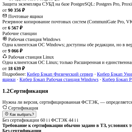
Защита экземпляра СУБД на базе PostgreSQL: Postgres Pro, Proxi
от
90 356 ₽
Почтовые ящики
Резервное копирование почтовых систем (CommuniGate Pro, VK 
от
6 567 ₽
Рабочие станции
Рабочая станция Windows
Одна клиентская ОС Windows; доступны обе редакции, но в ве
от
9 066 ₽
Рабочая станция Linux
Одна клиентская ОС Linux; только Расширенная и единственна
от
18 639 ₽
Подробнее:
Кибер Бэкап Физический сервер
·
Кибер Бэкап Уни
ящики
·
Кибер Бэкап Рабочая станция Windows
·
Кибер Бэкап Р
1.2
Сертификация
Нужна ли версия, сертифицированная ФСТЭК, — определяется
Сертификация
Как выбрать?
Без сертификации
60
i
i
ФСТЭК
44
i
i
Требование к сертификации обычно задано в ТЗ, условиях т
Без сертификации