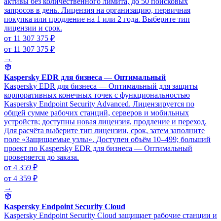
активы без количественного лимита, до 50 поисковых
запросов в день. Лицензия на организацию, первичная
покупка или продление на 1 или 2 года. Выберите тип
лицензии и срок.
от 11 307 375 ₽
от 11 307 375 ₽
→
Kaspersky EDR для бизнеса — Оптимальный
Kaspersky EDR для бизнеса — Оптимальный для защиты
корпоративных конечных точек с функциональностью
Kaspersky Endpoint Security Advanced. Лицензируется по
общей сумме рабочих станций, серверов и мобильных
устройств; доступны новая лицензия, продление и переход.
Для расчёта выберите тип лицензии, срок, затем заполните
поле «Защищаемые узлы». Доступен объём 10–499; больший
проект по Kaspersky EDR для бизнеса — Оптимальный
проверяется до заказа.
от 4 359 ₽
от 4 359 ₽
→
Kaspersky Endpoint Security Cloud
Kaspersky Endpoint Security Cloud защищает рабочие станции и