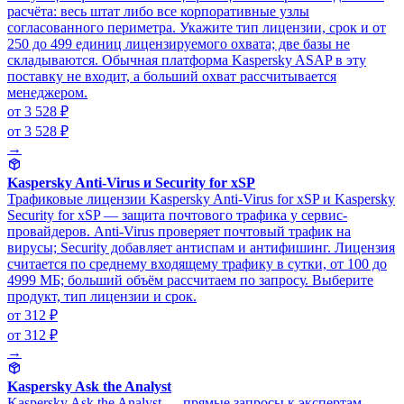
расчёта: весь штат либо все корпоративные узлы
согласованного периметра. Укажите тип лицензии, срок и от
250 до 499 единиц лицензируемого охвата; две базы не
складываются. Обычная платформа Kaspersky ASAP в эту
поставку не входит, а больший охват рассчитывается
менеджером.
от 3 528 ₽
от 3 528 ₽
→
Kaspersky Anti-Virus и Security for xSP
Трафиковые лицензии Kaspersky Anti-Virus for xSP и Kaspersky
Security for xSP — защита почтового трафика у сервис-
провайдеров. Anti-Virus проверяет почтовый трафик на
вирусы; Security добавляет антиспам и антифишинг. Лицензия
считается по среднему входящему трафику в сутки, от 100 до
4999 МБ; больший объём рассчитаем по запросу. Выберите
продукт, тип лицензии и срок.
от 312 ₽
от 312 ₽
→
Kaspersky Ask the Analyst
Kaspersky Ask the Analyst — прямые запросы к экспертам-