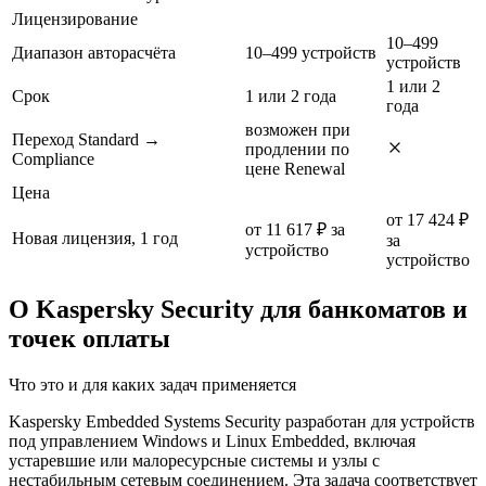
Лицензирование
10–499
Диапазон авторасчёта
10–499 устройств
устройств
1 или 2
Срок
1 или 2 года
года
возможен при
Переход Standard →
продлении по
Compliance
цене Renewal
Цена
от 17 424 ₽
от 11 617 ₽ за
Новая лицензия, 1 год
за
устройство
устройство
О Kaspersky Security для банкоматов и
точек оплаты
Что это и для каких задач применяется
Kaspersky Embedded Systems Security разработан для устройств
под управлением Windows и Linux Embedded, включая
устаревшие или малоресурсные системы и узлы с
нестабильным сетевым соединением. Эта задача соответствует