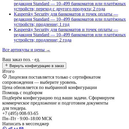
редакция Standard — 10–499 банкоматов или платёжных
устройств; переход с другого продукта; 2 года
Kaspersky Security для банкоматов и точек оплаты —
редакция Standard — 10–499 банкоматов или платёжных
устройств; продление; 1 год
Kaspersky Security для банкоматов и точек оплаты —
редакция Standard — 10–499 банкоматов или платёжных
устройств; продление; 2 года
Все артикулы и цены →
Ваш заказ
поз. ·
ед.
Вернуть конфигурацию в заказ
Итого
Лицензия поставляется только с сертификатом
сопровождения — выберите уровень.
Цена обновляется по выбранной конфигурации
Помощь с подбором
Подберём конфигурацию под ваши задачи. Сформируем
коммерческое предложение и подготовим документы
для тендера.
+7 (495) 008-93-65
Пн–Пт · 9:00–18:00 МСК
Написать в мессенджер