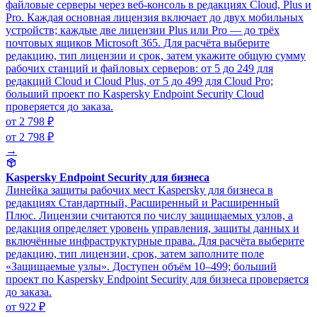
файловые серверы через веб-консоль в редакциях Cloud, Plus и
Pro. Каждая основная лицензия включает до двух мобильных
устройств; каждые две лицензии Plus или Pro — до трёх
почтовых ящиков Microsoft 365. Для расчёта выберите
редакцию, тип лицензии и срок, затем укажите общую сумму
рабочих станций и файловых серверов: от 5 до 249 для
редакций Cloud и Cloud Plus, от 5 до 499 для Cloud Pro;
больший проект по Kaspersky Endpoint Security Cloud
проверяется до заказа.
от 2 798 ₽
от 2 798 ₽
→
Kaspersky Endpoint Security для бизнеса
Линейка защиты рабочих мест Kaspersky для бизнеса в
редакциях Стандартный, Расширенный и Расширенный
Плюс. Лицензии считаются по числу защищаемых узлов, а
редакция определяет уровень управления, защиты данных и
включённые инфраструктурные права. Для расчёта выберите
редакцию, тип лицензии, срок, затем заполните поле
«Защищаемые узлы». Доступен объём 10–499; больший
проект по Kaspersky Endpoint Security для бизнеса проверяется
до заказа.
от 922 ₽