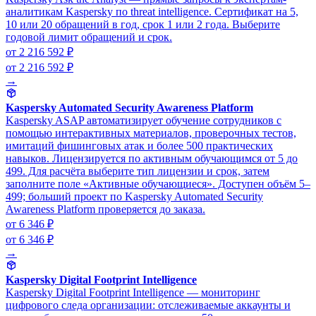
аналитикам Kaspersky по threat intelligence. Сертификат на 5,
10 или 20 обращений в год, срок 1 или 2 года. Выберите
годовой лимит обращений и срок.
от 2 216 592 ₽
от 2 216 592 ₽
→
Kaspersky Automated Security Awareness Platform
Kaspersky ASAP автоматизирует обучение сотрудников с
помощью интерактивных материалов, проверочных тестов,
имитаций фишинговых атак и более 500 практических
навыков. Лицензируется по активным обучающимся от 5 до
499. Для расчёта выберите тип лицензии и срок, затем
заполните поле «Активные обучающиеся». Доступен объём 5–
499; больший проект по Kaspersky Automated Security
Awareness Platform проверяется до заказа.
от 6 346 ₽
от 6 346 ₽
→
Kaspersky Digital Footprint Intelligence
Kaspersky Digital Footprint Intelligence — мониторинг
цифрового следа организации: отслеживаемые аккаунты и