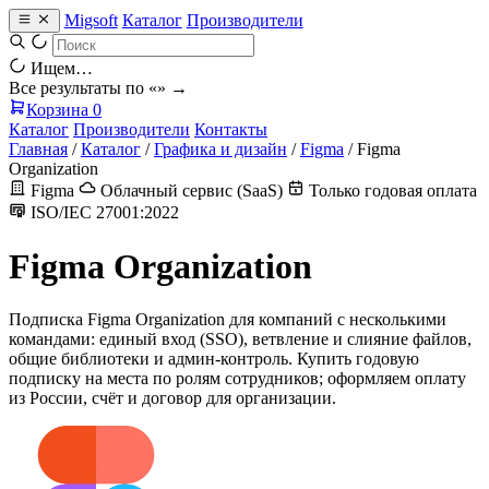
Migsoft
Каталог
Производители
Ищем…
Все результаты по «
» →
Корзина
0
Каталог
Производители
Контакты
Главная
/
Каталог
/
Графика и дизайн
/
Figma
/
Figma
Organization
Figma
Облачный сервис (SaaS)
Только годовая оплата
ISO/IEC 27001:2022
Figma Organization
Подписка Figma Organization для компаний с несколькими
командами: единый вход (SSO), ветвление и слияние файлов,
общие библиотеки и админ-контроль. Купить годовую
подписку на места по ролям сотрудников; оформляем оплату
из России, счёт и договор для организации.