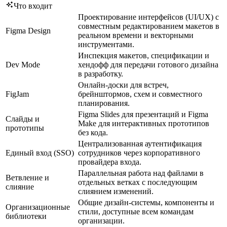
Что входит
Проектирование интерфейсов (UI/UX) с
совместным редактированием макетов в
Figma Design
реальном времени и векторными
инструментами.
Инспекция макетов, спецификации и
Dev Mode
хендофф для передачи готового дизайна
в разработку.
Онлайн-доски для встреч,
FigJam
брейнштормов, схем и совместного
планирования.
Figma Slides для презентаций и Figma
Слайды и
Make для интерактивных прототипов
прототипы
без кода.
Централизованная аутентификация
Единый вход (SSO)
сотрудников через корпоративного
провайдера входа.
Параллельная работа над файлами в
Ветвление и
отдельных ветках с последующим
слияние
слиянием изменений.
Общие дизайн-системы, компоненты и
Организационные
стили, доступные всем командам
библиотеки
организации.