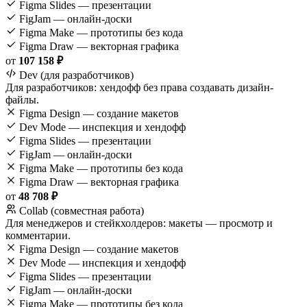
Figma Slides — презентации
FigJam — онлайн-доски
Figma Make — прототипы без кода
Figma Draw — векторная графика
от
107 158 ₽
Dev (для разработчиков)
Для разработчиков: хендофф без права создавать дизайн-
файлы.
Figma Design — создание макетов
Dev Mode — инспекция и хендофф
Figma Slides — презентации
FigJam — онлайн-доски
Figma Make — прототипы без кода
Figma Draw — векторная графика
от
48 708 ₽
Collab (совместная работа)
Для менеджеров и стейкхолдеров: макеты — просмотр и
комментарии.
Figma Design — создание макетов
Dev Mode — инспекция и хендофф
Figma Slides — презентации
FigJam — онлайн-доски
Figma Make — прототипы без кода