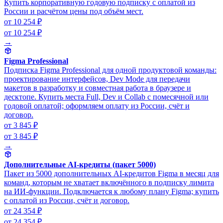
Купить корпоративную годовую подписку с оплатой из
России и расчётом цены под объём мест.
от 10 254 ₽
от 10 254 ₽
→
Figma Professional
Подписка Figma Professional для одной продуктовой команды:
проектирование интерфейсов, Dev Mode для передачи
макетов в разработку и совместная работа в браузере и
десктопе. Купить места Full, Dev и Collab с помесячной или
годовой оплатой; оформляем оплату из России, счёт и
договор.
от 3 845 ₽
от 3 845 ₽
→
Дополнительные AI-кредиты (пакет 5000)
Пакет из 5000 дополнительных AI-кредитов Figma в месяц для
команд, которым не хватает включённого в подписку лимита
на ИИ-функции. Подключается к любому плану Figma; купить
с оплатой из России, счёт и договор.
от 24 354 ₽
от 24 354 ₽