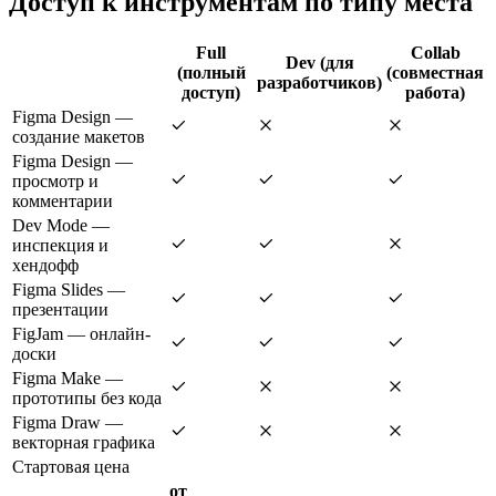
Доступ к инструментам по типу места
Full
Collab
Dev (для
(полный
(совместная
разработчиков)
доступ)
работа)
Figma Design —
создание макетов
Figma Design —
просмотр и
комментарии
Dev Mode —
инспекция и
хендофф
Figma Slides —
презентации
FigJam — онлайн-
доски
Figma Make —
прототипы без кода
Figma Draw —
векторная графика
Стартовая цена
от