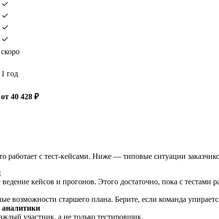
скоро
1 год
от 40 428 ₽
асто работает с тест-кейсами. Ниже — типовые ситуации заказчи
х
едение кейсов и прогонов. Этого достаточно, пока с тестами ра
ые возможности старшего плана. Берите, если команда упирается
и аналитики
каждый участник, а не только тестировщик.