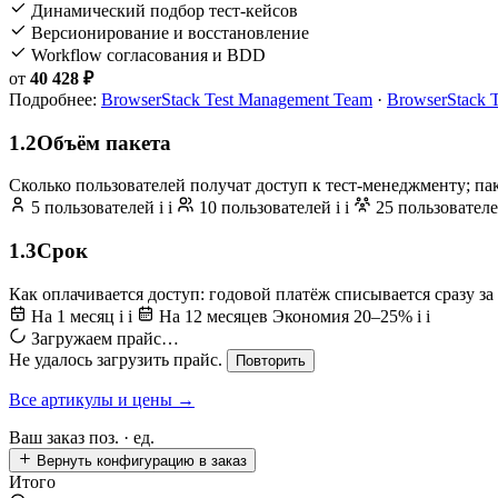
Динамический подбор тест-кейсов
Версионирование и восстановление
Workflow согласования и BDD
от
40 428 ₽
Подробнее:
BrowserStack Test Management Team
·
BrowserStack 
1.2
Объём пакета
Сколько пользователей получат доступ к тест-менеджменту; пак
5 пользователей
i
i
10 пользователей
i
i
25 пользовател
1.3
Срок
Как оплачивается доступ: годовой платёж списывается сразу за
На 1 месяц
i
i
На 12 месяцев
Экономия 20–25%
i
i
Загружаем прайс…
Не удалось загрузить прайс.
Повторить
Все артикулы и цены →
Ваш заказ
поз. ·
ед.
Вернуть конфигурацию в заказ
Итого