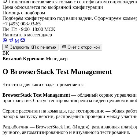
Лицензия поставляется только с сертификатом сопровожден
Цена обновляется по выбранной конфигурации
Помощь с подбором
Подберём конфигурацию под ваши задачи. Сформируем коммерч
+7 (495) 008-93-65
Пн–Пт · 9:00–18:00 МСК
Написать в мессенджер
M
Запросить КП с печатью
Счёт с отсрочкой
ВК
Виталий Куренков
Менеджер
О BrowserStack Test Management
Что это и для каких задач применяется
BrowserStack Test Management
— облачный сервис управления
пространстве. Статус тестирования релиза виден целиком в люб
Сервис рассчитан на команды, где тестирование — общая рабо
набор к выпуску версии, распределить проверки между участник
Разработчик — BrowserStack inc. (Индия), развивающая платфор
ручного, автоматизированного и визуального тестирования.