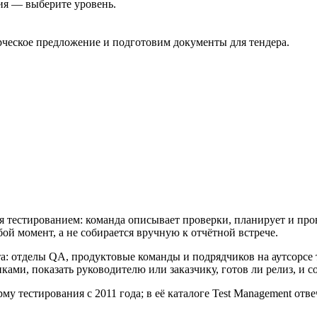
ия — выберите уровень.
еское предложение и подготовим документы для тендера.
 тестированием: команда описывает проверки, планирует и про
ой момент, а не собирается вручную к отчётной встрече.
та: отделы QA, продуктовые команды и подрядчиков на аутсорс
ами, показать руководителю или заказчику, готов ли релиз, и с
му тестирования с 2011 года; в её каталоге Test Management отв