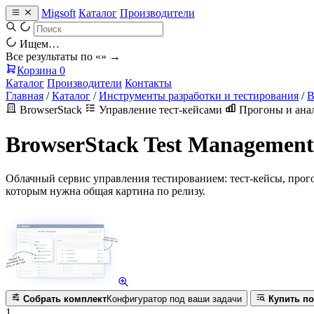
Migsoft
Каталог
Производители
Ищем…
Все результаты по «
» →
Корзина
0
Каталог
Производители
Контакты
Главная
/
Каталог
/
Инструменты разработки и тестирования
/
B
BrowserStack
Управление тест-кейсами
Прогоны и ана
BrowserStack Test Management
Облачный сервис управления тестированием: тест-кейсы, прог
которым нужна общая картина по релизу.
Собрать комплект
Конфигуратор под ваши задачи
Купить по
1