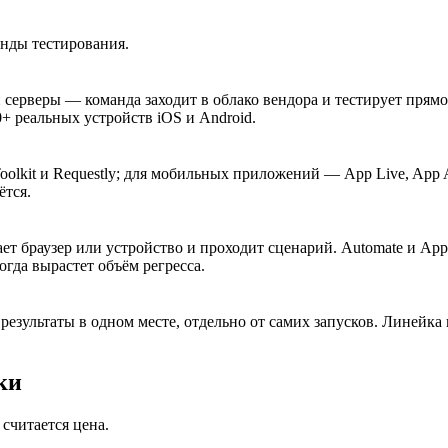
анды тестирования.
и серверы — команда заходит в облако вендора и тестирует прям
0+ реальных устройств iOS и Android.
Toolkit и Requestly; для мобильных приложений — App Live, App 
ётся.
ет браузер или устройство и проходит сценарий. Automate и App
огда вырастет объём регресса.
х результаты в одном месте, отдельно от самих запусков. Линейк
ки
 считается цена.