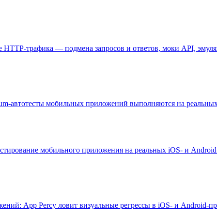
е HTTP-трафика — подмена запросов и ответов, моки API, эмуляц
ium-автотесты мобильных приложений выполняются на реальных i
тестирование мобильного приложения на реальных iOS- и Androi
ий: App Percy ловит визуальные регрессы в iOS- и Android-при