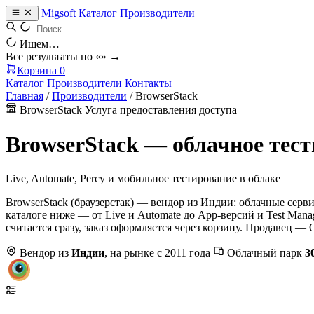
Migsoft
Каталог
Производители
Ищем…
Все результаты по «
» →
Корзина
0
Каталог
Производители
Контакты
Главная
/
Производители
/
BrowserStack
BrowserStack
Услуга предоставления доступа
BrowserStack — облачное тес
Live, Automate, Percy и мобильное тестирование в облаке
BrowserStack (браузерстак) — вендор из Индии: облачные сер
каталоге ниже — от Live и Automate до App-версий и Test Mana
считается сразу, заказ оформляется через корзину. Продаве
Вендор из
Индии
, на рынке с 2011 года
Облачный парк
3