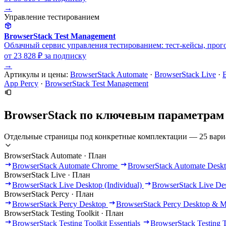
→
Управление тестированием
BrowserStack Test Management
Облачный сервис управления тестированием: тест-кейсы, прог
от 23 828 ₽
за подписку
→
Артикулы и цены:
BrowserStack Automate
·
BrowserStack Live
·
App Percy
·
BrowserStack Test Management
BrowserStack по ключевым параметрам
Отдельные страницы под конкретные комплектации — 25 вари
BrowserStack Automate · План
BrowserStack Automate Chrome
BrowserStack Automate Desk
BrowserStack Live · План
BrowserStack Live Desktop (Individual)
BrowserStack Live Des
BrowserStack Percy · План
BrowserStack Percy Desktop
BrowserStack Percy Desktop & M
BrowserStack Testing Toolkit · План
BrowserStack Testing Toolkit Essentials
BrowserStack Testing T