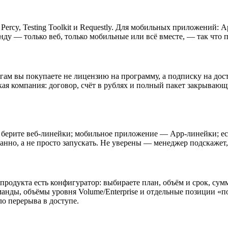
Percy, Testing Toolkit и Requestly. Для мобильных приложений: A
ду — только веб, только мобильные или всё вместе, — так что п
ам вы покупаете не лицензию на программу, а подписку на досту
компания: договор, счёт в рублях и полный пакет закрывающи
 берите веб-линейки; мобильное приложение — App-линейки; есл
анно, а не просто запускать. Не уверены — менеджер подскажет, 
одукта есть конфигуратор: выбираете план, объём и срок, сумма 
оманды, объёмы уровня Volume/Enterprise и отдельные позиции «
ло перерыва в доступе.