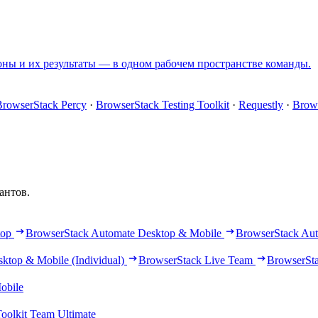
оны и их результаты — в одном рабочем пространстве команды.
BrowserStack Percy
·
BrowserStack Testing Toolkit
·
Requestly
·
Brow
антов.
top
BrowserStack Automate Desktop & Mobile
BrowserStack Aut
ktop & Mobile (Individual)
BrowserStack Live Team
BrowserSt
obile
oolkit Team Ultimate