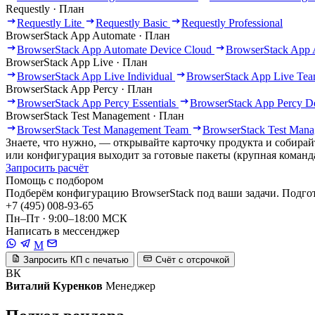
Requestly · План
Requestly Lite
Requestly Basic
Requestly Professional
BrowserStack App Automate · План
BrowserStack App Automate Device Cloud
BrowserStack App 
BrowserStack App Live · План
BrowserStack App Live Individual
BrowserStack App Live Te
BrowserStack App Percy · План
BrowserStack App Percy Essentials
BrowserStack App Percy De
BrowserStack Test Management · План
BrowserStack Test Management Team
BrowserStack Test Man
Знаете, что нужно, — открывайте карточку продукта и собирайт
или конфигурация выходит за готовые пакеты (крупная команд
Запросить расчёт
Помощь с подбором
Подберём конфигурацию BrowserStack под ваши задачи. Подго
+7 (495) 008-93-65
Пн–Пт · 9:00–18:00 МСК
Написать в мессенджер
M
Запросить КП с печатью
Счёт с отсрочкой
ВК
Виталий Куренков
Менеджер