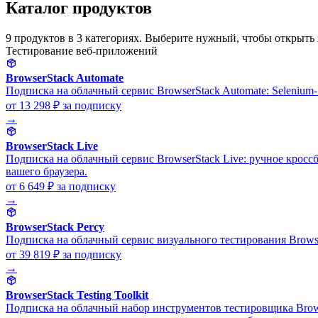
Каталог продуктов
9 продуктов в 3 категориях. Выберите нужный, чтобы открыть
Тестирование веб-приложений
BrowserStack Automate
Подписка на облачный сервис BrowserStack Automate: Selenium-
от 13 298 ₽
за подписку
→
BrowserStack Live
Подписка на облачный сервис BrowserStack Live: ручное кросс
вашего браузера.
от 6 649 ₽
за подписку
→
BrowserStack Percy
Подписка на облачный сервис визуального тестирования Browse
от 39 819 ₽
за подписку
→
BrowserStack Testing Toolkit
Подписка на облачный набор инструментов тестировщика Browse