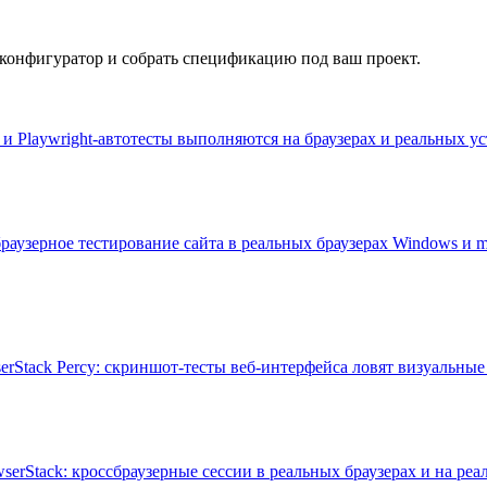
 конфигуратор и собрать спецификацию под ваш проект.
 и Playwright-автотесты выполняются на браузерах и реальных ус
браузерное тестирование сайта в реальных браузерах Windows и 
rStack Percy: скриншот-тесты веб-интерфейса ловят визуальные р
rStack: кроссбраузерные сессии в реальных браузерах и на реал