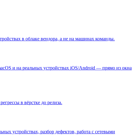
тройствах в облаке вендора, а не на машинах команды.
macOS и на реальных устройствах iOS/Android — прямо из окна
егрессы в вёрстке до релиза.
ьных устройствах, разбор дефектов, работа с сетевыми