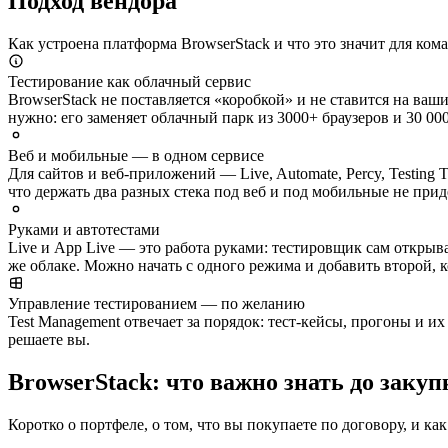
Подход вендора
Как устроена платформа BrowserStack и что это значит для ком
Тестирование как облачный сервис
BrowserStack не поставляется «коробкой» и не ставится на ваш
нужно: его заменяет облачный парк из 3000+ браузеров и 30 00
Веб и мобильные — в одном сервисе
Для сайтов и веб-приложений — Live, Automate, Percy, Testing 
что держать два разных стека под веб и под мобильные не прид
Руками и автотестами
Live и App Live — это работа руками: тестировщик сам открыва
же облаке. Можно начать с одного режима и добавить второй, к
Управление тестированием — по желанию
Test Management отвечает за порядок: тест-кейсы, прогоны и и
решаете вы.
BrowserStack: что важно знать до закуп
Коротко о портфеле, о том, что вы покупаете по договору, и как