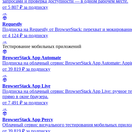
запросами и проверка доступности — в одном рабочем месте.
от 5 807 ₽
за подписку
→
Requestly
Подписка на Requestly от BrowserStack: перехват и мокировани
от 4 124 ₽
за подписку
→
Тестирование мобильных приложений
BrowserStack App Automate
Подписка на облачный сервис BrowserStack App Automate: App
от 39 819 ₽
за подписку
→
BrowserStack App Live
Подписка на облачный сервис BrowserStack App Live: ручное 
прямо в окне браузера.
от 7 491 ₽
за подписку
→
BrowserStack App Percy
Облачный сервис визуального тестирования мобильных приложен
от 39 819 ₽
за подписку