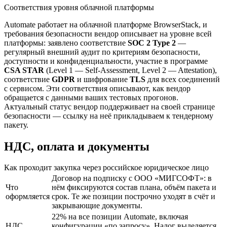
Соответствия уровня облачной платформы
Automate работает на облачной платформе BrowserStack, и
требования безопасности вендор описывает на уровне всей
платформы: заявлено соответствие
SOC 2 Type 2
—
регулярный внешний аудит по критериям безопасности,
доступности и конфиденциальности, участие в программе
CSA STAR
(Level 1 — Self-Assessment, Level 2 — Attestation),
соответствие
GDPR
и шифрование
TLS
для всех соединений
с сервисом. Эти соответствия описывают, как вендор
обращается с данными ваших тестовых прогонов.
Актуальный статус вендор поддерживает на своей странице
безопасности — ссылку на неё прикладываем к тендерному
пакету.
НДС, оплата и документы
Как проходит закупка через российское юридическое лицо
Договор на подписку с ООО «МИГСОФТ»: в
Что
нём фиксируются состав плана, объём пакета и
оформляется
срок. Те же позиции построчно уходят в счёт и
закрывающие документы.
22% на все позиции Automate, включая
НДС
конфигурации «по запросу». Налог выделяется