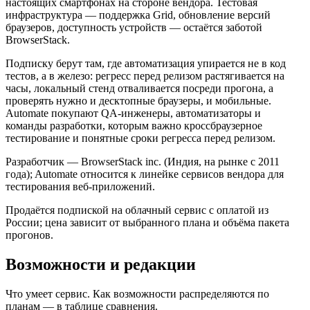
настоящих смартфонах на стороне вендора. Тестовая
инфраструктура — поддержка Grid, обновление версий
браузеров, доступность устройств — остаётся заботой
BrowserStack.
Подписку берут там, где автоматизация упирается не в код
тестов, а в железо: регресс перед релизом растягивается на
часы, локальный стенд отваливается посреди прогона, а
проверять нужно и десктопные браузеры, и мобильные.
Automate покупают QA-инженеры, автоматизаторы и
команды разработки, которым важно кроссбраузерное
тестирование и понятные сроки регресса перед релизом.
Разработчик — BrowserStack inc. (Индия, на рынке с 2011
года); Automate относится к линейке сервисов вендора для
тестирования веб-приложений.
Продаётся подпиской на облачный сервис с оплатой из
России; цена зависит от выбранного плана и объёма пакета
прогонов.
Возможности и редакции
Что умеет сервис. Как возможности распределяются по
планам — в таблице сравнения.