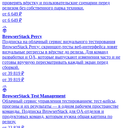
проверять вёрстку и пользовательские сценарии перед
релизом без собственного парка техники.
от 6 649 ₽
от 6 649 ₽
→
BrowserStack Percy
Подписка на облачный сервис визуального тестирования
BrowserStack Percy: скриншот-тесты веб-интерфейса ловят
визуальные регрессы в вёрстке до релиза. Для команд
разработки и QA, которые выпускают изменения часто и не
готовы вручную пересматривать каждый экран перед
сборкой.
от 39 819 ₽
от 39 819 ₽
→
BrowserStack Test Management
Облачный сервис управления тестированием: тест-кейсы,
прогоны и их результаты — в одном рабочем пространстве
команды. Подписка BrowserStack для QA-отделов и
продуктовых команд, которым нужна общая картина по
релизу.
от 23 828 ₽