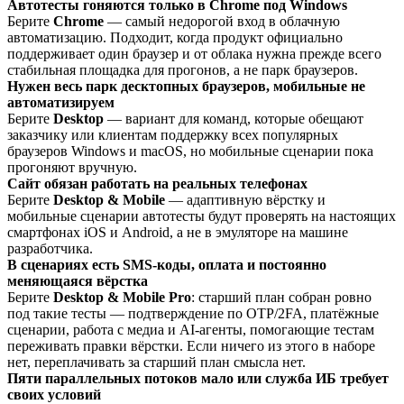
Автотесты гоняются только в Chrome под Windows
Берите
Chrome
— самый недорогой вход в облачную
автоматизацию. Подходит, когда продукт официально
поддерживает один браузер и от облака нужна прежде всего
стабильная площадка для прогонов, а не парк браузеров.
Нужен весь парк десктопных браузеров, мобильные не
автоматизируем
Берите
Desktop
— вариант для команд, которые обещают
заказчику или клиентам поддержку всех популярных
браузеров Windows и macOS, но мобильные сценарии пока
прогоняют вручную.
Сайт обязан работать на реальных телефонах
Берите
Desktop & Mobile
— адаптивную вёрстку и
мобильные сценарии автотесты будут проверять на настоящих
смартфонах iOS и Android, а не в эмуляторе на машине
разработчика.
В сценариях есть SMS-коды, оплата и постоянно
меняющаяся вёрстка
Берите
Desktop & Mobile Pro
: старший план собран ровно
под такие тесты — подтверждение по OTP/2FA, платёжные
сценарии, работа с медиа и AI-агенты, помогающие тестам
переживать правки вёрстки. Если ничего из этого в наборе
нет, переплачивать за старший план смысла нет.
Пяти параллельных потоков мало или служба ИБ требует
своих условий