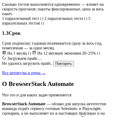
Сколько тестов выполняется одновременно — влияет на
скорость прогонов; пакеты фиксированные, цена за весь
пакет.
1 параллельный тест
i
i
2 параллельных теста
i
i
5
параллельных тестов
i
i
1.3
Срок
Срок подписки: годовая оплачивается сразу за весь год,
помесячная — за один месяц.
На 1 месяц
i
i
На 12 месяцев
экономия 20–25%
i
i
Загружаем прайс…
Не удалось загрузить прайс.
Повторить
Все артикулы и цены →
О BrowserStack Automate
Что это и для каких задач применяется
BrowserStack Automate
— облако для запуска автотестов:
команда отдаёт сервису готовые Selenium- и Playwright-
сценарии, а он выполняет их в настоящих браузерах и на