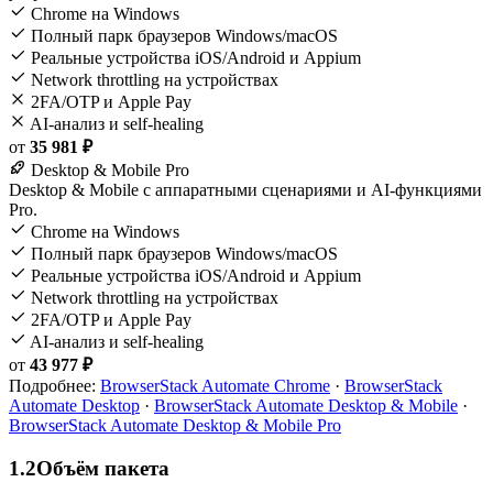
Chrome на Windows
Полный парк браузеров Windows/macOS
Реальные устройства iOS/Android и Appium
Network throttling на устройствах
2FA/OTP и Apple Pay
AI-анализ и self-healing
от
35 981 ₽
Desktop & Mobile Pro
Desktop & Mobile с аппаратными сценариями и AI-функциями
Pro.
Chrome на Windows
Полный парк браузеров Windows/macOS
Реальные устройства iOS/Android и Appium
Network throttling на устройствах
2FA/OTP и Apple Pay
AI-анализ и self-healing
от
43 977 ₽
Подробнее:
BrowserStack Automate Chrome
·
BrowserStack
Automate Desktop
·
BrowserStack Automate Desktop & Mobile
·
BrowserStack Automate Desktop & Mobile Pro
1.2
Объём пакета