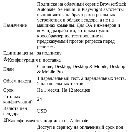
Подписка на облачный сервис BrowserStack
Automate: Selenium- и Playwright-автотесты
выполняются на браузерах и реальных
устройствах в облаке вендора, а не на
Назначение
машинах команды. Для QA-инженеров и
команд разработки, которым нужно
кроссбраузерное тестирование и
предсказуемый прогон регресса перед
релизом.
Единица цены
за подписку
Конфигурация и поставка
Chrome, Desktop, Desktop & Mobile, Desktop
План
& Mobile Pro
1 параллельный тест, 2 параллельных теста,
Объём пакета
5 параллельных тестов
Срок
На 1 месяц, На 12 месяцев
Готовых
24
конфигураций
Валюта цен
USD
вендора
Как оформляется подписка на Automate
Доступ к сервису на оплаченный срок под