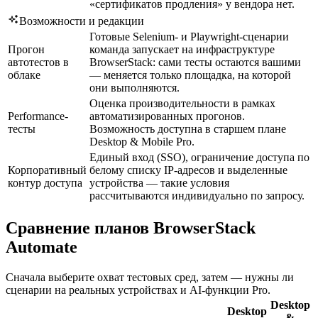
«сертификатов продления» у вендора нет.
Возможности и редакции
Готовые Selenium- и Playwright-сценарии
Прогон
команда запускает на инфраструктуре
автотестов в
BrowserStack: сами тесты остаются вашими
облаке
— меняется только площадка, на которой
они выполняются.
Оценка производительности в рамках
Performance-
автоматизированных прогонов.
тесты
Возможность доступна в старшем плане
Desktop & Mobile Pro.
Единый вход (SSO), ограничение доступа по
Корпоративный
белому списку IP-адресов и выделенные
контур доступа
устройства — такие условия
рассчитываются индивидуально по запросу.
Сравнение планов BrowserStack
Automate
Сначала выберите охват тестовых сред, затем — нужны ли
сценарии на реальных устройствах и AI-функции Pro.
Desktop
Desktop
&