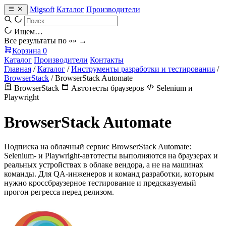
Migsoft
Каталог
Производители
Ищем…
Все результаты по «
» →
Корзина
0
Каталог
Производители
Контакты
Главная
/
Каталог
/
Инструменты разработки и тестирования
/
BrowserStack
/
BrowserStack Automate
BrowserStack
Автотесты браузеров
Selenium и
Playwright
BrowserStack Automate
Подписка на облачный сервис BrowserStack Automate:
Selenium- и Playwright-автотесты выполняются на браузерах и
реальных устройствах в облаке вендора, а не на машинах
команды. Для QA-инженеров и команд разработки, которым
нужно кроссбраузерное тестирование и предсказуемый
прогон регресса перед релизом.