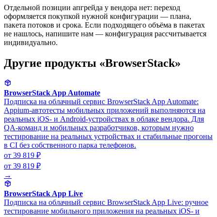
Отдельной позиции апгрейда у вендора нет: переход
оформляется покупкой нужной конфигурации — плана,
пакета потоков и срока. Если подходящего объёма в пакетах
не нашлось, напишите нам — конфигурация рассчитывается
индивидуально.
Другие продукты «BrowserStack»
BrowserStack App Automate
Подписка на облачный сервис BrowserStack App Automate:
Appium-автотесты мобильных приложений выполняются на
реальных iOS- и Android-устройствах в облаке вендора. Для
QA-команд и мобильных разработчиков, которым нужно
тестирование на реальных устройствах и стабильные прогоны
в CI без собственного парка телефонов.
от 39 819 ₽
от 39 819 ₽
→
BrowserStack App Live
Подписка на облачный сервис BrowserStack App Live: ручное
тестирование мобильного приложения на реальных iOS- и