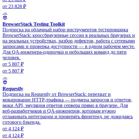
от 23 828 ₽
→
BrowserStack Testing Toolkit
Подписка на облачный набор инструментов тестировщика
BrowserStack: кроссбраузерные сессии в реальных браузерах и
на реальных устройствах, разбор дефектов, работа с сетевыми
запросами и проверка доступности — в одном рабочем месте.
Для QA-инженера-одиночки и небольших команд до пяти
человек.
от 5 807 ₽
от 5 807 ₽
→
Requestly
Подписка на Requestly от BrowserStack: перехват и
мокирование HTTP-трафика — подмена запросов и ответов,
моки API, эмуляция ответов сервера прямо в браузере. Для
веб-разработчиков и QA-инженеров, которым нужно
отлаживать интеграции и проверять фронтенд, не дожидаясь
готового бэкенда.
от 4 124 ₽
от 4 124 ₽