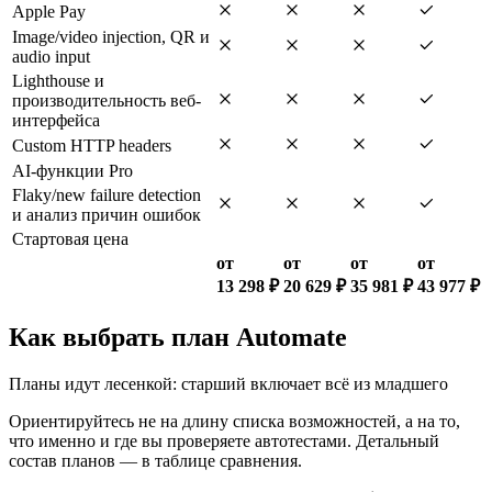
Apple Pay
Image/video injection, QR и
audio input
Lighthouse и
производительность веб-
интерфейса
Custom HTTP headers
AI-функции Pro
Flaky/new failure detection
и анализ причин ошибок
Стартовая цена
от
от
от
от
13 298 ₽
20 629 ₽
35 981 ₽
43 977 ₽
Как выбрать план Automate
Планы идут лесенкой: старший включает всё из младшего
Ориентируйтесь не на длину списка возможностей, а на то,
что именно и где вы проверяете автотестами. Детальный
состав планов — в таблице сравнения.