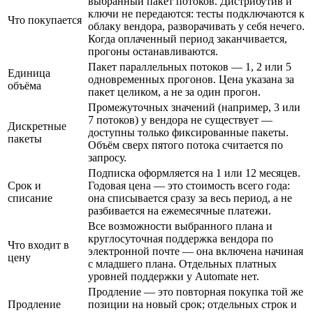
выбранный пакет потоков. Дистрибутив и
ключи не передаются: тесты подключаются к
Что покупается
облаку вендора, разворачивать у себя нечего.
Когда оплаченный период заканчивается,
прогоны останавливаются.
Пакет параллельных потоков — 1, 2 или 5
Единица
одновременных прогонов. Цена указана за
объёма
пакет целиком, а не за один прогон.
Промежуточных значений (например, 3 или
7 потоков) у вендора не существует —
Дискретные
доступны только фиксированные пакеты.
пакеты
Объём сверх пятого потока считается по
запросу.
Подписка оформляется на 1 или 12 месяцев.
Срок и
Годовая цена — это стоимость всего года:
списание
она списывается сразу за весь период, а не
разбивается на ежемесячные платежи.
Все возможности выбранного плана и
круглосуточная поддержка вендора по
Что входит в
электронной почте — она включена начиная
цену
с младшего плана. Отдельных платных
уровней поддержки у Automate нет.
Продление — это повторная покупка той же
Продление
позиции на новый срок; отдельных строк и