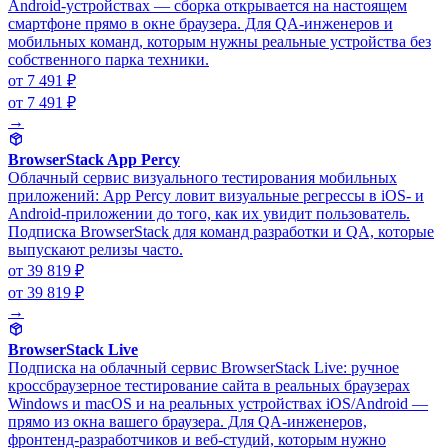
Android-устройствах — сборка открывается на настоящем
смартфоне прямо в окне браузера. Для QA-инженеров и
мобильных команд, которым нужны реальные устройства без
собственного парка техники.
от 7 491 ₽
от 7 491 ₽
→
BrowserStack App Percy
Облачный сервис визуального тестирования мобильных
приложений: App Percy ловит визуальные регрессы в iOS- и
Android-приложении до того, как их увидит пользователь.
Подписка BrowserStack для команд разработки и QA, которые
выпускают релизы часто.
от 39 819 ₽
от 39 819 ₽
→
BrowserStack Live
Подписка на облачный сервис BrowserStack Live: ручное
кроссбраузерное тестирование сайта в реальных браузерах
Windows и macOS и на реальных устройствах iOS/Android —
прямо из окна вашего браузера. Для QA-инженеров,
фронтенд-разработчиков и веб-студий, которым нужно