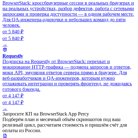
BrowserStack: кроссбраузерные сессии в реальных браузерах и
на реальных устройствах, разбор дефектов, работа с сетевыми
запросами и проверка доступности — в одном рабочем месте.
Для QA-инженера-одиночки и небольших команд до пяти
человек.
от 5 840 ₽
от 5 840 ₽
→
Requestly
Подписка на Requestly от BrowserStack: перехват и
мокирование HTTP-трафика — подмена запросов и ответов,
моки API, эмуляция ответов сервера прямо в браузере. Для
веб-разработчиков и QA-инженеров, которым нужно
отлаживать интеграции и проверять фронтенд, не дожидаясь
готового бэкенда.
от 4 147 ₽
от 4 147 ₽
→
Запросите КП на BrowserStack App Percy
Подберём план и месячный объём скриншотов под ваш
релизный цикл, рассчитаем стоимость и пришлём счёт для
оплаты из России.