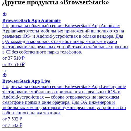
Другие продукты «BrowserStack»
BrowserStack App Automate
Подписка на облачный сервис BrowserStack App Automate:
Appium-автотесты мобильных приложений выполняются на
реальных iOS- и Android-устройствах в облаке вендора. Для
QA-команд и мобильных разработчиков, которым нужно
тестирование на реальных устройствах и стабильные прогоны
в CI без собственного парка телефонов.
от 37 510 ₽
от 37 510 ₽
→
BrowserStack App Live
Подписка на облачный сервис BrowserStack App Live: ручное
тестирование мобильного приложения на реальных iOS- и
Android-устройствах — сборка открывается на настоящем
смартфоне прямо в окне браузера. Для QA-инженеров и
мобильных команд, которым нужны реальные устройства без
собственного парка техники.
от 7 532 ₽
от 7 532 ₽
→