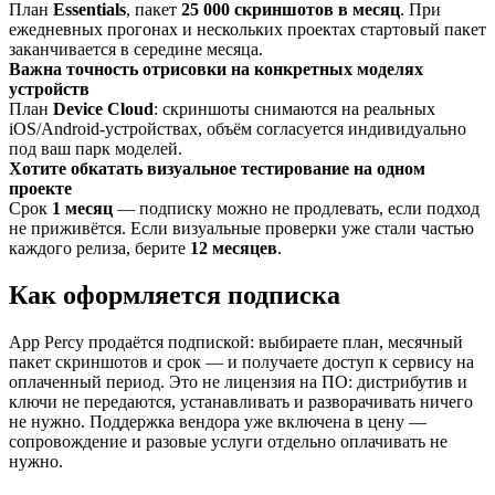
План
Essentials
, пакет
25 000 скриншотов в месяц
. При
ежедневных прогонах и нескольких проектах стартовый пакет
заканчивается в середине месяца.
Важна точность отрисовки на конкретных моделях
устройств
План
Device Cloud
: скриншоты снимаются на реальных
iOS/Android-устройствах, объём согласуется индивидуально
под ваш парк моделей.
Хотите обкатать визуальное тестирование на одном
проекте
Срок
1 месяц
— подписку можно не продлевать, если подход
не приживётся. Если визуальные проверки уже стали частью
каждого релиза, берите
12 месяцев
.
Как оформляется подписка
App Percy продаётся подпиской: выбираете план, месячный
пакет скриншотов и срок — и получаете доступ к сервису на
оплаченный период. Это не лицензия на ПО: дистрибутив и
ключи не передаются, устанавливать и разворачивать ничего
не нужно. Поддержка вендора уже включена в цену —
сопровождение и разовые услуги отдельно оплачивать не
нужно.