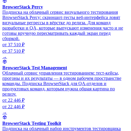
BrowserStack Percy
Подписка на облачный сервис визуального тестирования
BrowserStack Percy: скриншот-тесты веб-интерфейса ловят
визуальные регрессы в вёрстке до релиза. Для команд
разработки и QA, которые выпускают изменения часто и не
готовы вручную пересматривать каждый экран перед
сборкой.
от 37 510 ₽
от 37 510 ₽
→
BrowserStack Test Management
Облачный сервис управления тестированием: тест-кейсы,
прогоны и их результаты — в одном рабочем пространстве
команды. Подписка BrowserStack для QA-отделов и
продуктовых команд, которым нужна общая картина по
релизу.
от 22 446 ₽
от 22 446 ₽
→
BrowserStack Testing Toolkit
Подписка на облачный набор инструментов тестировщика