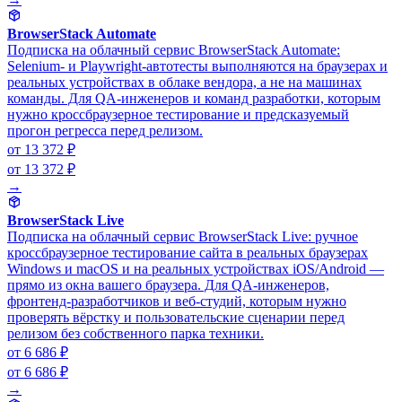
BrowserStack Automate
Подписка на облачный сервис BrowserStack Automate:
Selenium- и Playwright-автотесты выполняются на браузерах и
реальных устройствах в облаке вендора, а не на машинах
команды. Для QA-инженеров и команд разработки, которым
нужно кроссбраузерное тестирование и предсказуемый
прогон регресса перед релизом.
от 13 372 ₽
от 13 372 ₽
→
BrowserStack Live
Подписка на облачный сервис BrowserStack Live: ручное
кроссбраузерное тестирование сайта в реальных браузерах
Windows и macOS и на реальных устройствах iOS/Android —
прямо из окна вашего браузера. Для QA-инженеров,
фронтенд-разработчиков и веб-студий, которым нужно
проверять вёрстку и пользовательские сценарии перед
релизом без собственного парка техники.
от 6 686 ₽
от 6 686 ₽
→