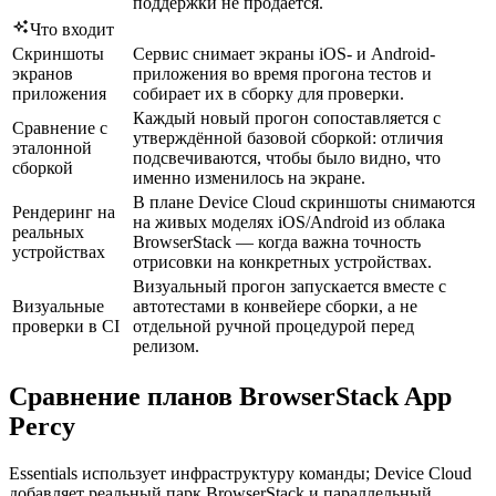
поддержки не продаётся.
Что входит
Скриншоты
Сервис снимает экраны iOS- и Android-
экранов
приложения во время прогона тестов и
приложения
собирает их в сборку для проверки.
Каждый новый прогон сопоставляется с
Сравнение с
утверждённой базовой сборкой: отличия
эталонной
подсвечиваются, чтобы было видно, что
сборкой
именно изменилось на экране.
В плане Device Cloud скриншоты снимаются
Рендеринг на
на живых моделях iOS/Android из облака
реальных
BrowserStack — когда важна точность
устройствах
отрисовки на конкретных устройствах.
Визуальный прогон запускается вместе с
Визуальные
автотестами в конвейере сборки, а не
проверки в CI
отдельной ручной процедурой перед
релизом.
Сравнение планов BrowserStack App
Percy
Essentials использует инфраструктуру команды; Device Cloud
добавляет реальный парк BrowserStack и параллельный