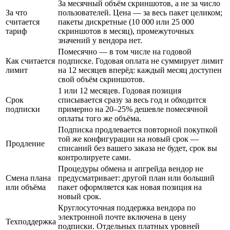
За месячный объём скриншотов, а не за число
За что
пользователей. Цена — за весь пакет целиком;
считается
пакеты дискретные (10 000 или 25 000
тариф
скриншотов в месяц), промежуточных
значений у вендора нет.
Помесячно — в том числе на годовой
Как считается
подписке. Годовая оплата не суммирует лимит
лимит
на 12 месяцев вперёд: каждый месяц доступен
свой объём скриншотов.
1 или 12 месяцев. Годовая позиция
Срок
списывается сразу за весь год и обходится
подписки
примерно на 20–25% дешевле помесячной
оплаты того же объёма.
Подписка продлевается повторной покупкой
той же конфигурации на новый срок —
Продление
списаний без вашего заказа не будет, срок вы
контролируете сами.
Процедуры обмена и апгрейда вендор не
Смена плана
предусматривает: другой план или больший
или объёма
пакет оформляется как новая позиция на
новый срок.
Круглосуточная поддержка вендора по
электронной почте включена в цену
Техподдержка
подписки. Отдельных платных уровней