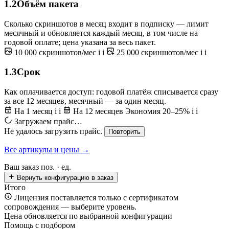
1.2
Объём пакета
Сколько скриншотов в месяц входит в подписку — лимит
месячный и обновляется каждый месяц, в том числе на
годовой оплате; цена указана за весь пакет.
10 000 скриншотов/мес
i
i
25 000 скриншотов/мес
i
i
1.3
Срок
Как оплачивается доступ: годовой платёж списывается сразу
за все 12 месяцев, месячный — за один месяц.
На 1 месяц
i
i
На 12 месяцев
Экономия 20–25%
i
i
Загружаем прайс…
Не удалось загрузить прайс.
Повторить
Все артикулы и цены →
Ваш заказ
поз. ·
ед.
Вернуть конфигурацию в заказ
Итого
Лицензия поставляется только с сертификатом
сопровождения — выберите уровень.
Цена обновляется по выбранной конфигурации
Помощь с подбором