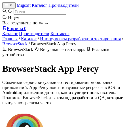
Migsoft
Каталог
Производители
Ищем…
Все результаты по «
» →
Корзина
0
Каталог
Производители
Контакты
Главная
/
Каталог
/
Инструменты разработки и тестирования
/
BrowserStack
/
BrowserStack App Percy
BrowserStack
Визуальные тесты apps
Реальные
устройства
BrowserStack App Percy
Облачный сервис визуального тестирования мобильных
приложений: App Percy ловит визуальные регрессы в iOS- и
Android-приложении до того, как их увидит пользователь.
Подписка BrowserStack для команд разработки и QA, которые
выпускают релизы часто.