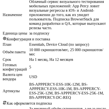
Облачный сервис визуального тестирования
мобильных приложений: App Percy ловит
визуальные регрессы в iOS- и Android-
Назначение
приложении до того, как их увидит
пользователь. Подписка BrowserStack для
команд разработки и QA, которые выпускают
релизы часто.
Единица цены
за подписку
Конфигурация и поставка
План
Essentials, Device Cloud (по запросу)
10 000 скриншотов/мес, 25 000 скриншотов/
Объём пакета
мес
Срок
На 1 месяц, На 12 месяцев
Готовых
5
конфигураций
Валюта цен
USD
вендора
BS-APPPERCY-ESS-10K-12M, BS-
APPPERCY-ESS-10K-1M, BS-APPPERCY-
Артикулы
ESS-25K-12M, BS-APPPERCY-ESS-25K-1M,
BS-APPPERCY-DC-REQ
Как оформляется подписка
За месячный объём скриншотов, а не за число