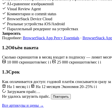
AI-сравнение изображений
Visual Review Agent
Комментарии и commit status
BrowserStack Device Cloud
Реальные устройства iOS/Android
Параллельный рендеринг на устройствах
Запросить
Подробнее:
BrowserStack App Percy Essentials
·
BrowserStack App
1.2
Объём пакета
Сколько скриншотов в месяц входит в подписку — лимит месячны
10 000 скриншотов/мес
i
i
25 000 скриншотов/мес
i
i
1.3
Срок
Как оплачивается доступ: годовой платёж списывается сразу за
На 1 месяц
i
i
На 12 месяцев
Экономия 20–25%
i
i
Загружаем прайс…
Не удалось загрузить прайс.
Повторить
Все артикулы и цены →