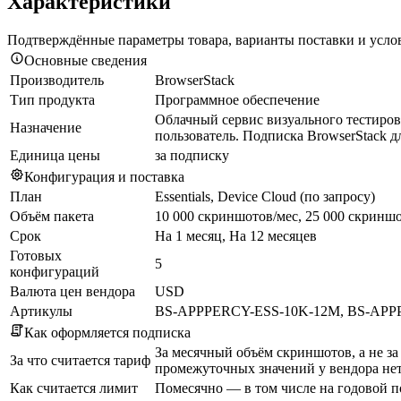
Характеристики
Подтверждённые параметры товара, варианты поставки и усло
Основные сведения
Производитель
BrowserStack
Тип продукта
Программное обеспечение
Облачный сервис визуального тестиров
Назначение
пользователь. Подписка BrowserStack д
Единица цены
за подписку
Конфигурация и поставка
План
Essentials, Device Cloud (по запросу)
Объём пакета
10 000 скриншотов/мес, 25 000 скринш
Срок
На 1 месяц, На 12 месяцев
Готовых
5
конфигураций
Валюта цен вендора
USD
Артикулы
BS-APPPERCY-ESS-10K-12M, BS-APP
Как оформляется подписка
За месячный объём скриншотов, а не за
За что считается тариф
промежуточных значений у вендора нет
Как считается лимит
Помесячно — в том числе на годовой п