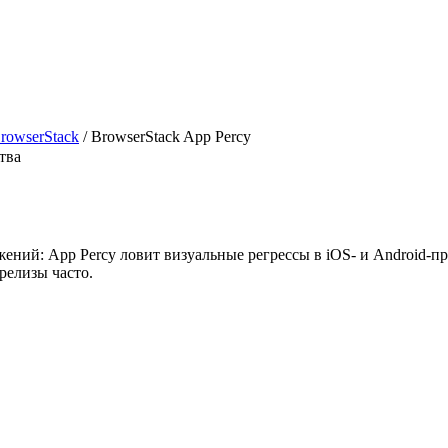
rowserStack
/
BrowserStack App Percy
тва
ний: App Percy ловит визуальные регрессы в iOS- и Android-пр
релизы часто.