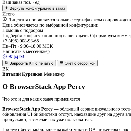
Ваш заказ
поз. ·
ед.
Вернуть конфигурацию в заказ
Итого
Лицензия поставляется только с сертификатом сопровожден
Цена обновляется по выбранной конфигурации
Помощь с подбором
Подберём конфигурацию под ваши задачи. Сформируем коммерч
+7 (495) 008-93-65
Пн–Пт · 9:00–18:00 МСК
Написать в мессенджер
M
Запросить КП с печатью
Счёт с отсрочкой
ВК
Виталий Куренков
Менеджер
О BrowserStack App Percy
Что это и для каких задач применяется
BrowserStack App Percy
— облачный сервис визуального тести
обновления UI-библиотеки отступ, наехавшие друг на друга э
пропускают, а замечает их уже пользователь.
Продукт берут мобильные разработчики и QA-инженеры с част