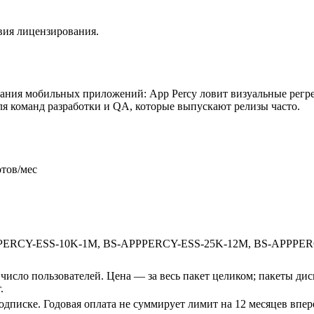
вия лицензирования.
ания мобильных приложений: App Percy ловит визуальные регрес
ля команд разработки и QA, которые выпускают релизы часто.
отов/мес
PERCY-ESS-10K-1M, BS-APPPERCY-ESS-25K-12M, BS-APPPE
 число пользователей. Цена — за весь пакет целиком; пакеты дис
.
одписке. Годовая оплата не суммирует лимит на 12 месяцев впе