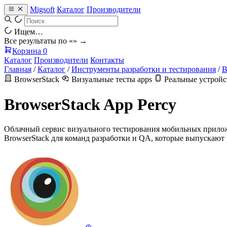
Migsoft
Каталог
Производители
Ищем…
Все результаты по «
» →
Корзина
0
Каталог
Производители
Контакты
Главная
/
Каталог
/
Инструменты разработки и тестирования
/
B
BrowserStack
Визуальные тесты apps
Реальные устройс
BrowserStack App Percy
Облачный сервис визуального тестирования мобильных приложе
BrowserStack для команд разработки и QA, которые выпускают 