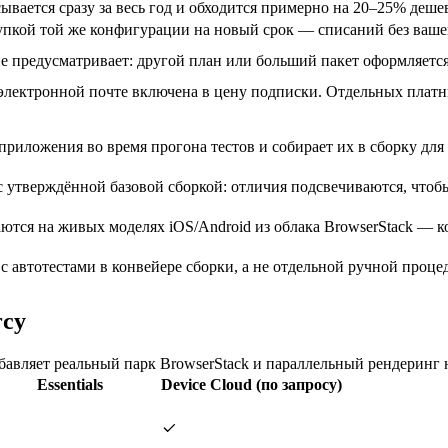
сывается сразу за весь год и обходится примерно на 20–25% деш
пкой той же конфигурации на новый срок — списаний без вашего 
е предусматривает: другой план или больший пакет оформляется
электронной почте включена в цену подписки. Отдельных платн
приложения во время прогона тестов и собирает их в сборку для
 утверждённой базовой сборкой: отличия подсвечиваются, чтобы
ются на живых моделях iOS/Android из облака BrowserStack — к
с автотестами в конвейере сборки, а не отдельной ручной проце
rcy
обавляет реальный парк BrowserStack и параллельный рендеринг 
Essentials
Device Cloud (по запросу)