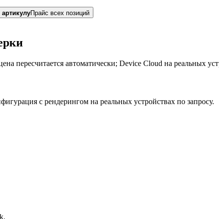
 артикулу
Прайс всех позиций
ерки
на пересчитается автоматически; Device Cloud на реальных устр
фигурация с рендерингом на реальных устройствах по запросу.
k.