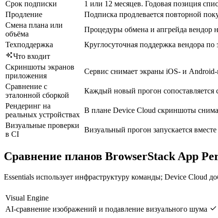
Срок подписки
1 или 12 месяцев. Годовая позиция спи
Продление
Подписка продлевается повторной поку
Смена плана или
Процедуры обмена и апгрейда вендор н
объёма
Техподдержка
Круглосуточная поддержка вендора по 
Что входит
Скриншоты экранов
Сервис снимает экраны iOS- и Android-
приложения
Сравнение с
Каждый новый прогон сопоставляется с
эталонной сборкой
Рендеринг на
В плане Device Cloud скриншоты снима
реальных устройствах
Визуальные проверки
Визуальный прогон запускается вместе 
в CI
Сравнение планов BrowserStack App Pe
Essentials использует инфраструктуру команды; Device Cloud д
Visual Engine
AI-сравнение изображений и подавление визуального шума