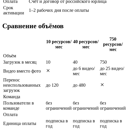
Оплата
Счёт и договор от российского юрлица
Срок
1–2 рабочих дня после оплаты
активации
Сравнение объёмов
750
10 ресурсов/
40 ресурсов/
ресурсов/
мес
мес
мес
Объём
Загрузок в месяц
10
40
750
до 6 видео/
до 25 видео/
Видео вместо фото
мес
мес
Перенос
неиспользованных
до 120
до 480
загрузок
Команда
Пользователи в
без
без
без
команде
ограничений
ограничений
ограничений
Оплата
подписка в
подписка в
подписка в
Единица оплаты
год
год
год