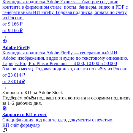
Командная подписка Adobe Express — быстрое создание
контента в фирменном стиле: посты, баннеры, видео и PDF с
генеративным ИИ Firefly. Годовая подписка, оплата по счёту
из России.
от 9 166 ₽
от 9 166 ₽
→
Adobe Firefly
Командная подписка Adobe Firefly — генеративный ИИ
Adobe: изображения, видео и аудио по текстовому описанию.
Тарифы Pro, Pro Plus и Premium — 4 000, 10 000 и 50 000
баллов в месяц. Годовая подписка, оплата по счёту из России.
от 23 014 ₽
от 23 014 ₽
→
Запросить КП на Adobe Stock
Подберём объём под ваш поток контента и оформим подписку
за 1–2 рабочих дня.
Запросить КП и счёт
Спецификация под ваш тендер, документы с печатью.
КП
счёт
формуляр