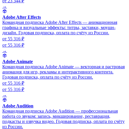
от 23 344 ₽
→
Adobe After Effects
Командная подписка Adobe After Effects — анимационная
графика и визуальные эффекты: титры, заставки, моушн-
дизайн. Годовая подписка, оплата по счёту из России.
от 55 316 ₽
от 55 316 ₽
→
Adobe Animate
Командная подписка Adobe Animate — векторная и растровая
анимация для игр, рекламы и интерактивного контента.
Годовая подписка, оплата по счёту из России.
от 55 316 ₽
от 55 316 ₽
→
Adobe Audition
Командная подписка Adobe Audition — профессиональная
работа со звуком: запись, микширование, реставрация,
подкасты и озвучка видео. Годовая подписка, оплата по счёту
из России.