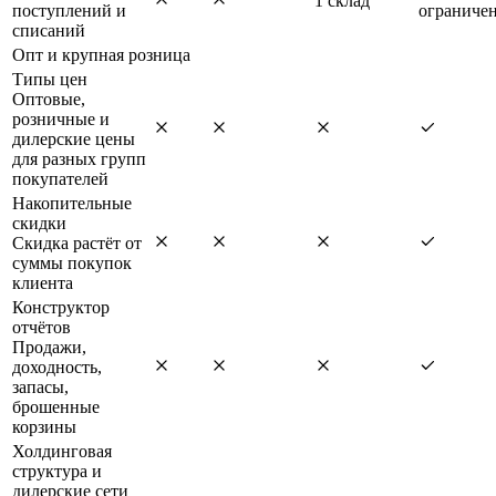
1 склад
поступлений и
ограниче
списаний
Опт и крупная розница
Типы цен
Оптовые,
розничные и
дилерские цены
для разных групп
покупателей
Накопительные
скидки
Скидка растёт от
суммы покупок
клиента
Конструктор
отчётов
Продажи,
доходность,
запасы,
брошенные
корзины
Холдинговая
структура и
дилерские сети