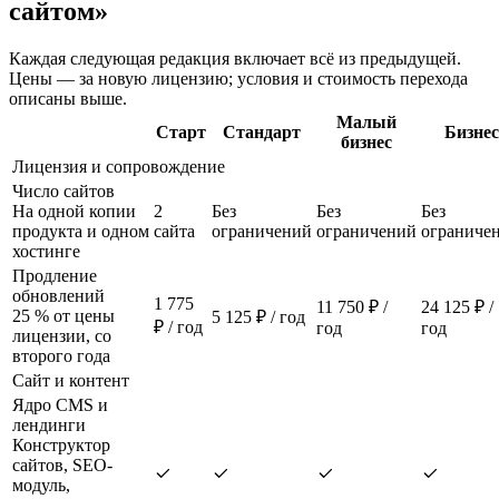
сайтом»
Каждая следующая редакция включает всё из предыдущей.
Цены — за новую лицензию; условия и стоимость перехода
описаны выше.
Малый
Старт
Стандарт
Бизнес
бизнес
Лицензия и сопровождение
Число сайтов
На одной копии
2
Без
Без
Без
продукта и одном
сайта
ограничений
ограничений
ограниче
хостинге
Продление
обновлений
1 775
11 750 ₽ /
24 125 ₽ /
25 % от цены
5 125 ₽ / год
₽ / год
год
год
лицензии, со
второго года
Сайт и контент
Ядро CMS и
лендинги
Конструктор
сайтов, SEO-
модуль,