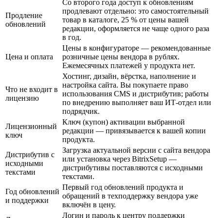
Со второго года доступ к обновлениям
продлевают отдельно: это самостоятельный
Продление
товар в каталоге, 25 % от цены вашей
обновлений
редакции, оформляется не чаще одного раза
в год.
Цены в конфигураторе — рекомендованные
Цена и оплата
розничные цены вендора в рублях.
Ежемесячных платежей у продукта нет.
Хостинг, дизайн, вёрстка, наполнение и
настройка сайта. Вы покупаете право
Что не входит в
использования CMS и дистрибутив; работы
лицензию
по внедрению выполняет ваш ИТ-отдел или
подрядчик.
Ключ (купон) активации выбранной
Лицензионный
редакции — привязывается к вашей копии
ключ
продукта.
Загрузка актуальной версии с сайта вендора
Дистрибутив с
или установка через BitrixSetup —
исходными
дистрибутивы поставляются с исходными
текстами
текстами.
Первый год обновлений продукта и
Год обновлений
обращений в техподдержку вендора уже
и поддержки
включён в цену.
Логин и пароль к центру поддержки