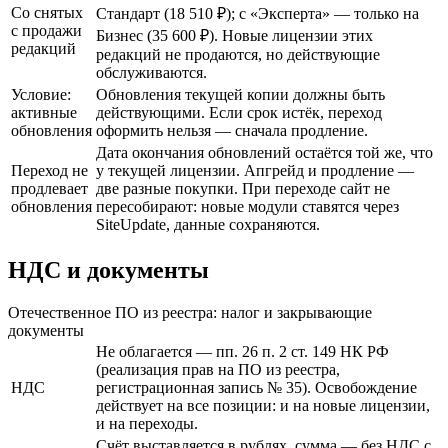
Со снятых
Стандарт (18 510 ₽); с «Эксперта» — только на
с продажи
Бизнес (35 600 ₽). Новые лицензии этих
редакций
редакций не продаются, но действующие
обслуживаются.
Условие:
Обновления текущей копии должны быть
активные
действующими. Если срок истёк, переход
обновления
оформить нельзя — сначала продление.
Дата окончания обновлений остаётся той же, что
Переход не
у текущей лицензии. Апгрейд и продление —
продлевает
две разные покупки. При переходе сайт не
обновления
пересобирают: новые модули ставятся через
SiteUpdate, данные сохраняются.
НДС и документы
Отечественное ПО из реестра: налог и закрывающие
документы
Не облагается — пп. 26 п. 2 ст. 149 НК РФ
(реализация прав на ПО из реестра,
НДС
регистрационная запись № 35). Освобождение
действует на все позиции: и на новые лицензии,
и на переходы.
Счёт выставляется в рублях, сумма — без НДС с