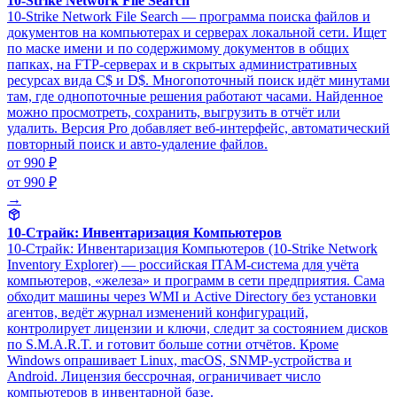
10-Strike Network File Search
10-Strike Network File Search — программа поиска файлов и
документов на компьютерах и серверах локальной сети. Ищет
по маске имени и по содержимому документов в общих
папках, на FTP-серверах и в скрытых административных
ресурсах вида C$ и D$. Многопоточный поиск идёт минутами
там, где однопоточные решения работают часами. Найденное
можно просмотреть, сохранить, выгрузить в отчёт или
удалить. Версия Pro добавляет веб-интерфейс, автоматический
повторный поиск и авто-удаление файлов.
от 990 ₽
от 990 ₽
→
10-Страйк: Инвентаризация Компьютеров
10-Страйк: Инвентаризация Компьютеров (10-Strike Network
Inventory Explorer) — российская ITAM-система для учёта
компьютеров, «железа» и программ в сети предприятия. Сама
обходит машины через WMI и Active Directory без установки
агентов, ведёт журнал изменений конфигураций,
контролирует лицензии и ключи, следит за состоянием дисков
по S.M.A.R.T. и готовит больше сотни отчётов. Кроме
Windows опрашивает Linux, macOS, SNMP-устройства и
Android. Лицензия бессрочная, ограничивает число
компьютеров в инвентарной базе.