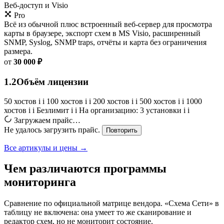
Веб-доступ и Visio
Pro
Всё из обычной плюс встроенный веб-сервер для просмотра
карты в браузере, экспорт схем в MS Visio, расширенный
SNMP, Syslog, SNMP traps, отчёты и карта без ограничения
размера.
от
30 000 ₽
1.2
Объём лицензии
50 хостов
i
i
100 хостов
i
i
200 хостов
i
i
500 хостов
i
i
1000
хостов
i
i
Безлимит
i
i
На организацию: 3 установки
i
i
Загружаем прайс…
Не удалось загрузить прайс.
Повторить
Все артикулы и цены →
Чем различаются программы
мониторинга
Сравнение по официальной матрице вендора. «Схема Сети» в
таблицу не включена: она умеет то же сканирование и
редактор схем, но не мониторит состояние.