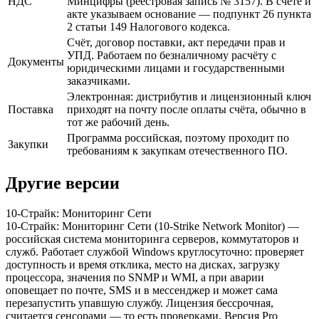
НДС
Минцифры (реестровая запись № 3157). В счёте и
акте указываем основание — подпункт 26 пункта
2 статьи 149 Налогового кодекса.
Счёт, договор поставки, акт передачи прав и
УПД. Работаем по безналичному расчёту с
Документы
юридическими лицами и государственными
заказчиками.
Электронная: дистрибутив и лицензионный ключ
Поставка
приходят на почту после оплаты счёта, обычно в
тот же рабочий день.
Программа российская, поэтому проходит по
Закупки
требованиям к закупкам отечественного ПО.
Другие версии
10-Страйк: Мониторинг Сети
10-Страйк: Мониторинг Сети (10-Strike Network Monitor) —
российская система мониторинга серверов, коммутаторов и
служб. Работает службой Windows круглосуточно: проверяет
доступность и время отклика, место на дисках, загрузку
процессора, значения по SNMP и WMI, а при аварии
оповещает по почте, SMS и в мессенджер и может сама
перезапустить упавшую службу. Лицензия бессрочная,
считается сенсорами — то есть проверками. Версия Pro