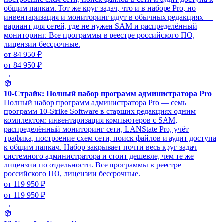
общим папкам. Тот же круг задач, что и в наборе Pro, но
инвентаризация и мониторинг идут в обычных редакциях —
вариант для сетей, где не нужен SAM и распределённый
мониторинг. Все программы в реестре российского ПО,
лицензии бессрочные.
от 84 950 ₽
от 84 950 ₽
→
10-Страйк: Полный набор программ администратора Pro
Полный набор программ администратора Pro — семь
программ 10-Strike Software в старших редакциях одним
комплектом: инвентаризация компьютеров с SAM,
распределённый мониторинг сети, LANState Pro, учёт
трафика, построение схем сети, поиск файлов и аудит доступа
к общим папкам. Набор закрывает почти весь круг задач
системного администратора и стоит дешевле, чем те же
лицензии по отдельности. Все программы в реестре
российского ПО, лицензии бессрочные.
от 119 950 ₽
от 119 950 ₽
→