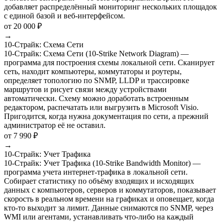
добавляет распределённый мониторинг нескольких площадок
с единой базой и веб-интерфейсом.
от 20 000 ₽
→
10-Страйк: Схема Сети
10-Страйк: Схема Сети (10-Strike Network Diagram) —
программа для построения схемы локальной сети. Сканирует
сеть, находит компьютеры, коммутаторы и роутеры,
определяет топологию по SNMP, LLDP и трассировке
маршрутов и рисует связи между устройствами
автоматически. Схему можно доработать встроенным
редактором, распечатать или выгрузить в Microsoft Visio.
Пригодится, когда нужна документация по сети, а прежний
администратор её не оставил.
от 7 990 ₽
→
10-Страйк: Учет Трафика
10-Страйк: Учет Трафика (10-Strike Bandwidth Monitor) —
программа учета интернет-трафика в локальной сети.
Собирает статистику по объёму входящих и исходящих
данных с компьютеров, серверов и коммутаторов, показывает
скорость в реальном времени на графиках и оповещает, когда
кто-то выходит за лимит. Данные снимаются по SNMP, через
WMI или агентами, устанавливать что-либо на каждый