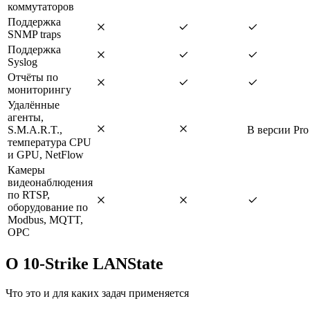
коммутаторов
Поддержка
SNMP traps
Поддержка
Syslog
Отчёты по
мониторингу
Удалённые
агенты,
S.M.A.R.T.,
В версии Pro
температура CPU
и GPU, NetFlow
Камеры
видеонаблюдения
по RTSP,
оборудование по
Modbus, MQTT,
OPC
О 10-Strike LANState
Что это и для каких задач применяется