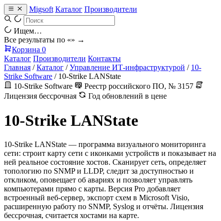
Migsoft
Каталог
Производители
Ищем…
Все результаты по «
» →
Корзина
0
Каталог
Производители
Контакты
Главная
/
Каталог
/
Управление ИТ-инфраструктурой
/
10-
Strike Software
/
10-Strike LANState
10-Strike Software
Реестр российского ПО, № 3157
Лицензия бессрочная
Год обновлений в цене
10-Strike LANState
10-Strike LANState — программа визуального мониторинга
сети: строит карту сети с иконками устройств и показывает на
ней реальное состояние хостов. Сканирует сеть, определяет
топологию по SNMP и LLDP, следит за доступностью и
откликом, оповещает об авариях и позволяет управлять
компьютерами прямо с карты. Версия Pro добавляет
встроенный веб-сервер, экспорт схем в Microsoft Visio,
расширенную работу по SNMP, Syslog и отчёты. Лицензия
бессрочная, считается хостами на карте.