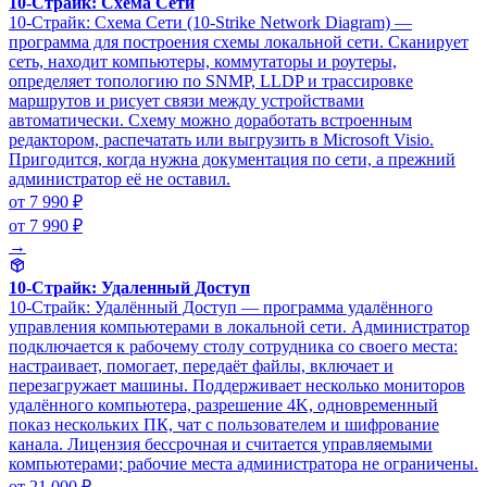
10-Страйк: Схема Сети
10-Страйк: Схема Сети (10-Strike Network Diagram) —
программа для построения схемы локальной сети. Сканирует
сеть, находит компьютеры, коммутаторы и роутеры,
определяет топологию по SNMP, LLDP и трассировке
маршрутов и рисует связи между устройствами
автоматически. Схему можно доработать встроенным
редактором, распечатать или выгрузить в Microsoft Visio.
Пригодится, когда нужна документация по сети, а прежний
администратор её не оставил.
от 7 990 ₽
от 7 990 ₽
→
10-Страйк: Удаленный Доступ
10-Страйк: Удалённый Доступ — программа удалённого
управления компьютерами в локальной сети. Администратор
подключается к рабочему столу сотрудника со своего места:
настраивает, помогает, передаёт файлы, включает и
перезагружает машины. Поддерживает несколько мониторов
удалённого компьютера, разрешение 4K, одновременный
показ нескольких ПК, чат с пользователем и шифрование
канала. Лицензия бессрочная и считается управляемыми
компьютерами; рабочие места администратора не ограничены.
от 21 000 ₽