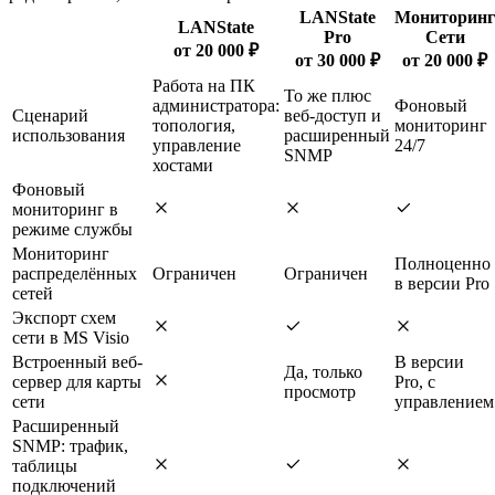
LANState
Мониторинг
LANState
Pro
Сети
от 20 000 ₽
от 30 000 ₽
от 20 000 ₽
Работа на ПК
То же плюс
администратора:
Фоновый
Сценарий
веб-доступ и
топология,
мониторинг
использования
расширенный
управление
24/7
SNMP
хостами
Фоновый
мониторинг в
режиме службы
Мониторинг
Полноценно
распределённых
Ограничен
Ограничен
в версии Pro
сетей
Экспорт схем
сети в MS Visio
Встроенный веб-
В версии
Да, только
сервер для карты
Pro, с
просмотр
сети
управлением
Расширенный
SNMP: трафик,
таблицы
подключений