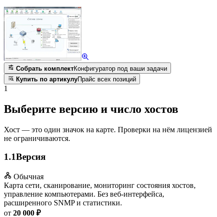
Собрать комплект
Конфигуратор под ваши задачи
Купить по артикулу
Прайс всех позиций
1
Выберите версию и число хостов
Хост — это один значок на карте. Проверки на нём лицензией
не ограничиваются.
1.1
Версия
Обычная
Карта сети, сканирование, мониторинг состояния хостов,
управление компьютерами. Без веб-интерфейса,
расширенного SNMP и статистики.
от
20 000 ₽