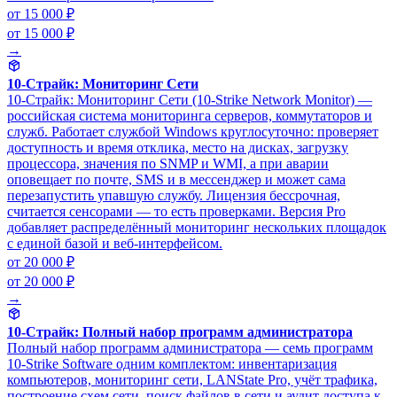
от 15 000 ₽
от 15 000 ₽
→
10-Страйк: Мониторинг Сети
10-Страйк: Мониторинг Сети (10-Strike Network Monitor) —
российская система мониторинга серверов, коммутаторов и
служб. Работает службой Windows круглосуточно: проверяет
доступность и время отклика, место на дисках, загрузку
процессора, значения по SNMP и WMI, а при аварии
оповещает по почте, SMS и в мессенджер и может сама
перезапустить упавшую службу. Лицензия бессрочная,
считается сенсорами — то есть проверками. Версия Pro
добавляет распределённый мониторинг нескольких площадок
с единой базой и веб-интерфейсом.
от 20 000 ₽
от 20 000 ₽
→
10-Страйк: Полный набор программ администратора
Полный набор программ администратора — семь программ
10-Strike Software одним комплектом: инвентаризация
компьютеров, мониторинг сети, LANState Pro, учёт трафика,
построение схем сети, поиск файлов в сети и аудит доступа к