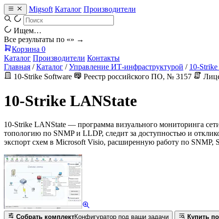
Migsoft
Каталог
Производители
Ищем…
Все результаты по «
» →
Корзина
0
Каталог
Производители
Контакты
Главная
/
Каталог
/
Управление ИТ-инфраструктурой
/
10-Strike
10-Strike Software
Реестр российского ПО, № 3157
Лице
10-Strike LANState
10-Strike LANState — программа визуального мониторинга сети:
топологию по SNMP и LLDP, следит за доступностью и откликом
экспорт схем в Microsoft Visio, расширенную работу по SNMP, S
Собрать комплект
Конфигуратор под ваши задачи
Купить по