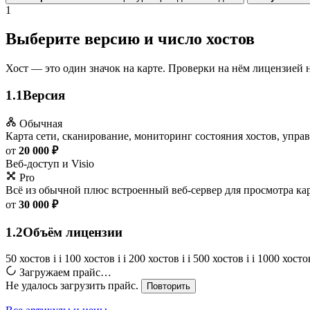
1
Выберите версию и число хостов
Хост — это один значок на карте. Проверки на нём лицензией 
1.1
Версия
Обычная
Карта сети, сканирование, мониторинг состояния хостов, упр
от
20 000 ₽
Веб-доступ и Visio
Pro
Всё из обычной плюс встроенный веб-сервер для просмотра карт
от
30 000 ₽
1.2
Объём лицензии
50 хостов
i
i
100 хостов
i
i
200 хостов
i
i
500 хостов
i
i
1000 хост
Загружаем прайс…
Не удалось загрузить прайс.
Повторить