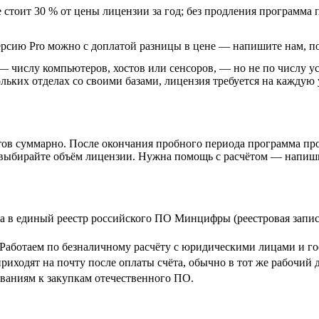
 стоит 30 % от цены лицензии за год; без продления программа 
ерсию Pro можно с доплатой разницы в цене — напишите нам, п
 числу компьютеров, хостов или сенсоров, — но не по числу у
льких отделах со своими базами, лицензия требуется на каждую 
стов суммарно. После окончания пробного периода программа про
м выбирайте объём лицензии. Нужна помощь с расчётом — напиши
 в единый реестр российского ПО Минцифры (реестровая запись
. Работаем по безналичному расчёту с юридическими лицами и г
иходят на почту после оплаты счёта, обычно в тот же рабочий д
ованиям к закупкам отечественного ПО.