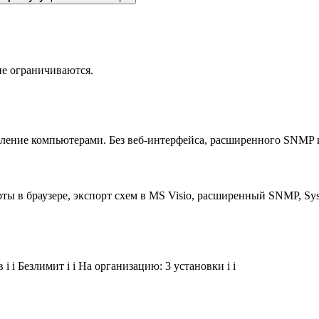
не ограничиваются.
авление компьютерами. Без веб-интерфейса, расширенного SNMP 
ы в браузере, экспорт схем в MS Visio, расширенный SNMP, Sysl
ов
i
i
Безлимит
i
i
На организацию: 3 установки
i
i