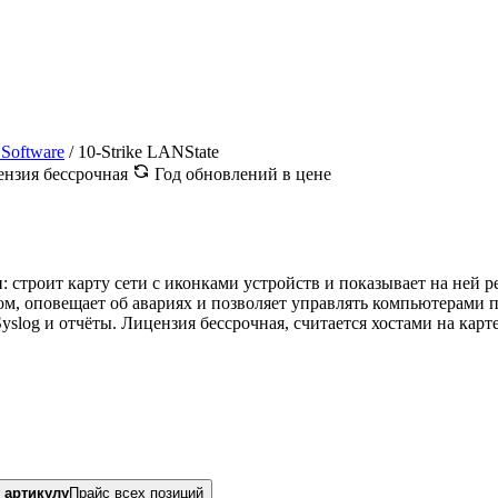
 Software
/
10-Strike LANState
нзия бессрочная
Год обновлений в цене
 строит карту сети с иконками устройств и показывает на ней ре
, оповещает об авариях и позволяет управлять компьютерами пр
yslog и отчёты. Лицензия бессрочная, считается хостами на карте
 артикулу
Прайс всех позиций