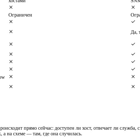
хостами
SN
Ограничен
Огр
Да, 
low
 происходит прямо сейчас: доступен ли хост, отвечает ли служба,
, а на схеме — там, где она случилась.