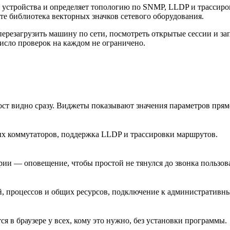
ит устройства и определяет топологию по SNMP, LLDP и трассир
те библиотека векторных значков сетевого оборудования.
перезагрузить машину по сети, посмотреть открытые сессии и 
число проверок на каждом не ограничено.
ст видно сразу. Виджеты показывают значения параметров прямо
ых коммутаторов, поддержка LLDP и трассировки маршрутов.
арии — оповещение, чтобы простой не тянулся до звонка пользов
й, процессов и общих ресурсов, подключение к административн
я в браузере у всех, кому это нужно, без установки программы.